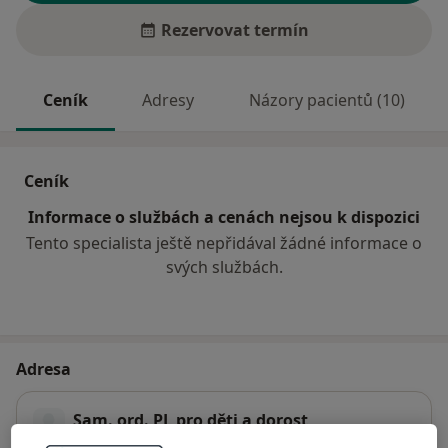
Rezervovat termín
Ceník
Adresy
Názory pacientů (10)
Ceník
Informace o službách a cenách nejsou k dispozici
Tento specialista ještě nepřidával žádné informace o
svých službách.
Adresa
Sam. ord. PL pro děti a dorost
č.d. 137,
Pyšely
251 67