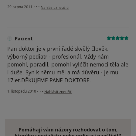
podle názoru uživatele Pacient
29. srpna 2011
•
•
•
Nahlásit zneužití
Pacient
Pan doktor je v první řadě skvělý člověk,
výborný pediatr - profesionál. Vždy nám
pomohl, poradil, pomohl vyléčit nemoci těla ale
i duše. Syn k němu měl a má důvěru - je mu
17let.DĚKUJEME PANE DOKTORE.
podle názoru uživatele Pacient
1. listopadu 2010
•
•
•
Nahlásit zneužití
Pomáhají vám názory rozhodovat o tom,
kterého specialistu nebo ordinaci navštívit?