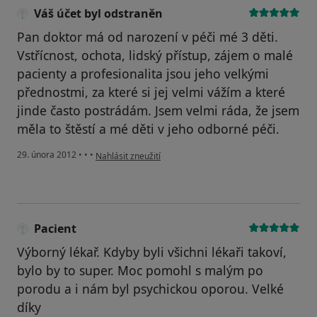
Váš účet byl odstraněn
Pan doktor má od narození v péči mé 3 děti.
Vstřícnost, ochota, lidský přístup, zájem o malé
pacienty a profesionalita jsou jeho velkými
přednostmi, za které si jej velmi vážím a které
jinde často postrádám. Jsem velmi ráda, že jsem
měla to štěstí a mé děti v jeho odborné péči.
podle názoru uživatele Váš účet byl odstraněn
29. února 2012
•
•
•
Nahlásit zneužití
Pacient
Výborný lékař. Kdyby byli všichni lékaři takoví,
bylo by to super. Moc pomohl s malým po
porodu a i nám byl psychickou oporou. Velké
díky