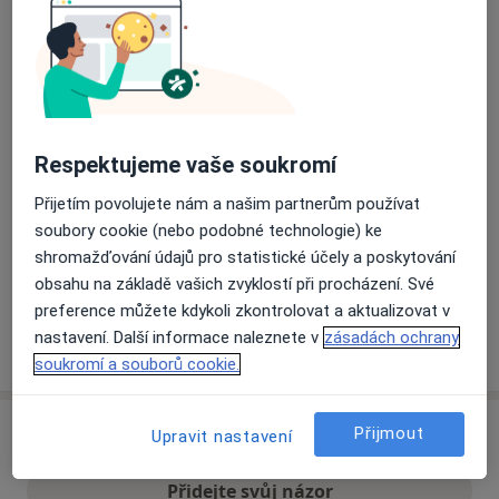
Přiblížit mapu
se otevře v nové záložce
Dostupnost
Na této adrese online kalendář není aktivní
Co mám v takové situaci udělat?
Respektujeme vaše soukromí
Přijetím povolujete nám a našim partnerům používat
Způsoby platby (soukromé návštěvy)
soubory cookie (nebo podobné technologie) ke
Na teto adrese lékař přijímá pacienty na pojišťovnu
shromažďování údajů pro statistické účely a poskytování
Detaily
obsahu na základě vašich zvyklostí při procházení. Své
preference můžete kdykoli zkontrolovat a aktualizovat v
nastavení. Další informace naleznete v
zásadách ochrany
Více
o adrese
soukromí a souborů cookie.
Přijmout
Názory
Upravit nastavení
Přidejte svůj názor