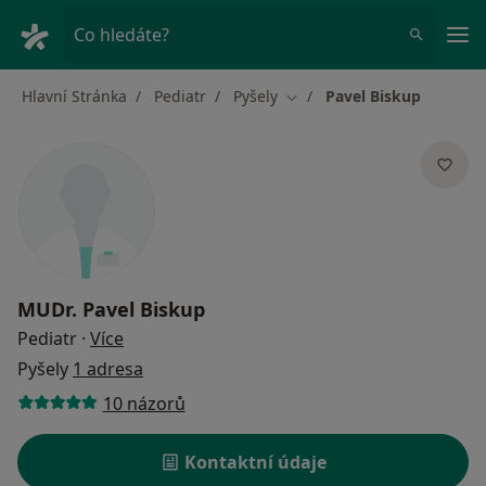
Hla
Co hledáte?
Hlavní Stránka
Pediatr
Pyšely
Pavel Biskup
Změna města
MUDr.
Pavel Biskup
o specializacích
Pediatr
·
Více
Pyšely
1 adresa
10 názorů
Kontaktní údaje