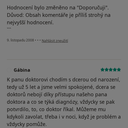
Hodnocení bylo změněno na "Doporučuji".
Důvod: Obsah komentáře je příliš strohý na
nejvyšší hodnocení.
```
podle názoru uživatele Pacient
9. listopadu 2008
•
•
•
Nahlásit zneužití
Gábina
G
K panu doktorovi chodím s dcerou od narození,
tedy už 5 let a jsme velmi spokojené, dcera se
doktorů nebojí díky přístupu našeho pana
doktora a co se týká diagnózy, vždycky se pak
potvrdilo, to, co doktor říkal. Můžeme mu
kdykoli zavolat, třeba i v noci, když je problém a
vždycky pomůže.