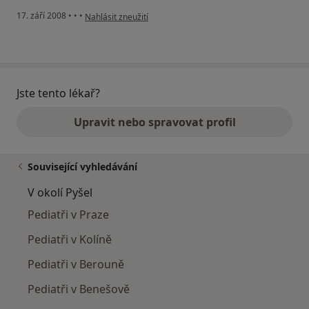
podle názoru uživatele Gábina
17. září 2008
•
•
•
Nahlásit zneužití
Jste tento lékař?
Upravit nebo spravovat profil
Související vyhledávání
V okolí Pyšel
Pediatři v Praze
Pediatři v Kolíně
Pediatři v Berouně
Pediatři v Benešově