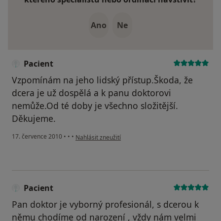
Ano
Ne
Pacient
Vzpomínám na jeho lidský přístup.Škoda, že
dcera je už dospělá a k panu doktorovi
nemůže.Od té doby je všechno složitější.
Děkujeme.
podle názoru uživatele Pacient
17. července 2010
•
•
•
Nahlásit zneužití
Pacient
Pan doktor je vyborný profesionál, s dcerou k
němu chodíme od narození , vždy nám velmi