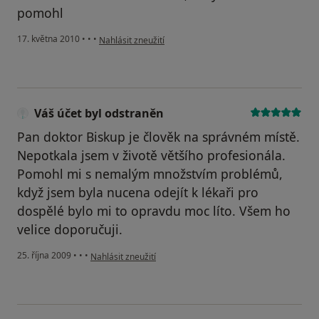
pomohl
podle názoru uživatele Pacient
17. května 2010
•
•
•
Nahlásit zneužití
Váš účet byl odstraněn
Pan doktor Biskup je člověk na správném místě.
Nepotkala jsem v životě většího profesionála.
Pomohl mi s nemalým množstvím problémů,
když jsem byla nucena odejít k lékaři pro
dospělé bylo mi to opravdu moc líto. Všem ho
velice doporučuji.
podle názoru uživatele Váš účet byl odstraněn
25. října 2009
•
•
•
Nahlásit zneužití