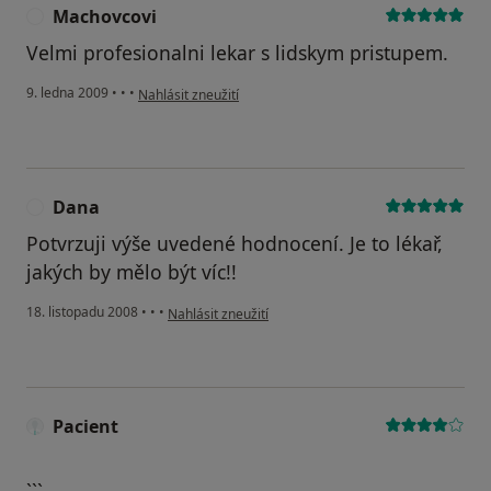
Machovcovi
M
Velmi profesionalni lekar s lidskym pristupem.
podle názoru uživatele Machovcovi
9. ledna 2009
•
•
•
Nahlásit zneužití
Dana
D
Potvrzuji výše uvedené hodnocení. Je to lékař,
jakých by mělo být víc!!
podle názoru uživatele Dana
18. listopadu 2008
•
•
•
Nahlásit zneužití
Pacient
```