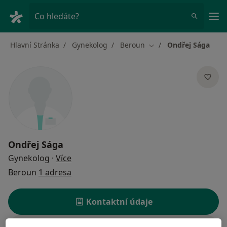
Hla
Co hledáte?
Hlavní Stránka
Gynekolog
Beroun
Ondřej Sága
Změna města
Ondřej Sága
o specializacích
Gynekolog
·
Více
Beroun
1 adresa
Kontaktní údaje