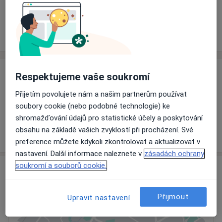
Rezervovat termín
Ceník
Adresy
Názory pacientů
Ceník
Respektujeme vaše soukromí
Informace o službách a cenách nejsou k dispozici
Přijetím povolujete nám a našim partnerům používat
Tento specialista ještě nepřidával žádné informace o
soubory cookie (nebo podobné technologie) ke
svých službách.
shromažďování údajů pro statistické účely a poskytování
obsahu na základě vašich zvyklostí při procházení. Své
preference můžete kdykoli zkontrolovat a aktualizovat v
nastavení. Další informace naleznete v
zásadách ochrany
soukromí a souborů cookie.
Adresa
Ordinace
Přijmout
Upravit nastavení
Beroun