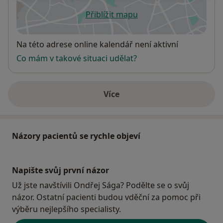
Přiblížit mapu
se otevře v nové záložce
Dostupnost
Na této adrese online kalendář není aktivní
Co mám v takové situaci udělat?
Více
o adrese
Názory pacientů se rychle objeví
Napište svůj první názor
Už jste navštívili Ondřej Sága? Podělte se o svůj
názor. Ostatní pacienti budou vděční za pomoc při
výběru nejlepšího specialisty.