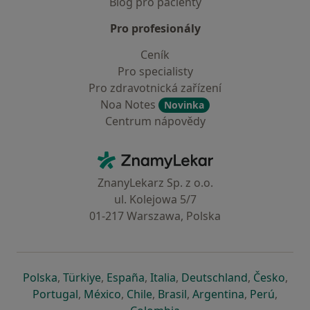
Blog pro pacienty
Pro profesionály
Ceník
Pro specialisty
Pro zdravotnická zařízení
Noa Notes
Novinka
Centrum nápovědy
Kontakt
ZnamyLekar - Hlavní stránka
ZnanyLekarz Sp. z o.o.
ul. Kolejowa 5/7
01-217 Warszawa, Polska
se otevře v nové záložce
se otevře v nové záložce
se otevře v nové záložce
se otevře v nové záložce
se otevře v 
se o
Polska
,
Türkiye
,
España
,
Italia
,
Deutschland
,
Česko
,
se otevře v nové záložce
se otevře v nové záložce
se otevře v nové záložce
se otevře v nové záložc
se otevře v 
se ote
Portugal
,
México
,
Chile
,
Brasil
,
Argentina
,
Perú
,