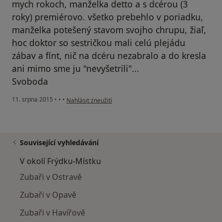
mych rokoch, manželka detto a s dcérou (3
roky) premiérovo. všetko prebehlo v poriadku,
manželka potešený stavom svojho chrupu, žiaľ,
hoc doktor so sestričkou mali celú plejádu
zábav a fínt, nič na dcéru nezabralo a do kresla
ani mimo sme ju "nevyšetrili"...
Svoboda
podle názoru uživatele Váš účet byl odstraněn
11. srpna 2015
•
•
•
Nahlásit zneužití
Související vyhledávání
V okolí Frýdku-Místku
Zubaři v Ostravě
Zubaři v Opavě
Zubaři v Havířově