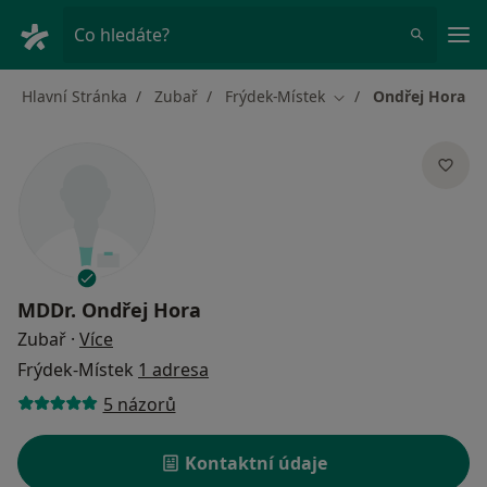
Hla
Co hledáte?
Hlavní Stránka
Zubař
Frýdek-Místek
Ondřej Hora
Změna města
MDDr.
Ondřej Hora
o specializacích
Zubař
·
Více
Frýdek-Místek
1 adresa
5 názorů
Kontaktní údaje