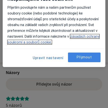
Přijetím povolujete nám a našim partnerům používat
soubory cookie (nebo podobné technologie) ke
Přiblížit mapu
se otevře v nové záložce
shromažďování údajů pro statistické účely a poskytování
obsahu na základě vašich zvyklostí při procházení. Své
Dostupnost
Na této adrese online kalendář není aktivní
preference můžete kdykoli zkontrolovat a aktualizovat v
Co mám v takové situaci udělat?
nastavení. Další informace naleznete v
zásadách ochrany
soukromí a souborů cookie.
Více
o adrese
Přijmout
Upravit nastavení
Názory
Přidejte svůj názor
5 názorů