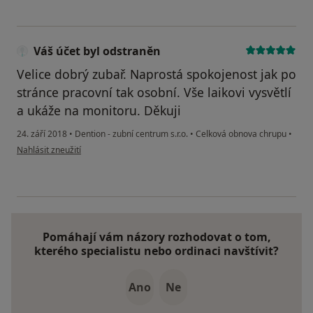
Váš účet byl odstraněn
Velice dobrý zubař. Naprostá spokojenost jak po
stránce pracovní tak osobní. Vše laikovi vysvětlí
a ukáže na monitoru. Děkuji
24. září 2018
•
Dention - zubní centrum s.r.o.
•
Celková obnova chrupu
•
podle názoru uživatele Váš účet byl odstraněn
Nahlásit zneužití
Pomáhají vám názory rozhodovat o tom,
kterého specialistu nebo ordinaci navštívit?
Ano
Ne