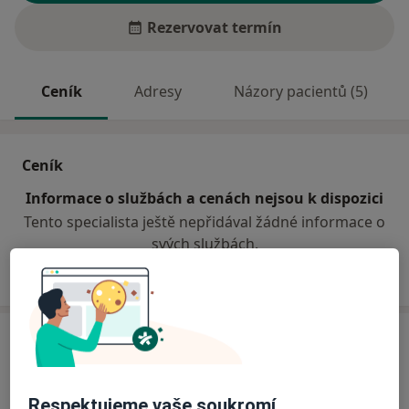
Rezervovat termín
Ceník
Adresy
Názory pacientů (5)
Ceník
Informace o službách a cenách nejsou k dispozici
Tento specialista ještě nepřidával žádné informace o
svých službách.
Adresa
Dention - zubní centrum s.r.o.
Respektujeme vaše soukromí
T. G. Masaryka 602,
Frýdek-Místek
738 01