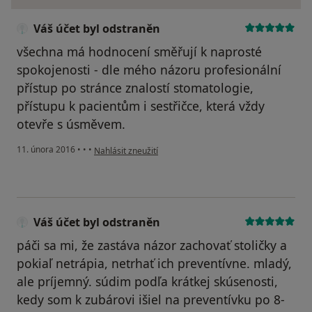
Váš účet byl odstraněn
všechna má hodnocení směřují k naprosté
spokojenosti - dle mého názoru profesionální
přístup po stránce znalostí stomatologie,
přístupu k pacientům i sestřičce, která vždy
otevře s úsměvem.
podle názoru uživatele Váš účet byl odstraněn
11. února 2016
•
•
•
Nahlásit zneužití
Váš účet byl odstraněn
páči sa mi, že zastáva názor zachovať stoličky a
pokiaľ netrápia, netrhať ich preventívne. mladý,
ale príjemný. súdim podľa krátkej skúsenosti,
kedy som k zubárovi išiel na preventívku po 8-