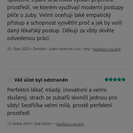
prostředí, ve kterém využívají moderní postupy
péče o zuby. Velmi oceňuji také empatický
přístup a schopnost vysvětlit proč a jak by volil
daný lékařský postup. Děkuji za vždy skvěle
odvedenou práci.
podle názoru uživatele Ko
25. října 2022
•
Dention - zubní centrum s.r.o.
•
Jiný
•
Nahlásit zneužití
Váš účet byl odstraněn
Perfektní lékař, mladý, inovativní a velmi
zkušený, strach ze zubařů skončil jednou pro
vždy! Sestřička velmi milá, prostě perfektní
prostředí.
podle názoru uživatele Váš účet byl odstraněn
13. ledna 2019
•
jiné místo
•
•
Nahlásit zneužití