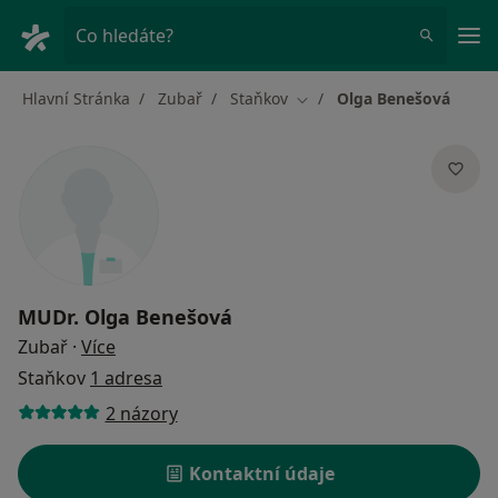
Hla
Co hledáte?
Hlavní Stránka
Zubař
Staňkov
Olga Benešová
Změna města
MUDr.
Olga Benešová
o specializacích
Zubař
·
Více
Staňkov
1 adresa
2 názory
Kontaktní údaje