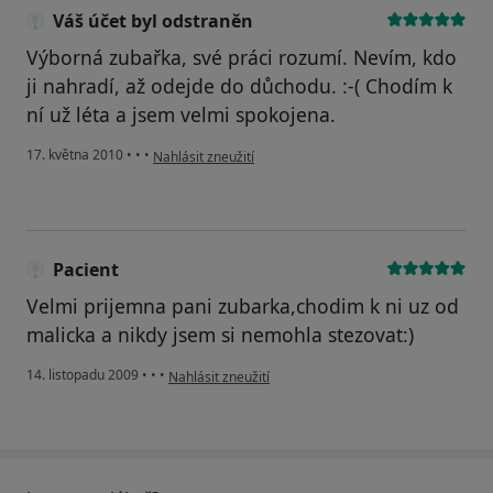
Váš účet byl odstraněn
Výborná zubařka, své práci rozumí. Nevím, kdo
ji nahradí, až odejde do důchodu. :-( Chodím k
ní už léta a jsem velmi spokojena.
podle názoru uživatele Váš účet byl odstraněn
17. května 2010
•
•
•
Nahlásit zneužití
Pacient
Velmi prijemna pani zubarka,chodim k ni uz od
malicka a nikdy jsem si nemohla stezovat:)
podle názoru uživatele Pacient
14. listopadu 2009
•
•
•
Nahlásit zneužití