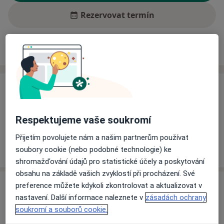
Rezervovat termín
Ceník
Adresy
Názory pacientů (2)
Ceník
Informace o službách a cenách nejsou k dispozici
Respektujeme vaše soukromí
Tento specialista ještě nepřidával žádné informace o
svých službách.
Přijetím povolujete nám a našim partnerům používat
soubory cookie (nebo podobné technologie) ke
shromažďování údajů pro statistické účely a poskytování
obsahu na základě vašich zvyklostí při procházení. Své
Adresa
preference můžete kdykoli zkontrolovat a aktualizovat v
nastavení. Další informace naleznete v
zásadách ochrany
Ordinace praktického zubního lékaře
soukromí a souborů cookie.
Nádražní 19,
Staňkov
34561