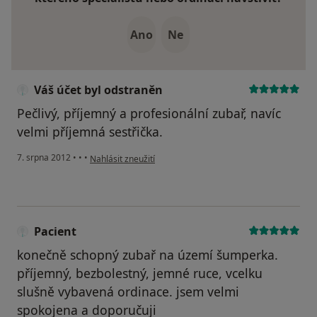
Ano
Ne
Váš účet byl odstraněn
Pečlivý, příjemný a profesionální zubař, navíc
velmi příjemná sestřička.
podle názoru uživatele Váš účet byl odstraněn
7. srpna 2012
•
•
•
Nahlásit zneužití
Pacient
konečně schopný zubař na území šumperka.
příjemný, bezbolestný, jemné ruce, vcelku
slušně vybavená ordinace. jsem velmi
spokojena a doporučuji