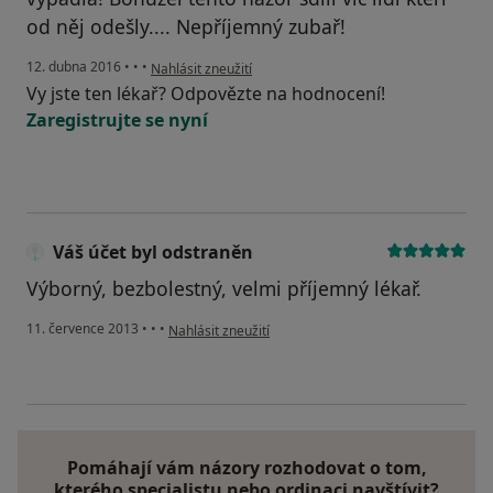
od něj odešly.... Nepříjemný zubař!
podle názoru uživatele Váš účet byl odstraněn
12. dubna 2016
•
•
•
Nahlásit zneužití
Vy jste ten lékař? Odpovězte na hodnocení!
Zaregistrujte se nyní
Váš účet byl odstraněn
Výborný, bezbolestný, velmi příjemný lékař.
podle názoru uživatele Váš účet byl odstraněn
11. července 2013
•
•
•
Nahlásit zneužití
Pomáhají vám názory rozhodovat o tom,
kterého specialistu nebo ordinaci navštívit?