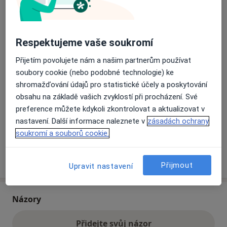
Přiblížit mapu
se otevře v nové záložce
Respektujeme vaše soukromí
Dostupnost
Na této adrese online kalendář není aktivní
Přijetím povolujete nám a našim partnerům používat
soubory cookie (nebo podobné technologie) ke
Co mám v takové situaci udělat?
shromažďování údajů pro statistické účely a poskytování
obsahu na základě vašich zvyklostí při procházení. Své
Způsoby platby (soukromé návštěvy)
preference můžete kdykoli zkontrolovat a aktualizovat v
Na teto adrese lékař přijímá pacienty na pojišťovnu
nastavení. Další informace naleznete v
zásadách ochrany
Detaily
soukromí a souborů cookie.
Více
o adrese
Přijmout
Upravit nastavení
Názory
Přidejte svůj názor