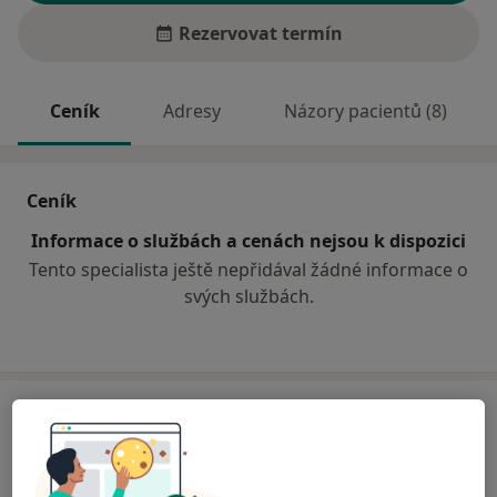
Rezervovat termín
Ceník
Adresy
Názory pacientů (8)
Ceník
Informace o službách a cenách nejsou k dispozici
Tento specialista ještě nepřidával žádné informace o
svých službách.
Adresa
Stomatologická ordinace
Jesenická 49,
Šumperk