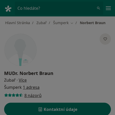
Hla
Co hledáte?
Hlavní Stránka
Zubař
Šumperk
Norbert Braun
Změna města
MUDr.
Norbert Braun
o specializacích
Zubař
·
Více
Šumperk
1 adresa
8 názorů
Kontaktní údaje