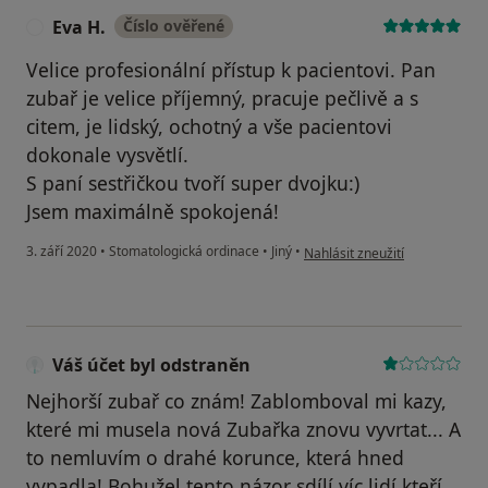
Eva H.
Číslo ověřené
E
Velice profesionální přístup k pacientovi. Pan
zubař je velice příjemný, pracuje pečlivě a s
citem, je lidský, ochotný a vše pacientovi
dokonale vysvětlí.
S paní sestřičkou tvoří super dvojku:)
Jsem maximálně spokojená!
podle názoru uživatele Eva H.
3. září 2020
•
Stomatologická ordinace
•
Jiný
•
Nahlásit zneužití
Váš účet byl odstraněn
Nejhorší zubař co znám! Zablomboval mi kazy,
které mi musela nová Zubařka znovu vyvrtat... A
to nemluvím o drahé korunce, která hned
vypadla! Bohužel tento názor sdílí víc lidí kteří