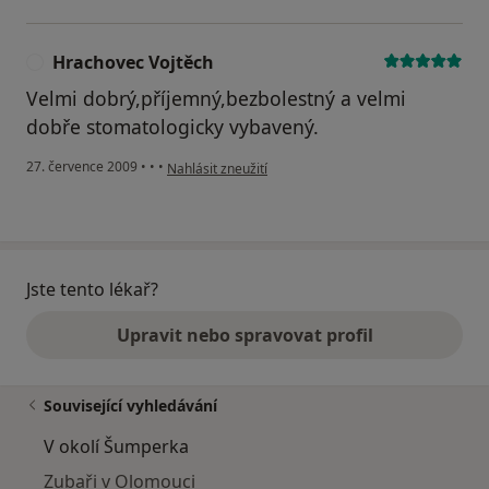
Hrachovec Vojtěch
H
Velmi dobrý,příjemný,bezbolestný a velmi
dobře stomatologicky vybavený.
podle názoru uživatele Hrachovec Vojtěch
27. července 2009
•
•
•
Nahlásit zneužití
Jste tento lékař?
Upravit nebo spravovat profil
Související vyhledávání
V okolí Šumperka
Zubaři v Olomouci