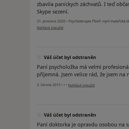
zbavila panickych záchvatů. I teď ob
Skype sezení.
31. prosince 2020
•
Psychoterapie Plzeň -nyní mateřská 
podle názoru uživatele Valerie
Nahlásit zneužití
Váš účet byl odstraněn
Paní psycholožka má velmi profesionáln
příjemná. Jsem velice rád, že jsem na n
podle názoru uživatele Váš účet byl o
3. června 2015
•
•
•
Nahlásit zneužití
Váš účet byl odstraněn
Paní doktorka je opravdu osobou na 