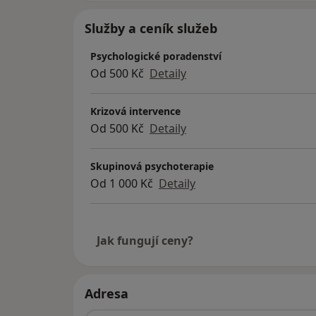
emailem nebo telefonicky.
Služby a ceník služeb
Neplýtvejte zbytečně energií trápením a pr
problémy sami, můžeme se na ně společně 
Psychologické poradenství
Je škoda nechat věci dojít do krajních mezí.
Od 500 Kč
Detaily
Setkání mohou probíhat i anonymně.
Krizová intervence
Za dohodnutých podmínek lze vyjímečně navš
Od 500 Kč
Detaily
např. v případě omezené mobility klienta 
onemocnění a pod.
Skupinová psychoterapie
Od 1 000 Kč
Detaily
Jak fungují ceny?
Adresa