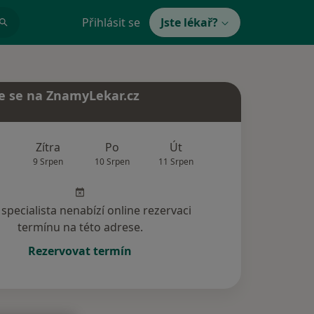
Přihlásit se
Jste lékař?
e se na ZnamyLekar.cz
Zítra
Po
Út
St
Čt
9 Srpen
10 Srpen
11 Srpen
12 Srpen
13 Srp
specialista nenabízí online rezervaci
termínu na této adrese.
Rezervovat termín