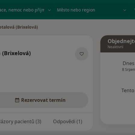
ace, nemoc nebo příjmení
Město nebo region
otalová (Brixelová)
Objednejt
Neaktivní
 (Brixelová)
lizacích
Dnes
8 Srpen
Tento 
Rezervovat termín
ázory pacientů (3)
Odpovědi (1)