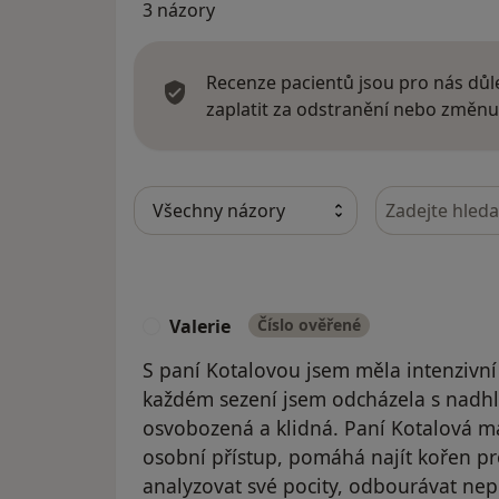
3 názory
Recenze pacientů jsou pro nás důle
zaplatit za odstranění nebo změnu
Hledejte v ná
Valerie
Číslo ověřené
V
S paní Kotalovou jsem měla intenzivní 
každém sezení jsem odcházela s nadh
osvobozená a klidná. Paní Kotalová má
osobní přístup, pomáhá najít kořen pr
analyzovat své pocity, odbourávat nep