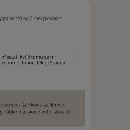
y pacientů na ZnamyLekar.cz
přestat, kvůli tomu se mi
t či pomoct moc děkují Standa.
i se svou žárlivostí začít něco
tý náhled na svou životní situaci i