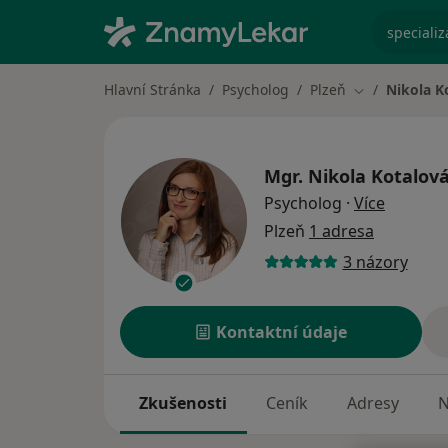
specializ
Hlavní Stránka
Psycholog
Plzeň
Nikola K
Změna města
Mgr.
Nikola Kotalová
o specia
Psycholog
·
Více
Plzeň
1 adresa
3 názory
Kontaktní údaje
Zkušenosti
Ceník
Adresy
N