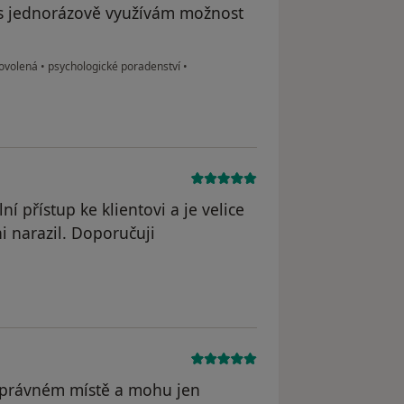
čas jednorázově využívám možnost
dovolená
•
psychologické poradenství
•
í přístup ke klientovi a je velice
i narazil. Doporučuji
dstraněn
správném místě a mohu jen