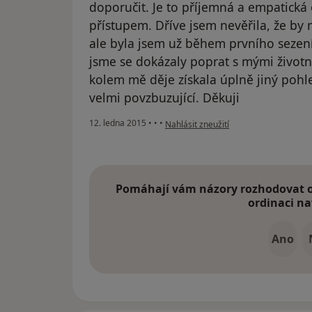
doporučit. Je to příjemná a empatická
přístupem. Dříve jsem nevěřila, že by
ale byla jsem už během prvního sezen
jsme se dokázaly poprat s mými životn
kolem mě děje získala úplně jiný pohl
velmi povzbuzující. Děkuji
podle názoru uživatele Váš účet byl o
12. ledna 2015
•
•
•
Nahlásit zneužití
Pomáhají vám názory rozhodovat o 
ordinaci na
Ano