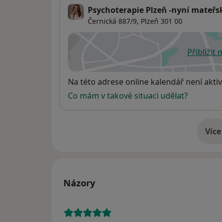
Psychoterapie Plzeň -nyní mateřs
Černická 887/9,
Plzeň
301 00
Přiblížit
se
Dostupnost
Na této adrese online kalendář není aktiv
Co mám v takové situaci udělat?
Více
o 
Názory