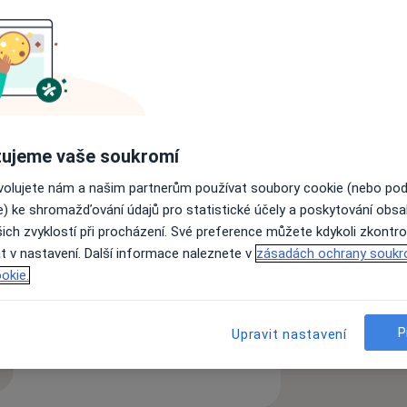
, krizová interventka. Poskytuji
rapeutická sezení pro dospělou
duální, skupinovou i párovou
ujeme vaše soukromí
soby Přístupu zaměřeného na klienta
ěka nebo-li terapii zaměřenou na
ovolujete nám a našim partnerům používat soubory cookie (nebo po
choterapeutický směr je nedirektivní,
e) ke shromažďování údajů pro statistické účely a poskytování obs
 u sebe něco změnit. K této činnosti
ich zvyklostí při procházení. Své preference můžete kdykoli zkontro
rapeutické vzdělání.
t v nastavení. Další informace naleznete v
zásadách ochrany soukr
okie.
chy
Nespavost
Bolest
sezení se odvíjí podle toho, s čím
í změny se v jeho životě postupně
P
Upravit nastavení
o se může ukázat potřeba
 absolvují alespoň 6 setkání. V každém
zkušenostech
ermínu prvního setkání a to buď