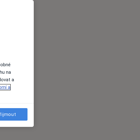
dobné
ahu na
lovat a
omí a
řijmout