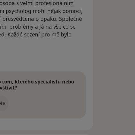
 osoba s velmi profesionálním
 mi psycholog mohl nějak pomoci,
í přesvědčena o opaku. Společně
ími problémy a já na vše co se
ed. Každé sezení pro mě bylo
dstraněn
tom, kterého specialistu nebo
vštívit?
Ne