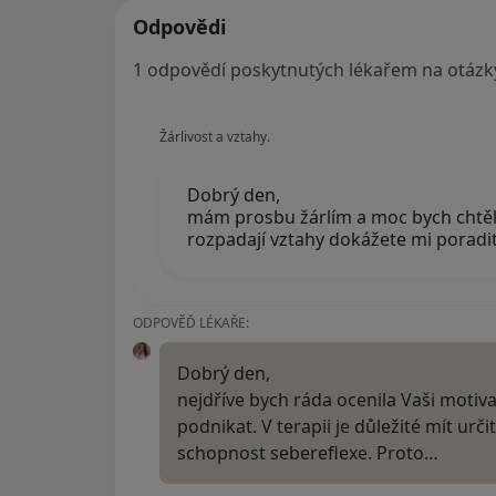
Odpovědi
1 odpovědí poskytnutých lékařem na otázk
Žárlivost a vztahy.
Dobrý den,
mám prosbu žárlím a moc bych chtěl 
rozpadají vztahy dokážete mi poradi
ODPOVĚĎ LÉKAŘE:
Dobrý den,
nejdříve bych ráda ocenila Vaši motivac
podnikat. V terapii je důležité mít urči
schopnost sebereflexe. Proto…