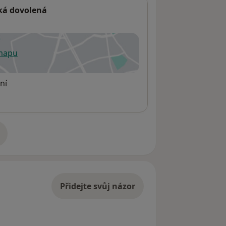
ká dovolená
 mapu
 otevře v nové záložce
ní
adrese
Přidejte svůj názor