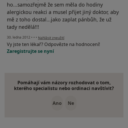
ho...samozřejmě že sem měla do hodiny
alergickou reakci a musel přijet jiný doktor, aby
mě z toho dostal...jako zaplat pánbůh, že už
tady nedělá!!!
podle názoru uživatele Váš účet byl odstraněn
30. ledna 2012
•
•
•
Nahlásit zneužití
Vy jste ten lékař? Odpovězte na hodnocení!
Zaregistrujte se nyní
Pomáhají vám názory rozhodovat o tom,
kterého specialistu nebo ordinaci navštívit?
Ano
Ne