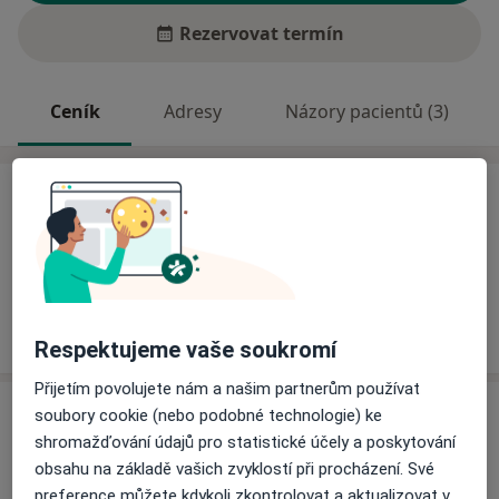
Rezervovat termín
Ceník
Adresy
Názory pacientů (3)
Ceník
Informace o službách a cenách nejsou k dispozici
Tento specialista ještě nepřidával žádné informace o
svých službách.
Respektujeme vaše soukromí
Přijetím povolujete nám a našim partnerům používat
Adresa
soubory cookie (nebo podobné technologie) ke
shromažďování údajů pro statistické účely a poskytování
Ordinace
obsahu na základě vašich zvyklostí při procházení. Své
Záměstí 215,
Choceň
56501
preference můžete kdykoli zkontrolovat a aktualizovat v