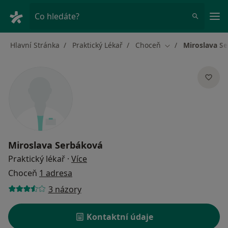
Hla
Co hledáte?
Hlavní Stránka
Praktický Lékař
Choceň
Miroslava S
Změna města
Miroslava Serbáková
o specializacích
Praktický lékař
·
Více
Choceň
1 adresa
3 názory
Kontaktní údaje