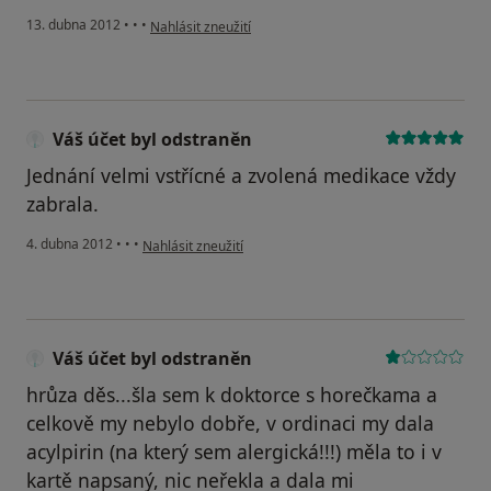
podle názoru uživatele Váš účet byl odstraněn
13. dubna 2012
•
•
•
Nahlásit zneužití
Váš účet byl odstraněn
Jednání velmi vstřícné a zvolená medikace vždy
zabrala.
podle názoru uživatele Váš účet byl odstraněn
4. dubna 2012
•
•
•
Nahlásit zneužití
Váš účet byl odstraněn
hrůza děs...šla sem k doktorce s horečkama a
celkově my nebylo dobře, v ordinaci my dala
acylpirin (na který sem alergická!!!) měla to i v
kartě napsaný, nic neřekla a dala mi