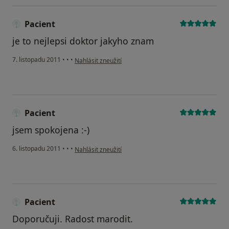
Pacient
je to nejlepsi doktor jakyho znam
podle názoru uživatele Pacient
7. listopadu 2011
•
•
•
Nahlásit zneužití
Pacient
jsem spokojena :-)
podle názoru uživatele Pacient
6. listopadu 2011
•
•
•
Nahlásit zneužití
Pacient
Doporučuji. Radost marodit.