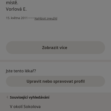
místě.
Vorlová E.
podle názoru uživatele Pacient
15. května 2011
•
•
•
Nahlásit zneužití
Zobrazit více
výše uvedené názory
Jste tento lékař?
Upravit nebo spravovat profil
Související vyhledávání
V okolí Sokolova