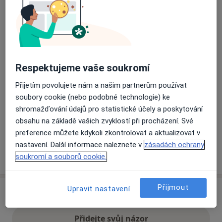
Přiblížit mapu
se otevře v nové záložce
Dostupnost
Na této adrese online kalendář není aktivní
Respektujeme vaše soukromí
Co mám v takové situaci udělat?
Přijetím povolujete nám a našim partnerům používat
soubory cookie (nebo podobné technologie) ke
Způsoby platby (soukromé návštěvy)
shromažďování údajů pro statistické účely a poskytování
Na teto adrese lékař přijímá pacienty na pojišťovnu
obsahu na základě vašich zvyklostí při procházení. Své
Detaily
preference můžete kdykoli zkontrolovat a aktualizovat v
nastavení. Další informace naleznete v
zásadách ochrany
Více
soukromí a souborů cookie.
o adrese
Přijmout
Upravit nastavení
Názory
Přidejte svůj názor