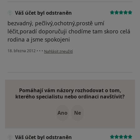
Váš účet byl odstraněn
bezvadný, pečlivý,ochotný,prostě umí
léčit,poradí doporučuji chodíme tam skoro celá
rodina a jsme spokojeni
podle názoru uživatele Váš účet byl odstraněn
18. března 2012
•
•
•
Nahlásit zneužití
Pomáhají vám názory rozhodovat o tom,
kterého specialistu nebo ordinaci navštívit?
Ano
Ne
Váš účet byl odstraněn