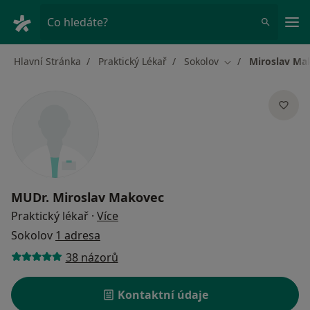
Hla
Co hledáte?
Hlavní Stránka
Praktický Lékař
Sokolov
Miroslav Ma
Změna města
MUDr.
Miroslav Makovec
o specializacích
Praktický lékař
·
Více
Sokolov
1 adresa
38 názorů
Kontaktní údaje