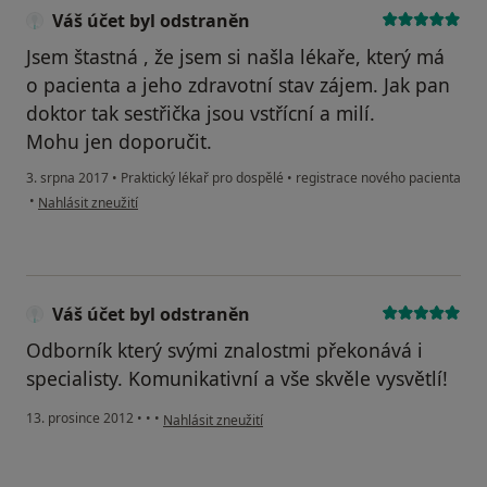
Váš účet byl odstraněn
Jsem štastná , že jsem si našla lékaře, který má
o pacienta a jeho zdravotní stav zájem. Jak pan
doktor tak sestřička jsou vstřícní a milí.
Mohu jen doporučit.
3. srpna 2017
•
Praktický lékař pro dospělé
•
registrace nového pacienta
podle názoru uživatele Váš účet byl odstraněn
•
Nahlásit zneužití
Váš účet byl odstraněn
Odborník který svými znalostmi překonává i
specialisty. Komunikativní a vše skvěle vysvětlí!
podle názoru uživatele Váš účet byl odstraněn
13. prosince 2012
•
•
•
Nahlásit zneužití