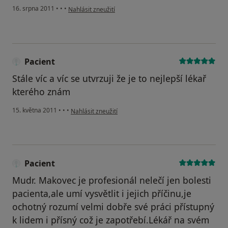
podle názoru uživatele Pacient
16. srpna 2011
•
•
•
Nahlásit zneužití
Pacient
Stále víc a víc se utvrzuji že je to nejlepší lékař
kterého znám
podle názoru uživatele Pacient
15. května 2011
•
•
•
Nahlásit zneužití
Pacient
Mudr. Makovec je profesionál nelečí jen bolesti
pacienta,ale umí vysvětlit i jejich příčinu,je
ochotný rozumí velmi dobře své práci přístupný
k lidem i přísný což je zapotřebí.Lékář na svém