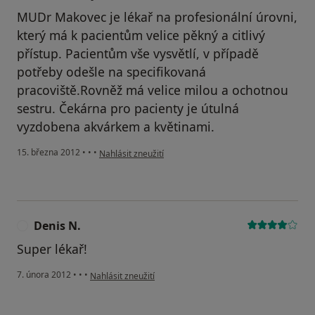
MUDr Makovec je lékař na profesionální úrovni,
který má k pacientům velice pěkný a citlivý
přístup. Pacientům vše vysvětlí, v případě
potřeby odešle na specifikovaná
pracoviště.Rovněž má velice milou a ochotnou
sestru. Čekárna pro pacienty je útulná
vyzdobena akvárkem a květinami.
podle názoru uživatele Váš účet byl odstraněn
15. března 2012
•
•
•
Nahlásit zneužití
Denis N.
D
Super lékař!
podle názoru uživatele Denis N.
7. února 2012
•
•
•
Nahlásit zneužití