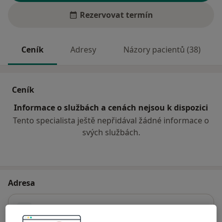
Rezervovat termín
Ceník
Adresy
Názory pacientů (38)
Ceník
Informace o službách a cenách nejsou k dispozici
Tento specialista ještě nepřidával žádné informace o
svých službách.
Adresa
Praktický lékař pro dospělé
J. K. Tyla 790,
Sokolov
35601