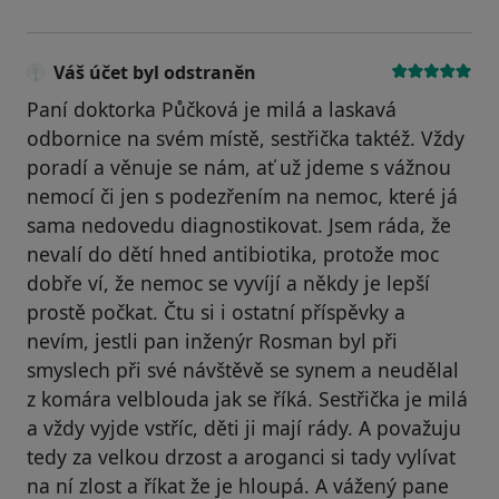
Váš účet byl odstraněn
Paní doktorka Půčková je milá a laskavá
odbornice na svém místě, sestřička taktéž. Vždy
poradí a věnuje se nám, ať už jdeme s vážnou
nemocí či jen s podezřením na nemoc, které já
sama nedovedu diagnostikovat. Jsem ráda, že
nevalí do dětí hned antibiotika, protože moc
dobře ví, že nemoc se vyvíjí a někdy je lepší
prostě počkat. Čtu si i ostatní příspěvky a
nevím, jestli pan inženýr Rosman byl při
smyslech při své návštěvě se synem a neudělal
z komára velblouda jak se říká. Sestřička je milá
a vždy vyjde vstříc, děti ji mají rády. A považuju
tedy za velkou drzost a aroganci si tady vylívat
na ní zlost a říkat že je hloupá. A vážený pane