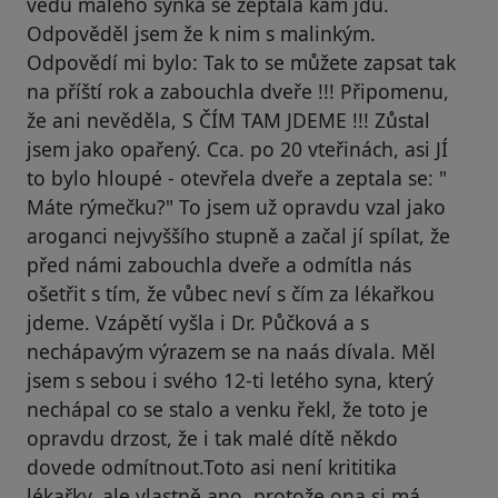
vedu malého synka se zeptala kam jdu.
Odpověděl jsem že k nim s malinkým.
Odpovědí mi bylo: Tak to se můžete zapsat tak
na příští rok a zabouchla dveře !!! Připomenu,
že ani nevěděla, S ČÍM TAM JDEME !!! Zůstal
jsem jako opařený. Cca. po 20 vteřinách, asi JÍ
to bylo hloupé - otevřela dveře a zeptala se: "
Máte rýmečku?" To jsem už opravdu vzal jako
aroganci nejvyššího stupně a začal jí spílat, že
před námi zabouchla dveře a odmítla nás
ošetřit s tím, že vůbec neví s čím za lékařkou
jdeme. Vzápětí vyšla i Dr. Půčková a s
nechápavým výrazem se na naás dívala. Měl
jsem s sebou i svého 12-ti letého syna, který
nechápal co se stalo a venku řekl, že toto je
opravdu drzost, že i tak malé dítě někdo
dovede odmítnout.Toto asi není krititika
lékařky, ale vlastně ano, protože ona si má