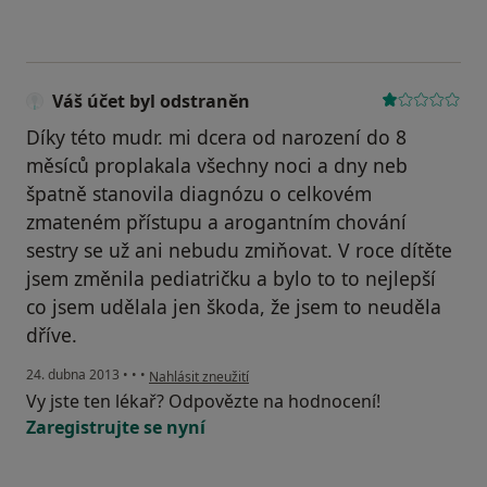
Váš účet byl odstraněn
Díky této mudr. mi dcera od narození do 8
měsíců proplakala všechny noci a dny neb
špatně stanovila diagnózu o celkovém
zmateném přístupu a arogantním chování
sestry se už ani nebudu zmiňovat. V roce dítěte
jsem změnila pediatričku a bylo to to nejlepší
co jsem udělala jen škoda, že jsem to neuděla
dříve.
podle názoru uživatele Váš účet byl odstraněn
24. dubna 2013
•
•
•
Nahlásit zneužití
Vy jste ten lékař? Odpovězte na hodnocení!
Zaregistrujte se nyní