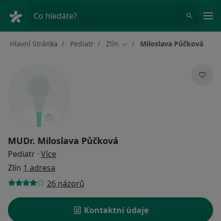
Hla
Co hledáte?
Hlavní Stránka
Pediatr
Zlín
Miloslava Půčková
Změna města
MUDr.
Miloslava Půčková
o specializacích
Pediatr
·
Více
Zlín
1 adresa
26 názorů
Kontaktní údaje