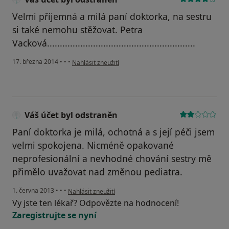
Velmi příjemná a milá paní doktorka, na sestru
si také nemohu stěžovat. Petra
Vacková..........................................................
podle názoru uživatele Váš účet byl odstraněn
17. března 2014
•
•
•
Nahlásit zneužití
Váš účet byl odstraněn
Paní doktorka je milá, ochotná a s její péči jsem
velmi spokojena. Nicméně opakované
neprofesionální a nevhodné chování sestry mě
přimělo uvažovat nad změnou pediatra.
podle názoru uživatele Váš účet byl odstraněn
1. června 2013
•
•
•
Nahlásit zneužití
Vy jste ten lékař? Odpovězte na hodnocení!
Zaregistrujte se nyní