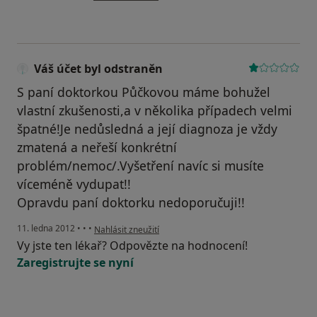
Váš účet byl odstraněn
S paní doktorkou Půčkovou máme bohužel
vlastní zkušenosti,a v několika případech velmi
špatné!Je nedůsledná a její diagnoza je vždy
zmatená a neřeší konkrétní
problém/nemoc/.Vyšetření navíc si musíte
víceméně vydupat!!
Opravdu paní doktorku nedoporučuji!!
podle názoru uživatele Váš účet byl odstraněn
11. ledna 2012
•
•
•
Nahlásit zneužití
Vy jste ten lékař? Odpovězte na hodnocení!
Zaregistrujte se nyní