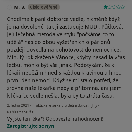
M. V.
Číslo ověřené
M
Chodíme k paní doktorce vedle, nicméně když
je na dovolené, tak ji zastupuje MUDr. Půčková.
Její léčebná metoda ve stylu "počkáme co to
udělá" nás po obou vyšetřeních o pár dnů
později dovedla na pohotovost do nemocnice.
Minulý rok zkažené Vánoce, kdyby nasadila včas
léčbu, mohlo být vše jinak. Podotýkám, že k
lékaři neběžím hned s každou kravinou a hned
první den nemoci. Když se mi stalo potřetí, že
zrovna naše lékařka nebyla přítomna, ani jsem
k lékařce vedle nešla, byla by to ztráta času.
2. ledna 2021
•
Praktická lékařka pro děti a dorost
•
Jiný
•
podle názoru uživatele M. V.
Nahlásit zneužití
Vy jste ten lékař? Odpovězte na hodnocení!
Zaregistrujte se nyní