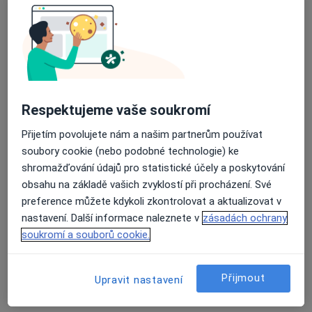
26 názorů
Recenze pacientů jsou pro nás důležité.
Respektujeme vaše soukromí
Specialisté nemají možnost zaplatit za
odstranění nebo změnu recenze pacienta.
Přijetím povolujete nám a našim partnerům používat
Další informace o názorech
Další informace.
soubory cookie (nebo podobné technologie) ke
shromažďování údajů pro statistické účely a poskytování
obsahu na základě vašich zvyklostí při procházení. Své
preference můžete kdykoli zkontrolovat a aktualizovat v
nastavení. Další informace naleznete v
zásadách ochrany
soukromí a souborů cookie.
Hledejte v názorech
Přijmout
Upravit nastavení