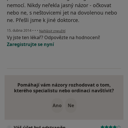
nemocí. Nikdy neřekla jasný názor - očkovat
nebo ne, s neštovicemi jet na dovolenou nebo
ne. Přešli jsme k jiné doktorce.
podle názoru uživatele Váš účet byl odstraněn
15. dubna 2014
•
•
•
Nahlásit zneužití
Vy jste ten lékař? Odpovězte na hodnocení!
Zaregistrujte se nyní
Pomáhají vám názory rozhodovat o tom,
kterého specialistu nebo ordinaci navštívit?
Ano
Ne
Váš účet byl odstraněn