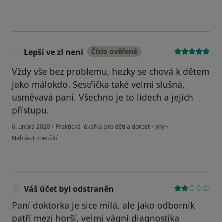
Lepší ve zl není
Číslo ověřené
L
Vždy vše bez problemu, hezky se chová k dětem
jako málokdo. Sestřička také velmi slušná,
usměvavá paní. Všechno je to lidech a jejich
přístupu.
6. února 2020
•
Praktická lékařka pro děti a dorost
•
Jiný
•
podle názoru uživatele Lepší ve zl není
Nahlásit zneužití
Váš účet byl odstraněn
Paní doktorka je sice milá, ale jako odborník
patří mezi horší, velmi vágní diagnostika