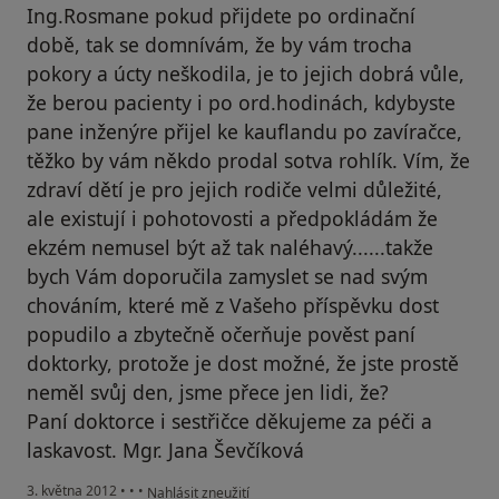
Ing.Rosmane pokud přijdete po ordinační
době, tak se domnívám, že by vám trocha
pokory a úcty neškodila, je to jejich dobrá vůle,
že berou pacienty i po ord.hodinách, kdybyste
pane inženýre přijel ke kauflandu po zavíračce,
těžko by vám někdo prodal sotva rohlík. Vím, že
zdraví dětí je pro jejich rodiče velmi důležité,
ale existují i pohotovosti a předpokládám že
ekzém nemusel být až tak naléhavý......takže
bych Vám doporučila zamyslet se nad svým
chováním, které mě z Vašeho příspěvku dost
popudilo a zbytečně očerňuje pověst paní
doktorky, protože je dost možné, že jste prostě
neměl svůj den, jsme přece jen lidi, že?
Paní doktorce i sestřičce děkujeme za péči a
laskavost. Mgr. Jana Ševčíková
podle názoru uživatele Váš účet byl odstraněn
3. května 2012
•
•
•
Nahlásit zneužití