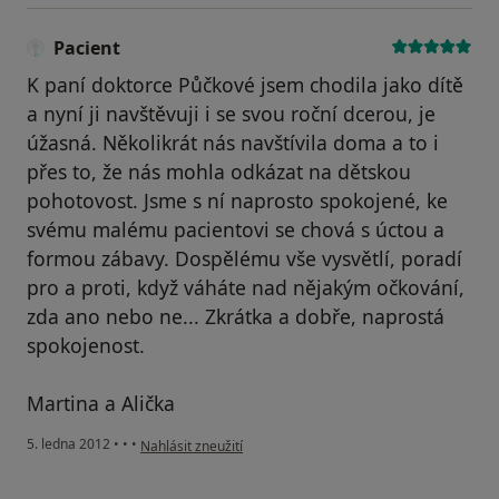
Pacient
K paní doktorce Půčkové jsem chodila jako dítě
a nyní ji navštěvuji i se svou roční dcerou, je
úžasná. Několikrát nás navštívila doma a to i
přes to, že nás mohla odkázat na dětskou
pohotovost. Jsme s ní naprosto spokojené, ke
svému malému pacientovi se chová s úctou a
formou zábavy. Dospělému vše vysvětlí, poradí
pro a proti, když váháte nad nějakým očkování,
zda ano nebo ne... Zkrátka a dobře, naprostá
spokojenost.
Martina a Alička
podle názoru uživatele Pacient
5. ledna 2012
•
•
•
Nahlásit zneužití