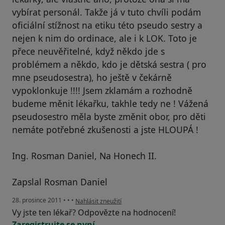
vybírat personál. Takže já v tuto chvíli podám
oficiální stížnost na etiku této pseudo sestry a
nejen k nim do ordinace, ale i k LOK. Toto je
přece neuvěřitelné, když někdo jde s
problémem a někdo, kdo je dětská sestra ( pro
mne pseudosestra), ho ještě v čekárně
vypoklonkuje !!!! Jsem zklamám a rozhodně
budeme měnit lékařku, takhle tedy ne ! Vážená
pseudosestro měla byste změnit obor, pro děti
nemáte potřebné zkušenosti a jste HLOUPÁ !
Ing. Rosman Daniel, Na Honech II.
Zapslal Rosman Daniel
podle názoru uživatele Váš účet byl odstraněn
28. prosince 2011
•
•
•
Nahlásit zneužití
Vy jste ten lékař? Odpovězte na hodnocení!
Zaregistrujte se nyní