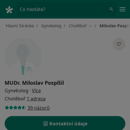
Hla
Co hledáte?
Hlavní Stránka
Gynekolog
Chotěboř
Miloslav Pospíš
Změna města
MUDr.
Miloslav Pospíšil
o specializacích
Gynekolog
·
Více
Chotěboř
1 adresa
39 názorů
Kontaktní údaje