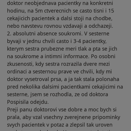
doktor neobjednava pacientky na konkretni
hodinu, na 5m ctverecnich se casto tisni i 15
cekajicich pacientek a dalsi stoji na chodbe,
nebo navstevu rovnou vzdavaji a odchazeji.
2. absolutni absence soukromi. V sesterne
byvaji v jednu chvili casto i 3-4 pacientky,
kterym sestra prubezne meri tlak a pta se jich
na soukrome a intimni informace. Po osobni
zkusenosti, kdy sestra rozrazila dvere mezi
ordinaci a sesternou prave ve chvili, kdy mi
doktor vysetroval prsa, a ja tak stala polonaha
pred nekolika dalsimi pacientkami cekajicimi na
sesterne, jsem se rozhodla, ze od doktora
Pospisila odejdu.
Preji panu doktorovi vse dobre a moc bych si
prala, aby vzal vsechny zverejnene pripominky
svych pacientek v potaz a zlepsil tak uroven