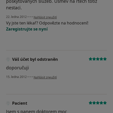
poskytovanych sluzeb. Usmev na rtech totiz
nestaci.
podle názoru uživatele Váš účet byl odstraněn
22. ledna 2012
•
•
•
Nahlásit zneužití
Vy jste ten lékař? Odpovězte na hodnocení!
Zaregistrujte se nyní
Váš účet byl odstraněn
doporučuji
podle názoru uživatele Váš účet byl odstraněn
15. ledna 2012
•
•
•
Nahlásit zneužití
Pacient
Jsem s panem doktorem moc