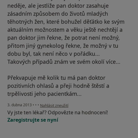
neděje, ale jestliže pan doktor zasahuje
zásadním způsobem do životů mladých
těhotných žen, které bohužel děťátko ke svým
aktuálním možnostem a věku ještě nechtějí a
pan doktor jim řekne, že potrat není možný,
přitom jiný gynekolog řekne, že možný v tu
dobu byl, tak není něco v pořádku...
Takových případů znám ve svém okolí více...
Překvapuje mě kolik tu má pan doktor
pozitivních ohlasů a přeji hodně štěstí a
trpělivosti jeho pacientkám...
podle názoru uživatele Váš účet byl odstraněn
3. dubna 2013
•
•
•
Nahlásit zneužití
Vy jste ten lékař? Odpovězte na hodnocení!
Zaregistrujte se nyní