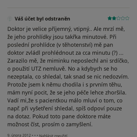
Váš účet byl odstraněn
Doktor je velice příjemný, vtipný.. Ale mrzí mě,
že jeho prohlídky jsou takřka minutové. Při
poslední prohlídce (v těhotenství) mě pan
doktor zvládl prohlédnout za cca minutu (?) ...
Zarazilo mě, že miminku neposlechl ani srdíčko,
o použití UTZ nemluvě. No a kdybych se ho
nezeptala, co shledal, tak snad se nic nedozvím.
Protože jsem k němu chodila i s prvním těhu,
mám nyní pocit, že se jeho péče lehce zhoršila.
Vadí mi,že s pacientkou málo mluví o tom, co
např. při vyšetření shledal, spíš odpoví pouze
na dotaz. Pokud toto pane doktore máte
možnost číst, prosím o zamyšlení.
podle názoru uživatele Váš účet byl odstraněn
9. února 2012
•
•
•
Nahlásit zneužití