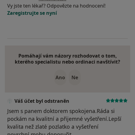
Vy jste ten lékař? Odpovězte na hodnocení!
Zaregistrujte se nyní
Pomáhají vám názory rozhodovat o tom,
kterého specialistu nebo ordinaci navštívit?
Ano
Ne
Váš účet byl odstraněn
Jsem s panem doktorem spokojena.Ráda si
pockám na kvalitní a přijemné vyšetření.Lepší
kvalita než zlaté pozlatko a vyšetření
povrchní.mohu doporučit.