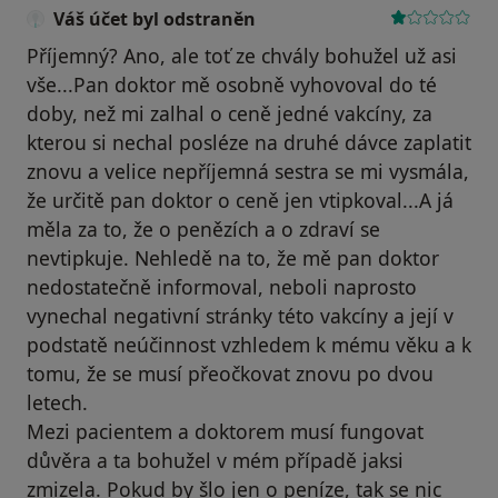
Váš účet byl odstraněn
Příjemný? Ano, ale toť ze chvály bohužel už asi
vše...Pan doktor mě osobně vyhovoval do té
doby, než mi zalhal o ceně jedné vakcíny, za
kterou si nechal posléze na druhé dávce zaplatit
znovu a velice nepříjemná sestra se mi vysmála,
že určitě pan doktor o ceně jen vtipkoval...A já
měla za to, že o penězích a o zdraví se
nevtipkuje. Nehledě na to, že mě pan doktor
nedostatečně informoval, neboli naprosto
vynechal negativní stránky této vakcíny a její v
podstatě neúčinnost vzhledem k mému věku a k
tomu, že se musí přeočkovat znovu po dvou
letech.
Mezi pacientem a doktorem musí fungovat
důvěra a ta bohužel v mém případě jaksi
zmizela. Pokud by šlo jen o peníze, tak se nic