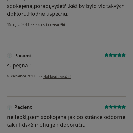
spokejena,poradi,vyšetří.kéž by bylo víc takvých
doktoru.Hodně úspěchu.
podle názoru uživatele Pacient
15. října 2011
•
•
•
Nahlásit zneužití
Pacient
super,na 1.
podle názoru uživatele Pacient
9. července 2011
•
•
•
Nahlásit zneužití
Pacient
nejlepší,jsem spokojena jak po stránce odborné
tak i lidské.mohu jen doporučit.