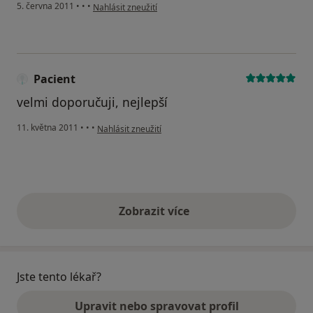
podle názoru uživatele Pacient
5. června 2011
•
•
•
Nahlásit zneužití
Pacient
velmi doporučuji, nejlepší
podle názoru uživatele Pacient
11. května 2011
•
•
•
Nahlásit zneužití
Zobrazit více
výše uvedené názory
Jste tento lékař?
Upravit nebo spravovat profil