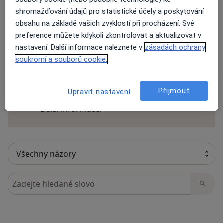
shromažďování údajů pro statistické účely a poskytování
obsahu na základě vašich zvyklostí při procházení. Své
preference můžete kdykoli zkontrolovat a aktualizovat v
39 názorů
nastavení. Další informace naleznete v
zásadách ochrany
soukromí a souborů cookie.
Recenze pacientů jsou pro nás důležité.
Specialisté nemají možnost zaplatit za
Přijmout
Upravit nastavení
odstranění nebo změnu recenze pacienta.
Další informace o názorech
Další informace.
Hledejte v názorech