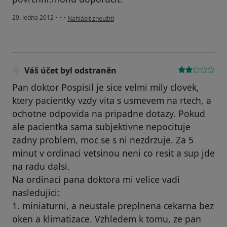
podle názoru uživatele Váš účet byl odstraněn
29. ledna 2012
•
•
•
Nahlásit zneužití
Váš účet byl odstraněn
Pan doktor Pospisil je sice velmi mily clovek,
ktery pacientky vzdy vita s usmevem na rtech, a
ochotne odpovida na pripadne dotazy. Pokud
ale pacientka sama subjektivne nepocituje
zadny problem, moc se s ni nezdrzuje. Za 5
minut v ordinaci vetsinou neni co resit a sup jde
na radu dalsi.
Na ordinaci pana doktora mi velice vadi
nasledujici:
1. miniaturni, a neustale preplnena cekarna bez
oken a klimatizace. Vzhledem k tomu, ze pan