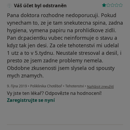
Váš účet byl odstraněn
Pana doktora rozhodne nedoporucuji. Pokud
vynecham to, ze je tam snekutecna spina, zadna
hygiena, vymena papiru na prohlidkove zidli.
Pan dr.pacientku vubec neinformuje o stavu a
kdyz tak jen desi. Za cele tehotenstvi mi udelal
1 utz a to v 5.tydnu. Neustale stresoval a desil, i
presto ze jsem zadne problemy nemela.
Obdobne zkusenosti jsem slysela od spousty
mych znamych.
podle názoru uživatele Váš
9. října 2019
•
Poliklinika Chotěboř
•
Tehotenstvi
•
Nahlásit zneužití
Vy jste ten lékař? Odpovězte na hodnocení!
Zaregistrujte se nyní