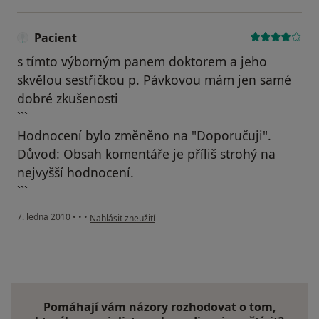
Pacient
s tímto výborným panem doktorem a jeho
skvělou sestřičkou p. Pávkovou mám jen samé
dobré zkušenosti
```
Hodnocení bylo změněno na "Doporučuji".
Důvod: Obsah komentáře je příliš strohý na
nejvyšší hodnocení.
```
podle názoru uživatele Pacient
7. ledna 2010
•
•
•
Nahlásit zneužití
Pomáhají vám názory rozhodovat o tom,