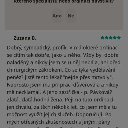
kterého specialistu nebo ordinaci navštívit?
Ano
Ne
Zuzana B.
Z
Dobrý, sympatický, profík. V málokteré ordinaci
se cítím tak dobře, jako u něho. Vždy byl dobře
naladěný a nikdy jsem se u něj nebála, ani před
chirurgickým zákrokem. Co se týká vydělávání
peněz? Jistě tento lékař "nejde přes mrtvoly".
Naprosto jsem mu při práci důvěřovala a nikdy
mě nezklamal. A jeho sestřička - p. Pávková?
Zlatá, zlatá,hodná žena. Pěji na tuto ordinaci
jen chválu, za těch několik let, co jsem měla tu
možnost využít jejich služeb. Doporučuji. Po
mých otřesných zkušenostech s jinými pány