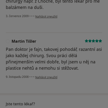
chirurgy např. z Chocně, byl tento lékař pro mě
balzámem na duši.
podle názoru uživatele Zuzana B.
3. července 2009
•
•
•
Nahlásit zneužití
Martin Tišler
M
Pan doktor je fajn, takovej pohodář, razantní asi
jako každej chirurg. Svou práci dělá
přinejmenším velmi dobře, byl jsem u něj na
plastice nehtů a nemohu si stěžovat.
podle názoru uživatele Martin Tišler
9. listopadu 2008
•
•
•
Nahlásit zneužití
Jste tento lékař?