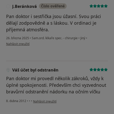
J.Beránková
Číslo ověřené
J
Pan doktor i sestřička jsou úžasní. Svou práci
dělají zodpovědně a s láskou. V ordinaci je
příjemná atmosféra.
26. března 2025
•
Sam.ord. lékaře spec. - chirurgie
•
Jiný
•
podle názoru uživatele J.Beránková
Nahlásit zneužití
Váš účet byl odstraněn
Pan doktor mi provedl několik zákroků, vždy k
úplné spokojenosti. Především chci vyzvednout
bravůrní odstranění nádorku na očním víčku
podle názoru uživatele Váš účet byl odstraněn
8. dubna 2012
•
•
•
Nahlásit zneužití