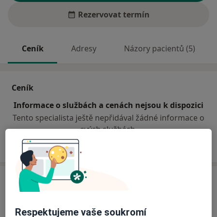
Rezervovat termín
Ceník
Adresy
Názory pacientů (5)
Ceník
Informace o službách a cenách nejsou k dispozici
Tento specialista ještě nepřidával žádné informace o
svých službách.
Adresa
Sam.ord. lékaře spec. - chirurgie
Respektujeme vaše soukromí
Riegrova 115/2,
Vysoké Mýto
56201