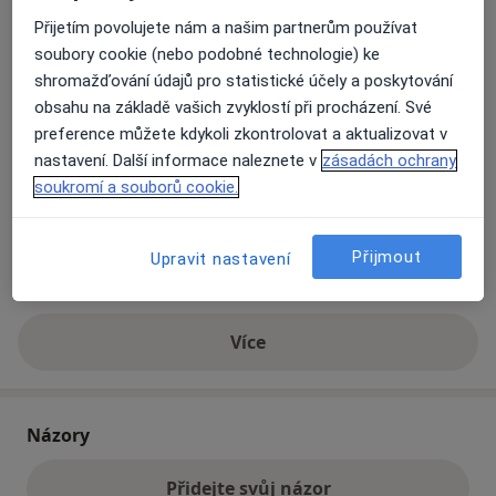
Přijetím povolujete nám a našim partnerům používat
soubory cookie (nebo podobné technologie) ke
Přiblížit mapu
se otevře v nové záložce
shromažďování údajů pro statistické účely a poskytování
obsahu na základě vašich zvyklostí při procházení. Své
Dostupnost
Na této adrese online kalendář není aktivní
preference můžete kdykoli zkontrolovat a aktualizovat v
Co mám v takové situaci udělat?
nastavení. Další informace naleznete v
zásadách ochrany
soukromí a souborů cookie.
Způsoby platby (soukromé návštěvy)
Na teto adrese lékař přijímá pacienty na pojišťovnu
Přijmout
Upravit nastavení
Detaily
Více
o adrese
Názory
Přidejte svůj názor