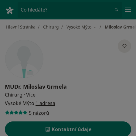
Hla
Co hledáte?
Hlavní Stránka
Chirurg
Vysoké Mýto
Miloslav Grme
Změna města
MUDr.
Miloslav Grmela
o specializacích
Chirurg
·
Více
Vysoké Mýto
1 adresa
5 názorů
Kontaktní údaje