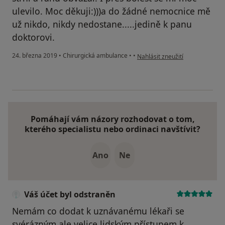
ulevilo. Moc děkuji:)))a do žádné nemocnice mě
už nikdo, nikdy nedostane.....jedině k panu
doktorovi.
podle názoru uživatele Váš účet
24. března 2019
•
Chirurgická ambulance
•
•
Nahlásit zneužití
Pomáhají vám názory rozhodovat o tom,
kterého specialistu nebo ordinaci navštívit?
Ano
Ne
Váš účet byl odstraněn
Nemám co dodat k uznávanému lékaři se
svérázným,ale velice lidským přístupem k