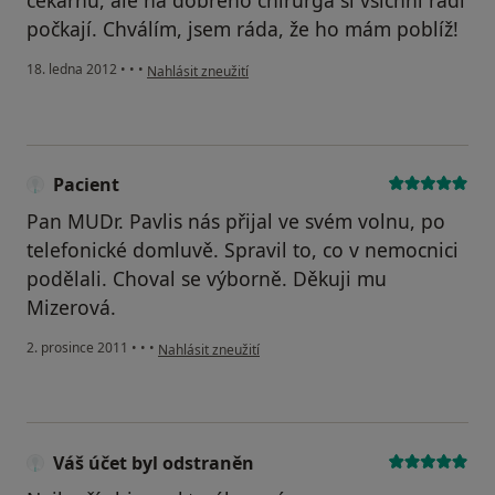
čekárnu, ale na dobrého chirurga si všichni rádi
počkají. Chválím, jsem ráda, že ho mám poblíž!
podle názoru uživatele Váš účet byl odstraněn
18. ledna 2012
•
•
•
Nahlásit zneužití
Pacient
Pan MUDr. Pavlis nás přijal ve svém volnu, po
telefonické domluvě. Spravil to, co v nemocnici
podělali. Choval se výborně. Děkuji mu
Mizerová.
podle názoru uživatele Pacient
2. prosince 2011
•
•
•
Nahlásit zneužití
Váš účet byl odstraněn