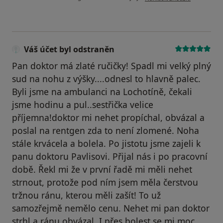
Váš účet byl odstraněn
Pan doktor má zlaté ručičky! Spadl mi velký plný
sud na nohu z výšky....odnesl to hlavně palec.
Byli jsme na ambulanci na Lochotíně, čekali
jsme hodinu a pul..sestřička velice
příjemna!doktor mi nehet propíchal, obvázal a
poslal na rentgen zda to není zlomené. Noha
stále krvácela a bolela. Po jistotu jsme zajeli k
panu doktoru Pavlisovi. Přijal nás i po pracovní
době. Řekl mi že v první řadě mi měli nehet
strnout, protože pod ním jsem měla čerstvou
tržnou ránu, kterou měli zašít! To už
samozřejmě nemělo cenu. Nehet mi pan doktor
strhl a ránu obvázal. I přes bolest se mi moc