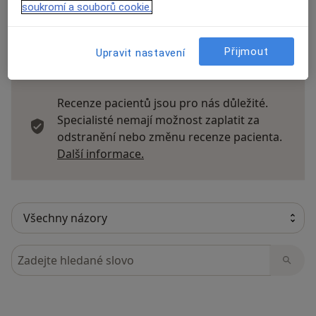
soukromí a souborů cookie.
Přijmout
Upravit nastavení
26 názorů
Recenze pacientů jsou pro nás důležité.
Specialisté nemají možnost zaplatit za
odstranění nebo změnu recenze pacienta.
Další informace o názorech
Další informace.
Hledejte v názorech