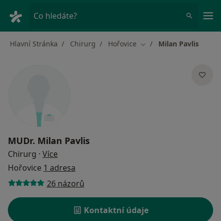
Hla
Co hledáte?
Hlavní Stránka
Chirurg
Hořovice
Milan Pavlis
Změna města
MUDr.
Milan Pavlis
o specializacích
Chirurg
·
Více
Hořovice
1 adresa
26 názorů
Kontaktní údaje