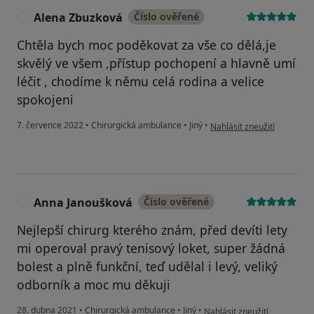
Alena Zbuzková
Číslo ověřené
A
Chtěla bych moc poděkovat za vše co dělá,je
skvělý ve všem ,přístup pochopení a hlavně umí
léčit , chodíme k němu celá rodina a velice
spokojeni
podle názoru uživatele Al
7. července 2022
•
Chirurgická ambulance
•
Jiný
•
Nahlásit zneužití
Anna Janoušková
Číslo ověřené
A
Nejlepší chirurg kterého znám, před devíti lety
mi operoval pravý tenisový loket, super žádná
bolest a plně funkční, teď udělal i levý, veliký
odborník a moc mu děkuji
podle názoru uživatele Ann
28. dubna 2021
•
Chirurgická ambulance
•
Jiný
•
Nahlásit zneužití