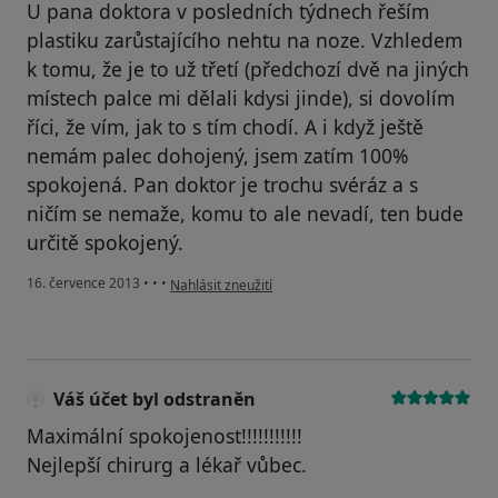
U pana doktora v posledních týdnech řeším
plastiku zarůstajícího nehtu na noze. Vzhledem
k tomu, že je to už třetí (předchozí dvě na jiných
místech palce mi dělali kdysi jinde), si dovolím
říci, že vím, jak to s tím chodí. A i když ještě
nemám palec dohojený, jsem zatím 100%
spokojená. Pan doktor je trochu svéráz a s
ničím se nemaže, komu to ale nevadí, ten bude
určitě spokojený.
podle názoru uživatele Váš účet byl odstraněn
16. července 2013
•
•
•
Nahlásit zneužití
Váš účet byl odstraněn
Maximální spokojenost!!!!!!!!!!!
Nejlepší chirurg a lékař vůbec.