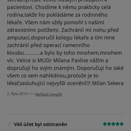
pacientovi. Chodíme k němu prakticky celá
rodina,takže ho pokládáme za rodinného
lékaře. Všem nám vždy pomohl s našimi
zdravotními potížemi. Zachránil mi nohu před
amputací,doporučil kolegu lékaře a tím mne
zachránil před operací ramenního
kloubu...........a bylo by toho mnohem,mnohem
víc. Velice si MUDr Milana Pavlise vážím a
dopručuji ho svým známým. Doporučuji ho také
všem co sem nahlédnou,protože je to
lékař,zasluhující nejvyšší ocenění!!! Milan Sekera
podle názoru uživatele Váš účet byl odstraněn
2. října 2015
•
•
•
Nahlásit zneužití
Váš účet byl odstraněn