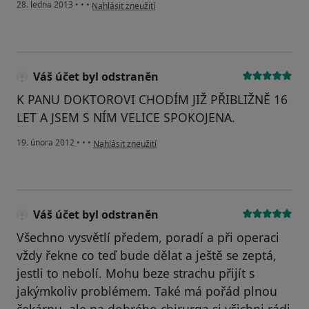
podle názoru uživatele Váš účet byl odstraněn
28. ledna 2013
•
•
•
Nahlásit zneužití
Váš účet byl odstraněn
K PANU DOKTOROVI CHODÍM JIŽ PŘIBLIŽNĚ 16
LET A JSEM S NÍM VELICE SPOKOJENA.
podle názoru uživatele Váš účet byl odstraněn
19. února 2012
•
•
•
Nahlásit zneužití
Váš účet byl odstraněn
Všechno vysvětlí předem, poradí a při operaci
vždy řekne co teď bude dělat a ještě se zeptá,
jestli to nebolí. Mohu beze strachu přijít s
jakýmkoliv problémem. Také má pořád plnou