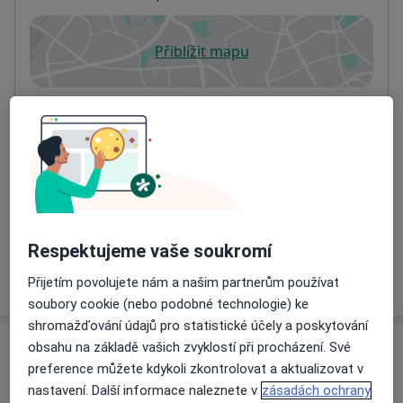
Přiblížit mapu
se otevře v nové záložce
Dostupnost
Na této adrese online kalendář není aktivní
Co mám v takové situaci udělat?
Způsoby platby (soukromé návštěvy)
Na teto adrese lékař přijímá pacienty na pojišťovnu
Detaily
Respektujeme vaše soukromí
Více
Přijetím povolujete nám a našim partnerům používat
o adrese
soubory cookie (nebo podobné technologie) ke
shromažďování údajů pro statistické účely a poskytování
obsahu na základě vašich zvyklostí při procházení. Své
Názory
preference můžete kdykoli zkontrolovat a aktualizovat v
nastavení. Další informace naleznete v
zásadách ochrany
Přidejte svůj názor