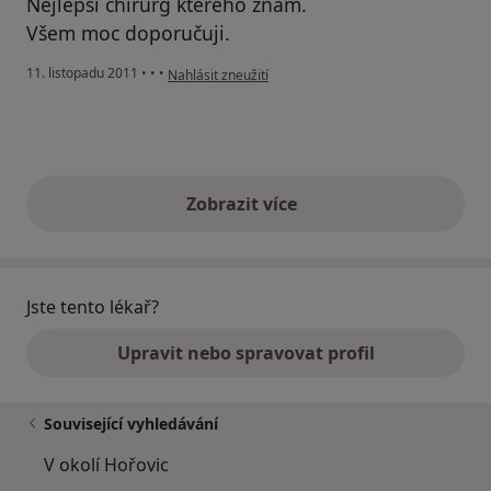
Nejlepší chirurg kterého znám.
Všem moc doporučuji.
podle názoru uživatele Váš účet byl odstraněn
11. listopadu 2011
•
•
•
Nahlásit zneužití
Zobrazit více
výše uvedené názory
Jste tento lékař?
Upravit nebo spravovat profil
Související vyhledávání
V okolí Hořovic