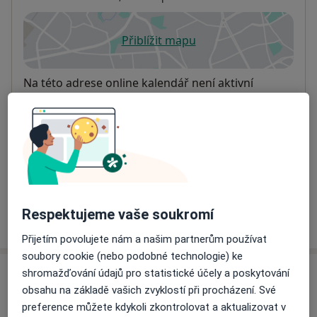
Přiblížit mapu
se otevře v nové záložce
Dostupnost
Na této adrese online kalendář není aktivní
Co mám v takové situaci udělat?
Způsoby platby (soukromé návštěvy)
Na teto adrese lékař přijímá pacienty na pojišťovnu
Detaily
Respektujeme vaše soukromí
Více
o adrese
Přijetím povolujete nám a našim partnerům používat
soubory cookie (nebo podobné technologie) ke
shromažďování údajů pro statistické účely a poskytování
Názory
obsahu na základě vašich zvyklostí při procházení. Své
preference můžete kdykoli zkontrolovat a aktualizovat v
Přidejte svůj názor