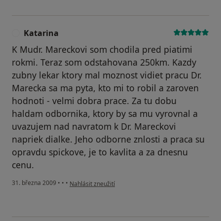
Katarina
K
K Mudr. Mareckovi som chodila pred piatimi
rokmi. Teraz som odstahovana 250km. Kazdy
zubny lekar ktory mal moznost vidiet pracu Dr.
Marecka sa ma pyta, kto mi to robil a zaroven
hodnoti - velmi dobra prace. Za tu dobu
haldam odbornika, ktory by sa mu vyrovnal a
uvazujem nad navratom k Dr. Mareckovi
napriek dialke. Jeho odborne znlosti a praca su
opravdu spickove, je to kavlita a za dnesnu
cenu.
podle názoru uživatele Katarina
31. března 2009
•
•
•
Nahlásit zneužití