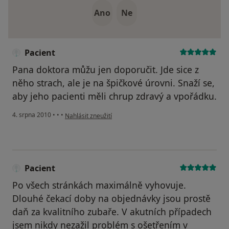
Ano
Ne
Pacient
Pana doktora můžu jen doporučit. Jde sice z
něho strach, ale je na špičkové úrovni. Snaží se,
aby jeho pacienti měli chrup zdravý a vpořádku.
podle názoru uživatele Pacient
4. srpna 2010
•
•
•
Nahlásit zneužití
Pacient
Po všech stránkách maximálně vyhovuje.
Dlouhé čekací doby na objednávky jsou prostě
daň za kvalitního zubaře. V akutních případech
jsem nikdy nezažil problém s ošetřením v