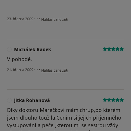
podle názoru uživatele Kaja
23. března 2009
•
•
•
Nahlásit zneužití
Michálek Radek
M
V pohodě.
podle názoru uživatele Michálek Radek
21. března 2009
•
•
•
Nahlásit zneužití
Jitka Rohanová
J
Díky doktoru Marečkovi mám chrup,po kterém
jsem dlouho toužila.Cením si jejich přijemného
vystupování a péče ,kterou mi se sestrou vždy