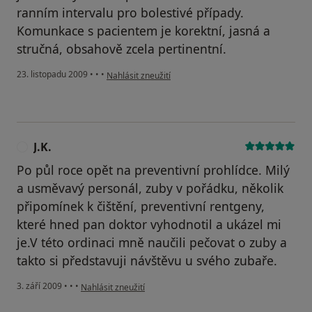
ranním intervalu pro bolestivé případy.
Komunkace s pacientem je korektní, jasná a
stručná, obsahově zcela pertinentní.
podle názoru uživatele Pacient
23. listopadu 2009
•
•
•
Nahlásit zneužití
J.K.
J
Po půl roce opět na preventivní prohlídce. Milý
a usměvavý personál, zuby v pořádku, několik
připomínek k čištění, preventivní rentgeny,
které hned pan doktor vyhodnotil a ukázel mi
je.V této ordinaci mně naučili pečovat o zuby a
takto si představuji návštěvu u svého zubaře.
podle názoru uživatele J.K.
3. září 2009
•
•
•
Nahlásit zneužití