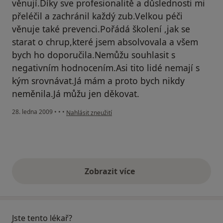
věnují.Díky sve profesionalitě a důslednosti mi
přeléčil a zachránil každý zub.Velkou péči
věnuje také prevenci.Pořádá školení ,jak se
starat o chrup,které jsem absolvovala a všem
bych ho doporučila.Nemůžu souhlasit s
negativním hodnocením.Asi tito lidé nemají s
kým srovnávat.Já mám a proto bych nikdy
neměnila.Já můžu jen děkovat.
podle názoru uživatele Jitka Rohanová
28. ledna 2009
•
•
•
Nahlásit zneužití
Zobrazit více
výše uvedené názory
Jste tento lékař?