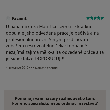
Pacient
U pana doktora Marečka jsem sice krátkou
dobu,ale jeho odvedená práce je pečlivá a na
profesionální úrovni.S mým předchozím
zubařem nesrovnatelné,čekací doba mě
nezajímá,zajímá mě kvalita odvedené práce a ta
je super,takže DOPORUČUJI!!
podle názoru uživatele Pacient
4. prosince 2010
•
•
•
Nahlásit zneužití
Pomáhají vám názory rozhodovat o tom,
kterého specialistu nebo ordinaci navštívit?