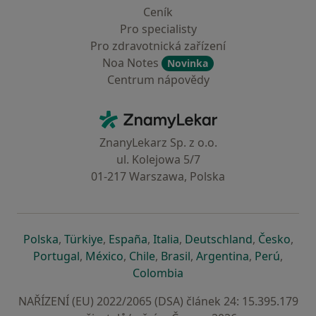
Ceník
Pro specialisty
Pro zdravotnická zařízení
Noa Notes
Novinka
Centrum nápovědy
Kontakt
ZnamyLekar - Hlavní stránka
ZnanyLekarz Sp. z o.o.
ul. Kolejowa 5/7
01-217 Warszawa, Polska
se otevře v nové záložce
se otevře v nové záložce
se otevře v nové záložce
se otevře v nové záložce
se otevře v 
se o
Polska
,
Türkiye
,
España
,
Italia
,
Deutschland
,
Česko
,
se otevře v nové záložce
se otevře v nové záložce
se otevře v nové záložce
se otevře v nové záložc
se otevře v 
se ote
Portugal
,
México
,
Chile
,
Brasil
,
Argentina
,
Perú
,
se otevře v nové záložce
Colombia
NAŘÍZENÍ (EU) 2022/2065 (DSA) článek 24: 15.395.179