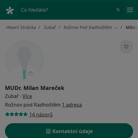
Hla
Co hledáte?
Hlavní Stránka
Zubař
Rožnov Pod Radhoštěm
Milan
Změna měs
MUDr.
Milan Mareček
o specializacích
Zubař
·
Více
Rožnov pod Radhoštěm
1 adresa
14 názorů
Kontaktní údaje