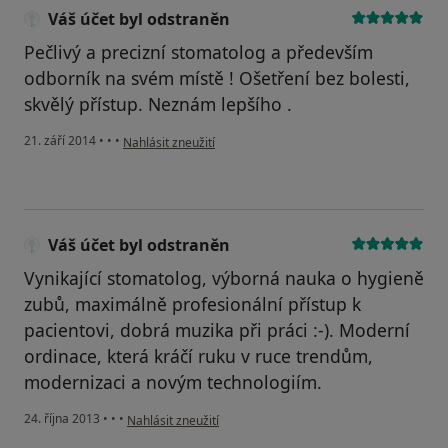
Váš účet byl odstraněn
Pečlivý a precizní stomatolog a především
odborník na svém místě ! Ošetření bez bolesti,
skvělý přístup. Neznám lepšího .
podle názoru uživatele Váš účet byl odstraněn
21. září 2014
•
•
•
Nahlásit zneužití
Váš účet byl odstraněn
Vynikající stomatolog, výborná nauka o hygieně
zubů, maximálně profesionální přístup k
pacientovi, dobrá muzika při práci :-). Moderní
ordinace, která kráčí ruku v ruce trendům,
modernizaci a novým technologiím.
podle názoru uživatele Váš účet byl odstraněn
24. října 2013
•
•
•
Nahlásit zneužití