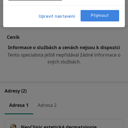
Více
Přijmout
o zkušenostech
Upravit nastavení
Ceník
Informace o službách a cenách nejsou k dispozici
Tento specialista ještě nepřidával žádné informace o
svých službách.
Adresy (2)
Adresa 1
Adresa 2
NeoClinic estetická dermatologie