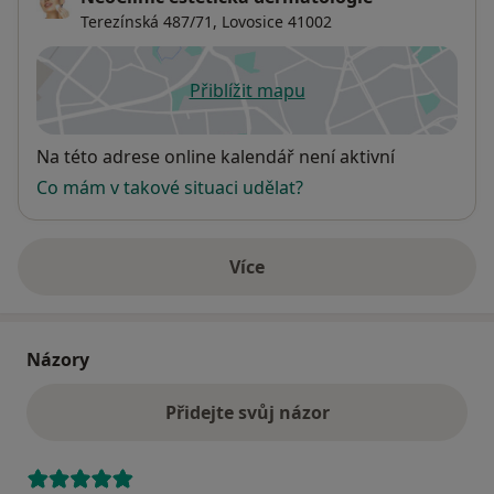
Terezínská 487/71,
Lovosice
41002
Přiblížit mapu
se otevře v nové záložce
Dostupnost
Na této adrese online kalendář není aktivní
Co mám v takové situaci udělat?
Více
o adrese
Názory
Přidejte svůj názor