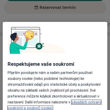
Rezervovat termín
Zkušenosti
Ceník
Adresy
Názory pacientů (
Zkušenosti
MUDr. Michaela Havlíčková se narodila v Karviné.
Vystudovala Fakultu všeobecného lékařství (nyní 1.
lékařská fakulta) Univerzity Karlovy v Praze. Její
Respektujeme vaše soukromí
odborné zaměření je dermatovenerologie, ve kterém
Přijetím povolujete nám a našim partnerům používat
složila atestace I. a II. stupně. Od roku 1994 až dodnes
soubory cookie (nebo podobné technologie) ke
pracuje na Dermatovenerologické klinice FNKV.
shromažďování údajů pro statistické účely a poskytování
Později získala licenci pro výkon vedoucího lékaře a
obsahu na základě vašich zvyklostí při procházení. Své
O mně
primáře pro obor dermatovenerologie a poté
Více
preference můžete kdykoli zkontrolovat a aktualizovat v
zaujímala pozici vedoucí lékařky lůžkového oddělení.
Odborník na:
nastavení. Další informace naleznete v
zásadách ochrany
Dermatovenerologie
soukromí a souborů cookie.