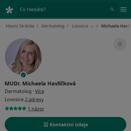
Hla
Co hledáte?
Hlavní Stránka
Dermatolog
Lovosice
Michaela Havl
Změna města
MUDr.
Michaela Havlíčková
o specializacích
Dermatolog
·
Více
Lovosice
2 adresy
1 názor
Kontaktní údaje