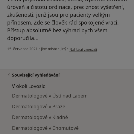
úroveň a čistotu ordinace, preciznost vyšetření,
zkušenosti, jenž jsou pro pacienty velkým
přínosem. Zde se člověk rád spokojeně vrací.
Přístup absolutně bez výhrad bych všem
doporučila...
podle názoru uživatele Sisa
15. července 2021
•
jiné místo
•
Jiný
•
Nahlásit zneužití
Související vyhledávání
V okolí Lovosic
Dermatologové v Ústí nad Labem
Dermatologové v Praze
Dermatologové v Kladně
Dermatologové v Chomutově