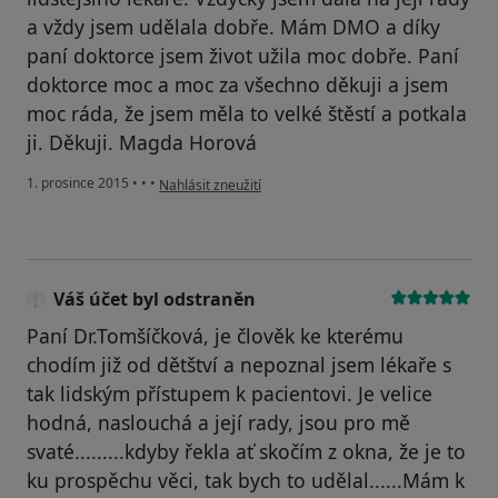
a vždy jsem udělala dobře. Mám DMO a díky
paní doktorce jsem život užila moc dobře. Paní
doktorce moc a moc za všechno děkuji a jsem
moc ráda, že jsem měla to velké štěstí a potkala
ji. Děkuji. Magda Horová
podle názoru uživatele Váš účet byl odstraněn
1. prosince 2015
•
•
•
Nahlásit zneužití
Váš účet byl odstraněn
Paní Dr.Tomšíčková, je člověk ke kterému
chodím již od dětštví a nepoznal jsem lékaře s
tak lidským přístupem k pacientovi. Je velice
hodná, naslouchá a její rady, jsou pro mě
svaté.........kdyby řekla ať skočím z okna, že je to
ku prospěchu věci, tak bych to udělal......Mám k