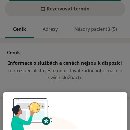
Rezervovat termín
Ceník
Adresy
Názory pacientů (5)
Ceník
Informace o službách a cenách nejsou k dispozici
Tento specialista ještě nepřidával žádné informace o
svých službách.
Adresa
Diagnostické centrum
Sokolská tř. 49,
Ostrava
702 00