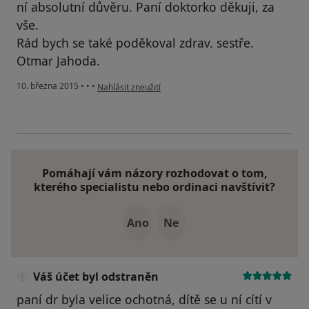
ní absolutní důvěru. Paní doktorko děkuji, za
vše.
Rád bych se také poděkoval zdrav. sestře.
Otmar Jahoda.
podle názoru uživatele Váš účet byl odstraněn
10. března 2015
•
•
•
Nahlásit zneužití
Pomáhají vám názory rozhodovat o tom,
kterého specialistu nebo ordinaci navštívit?
Ano
Ne
Váš účet byl odstraněn
paní dr byla velice ochotná, dítě se u ní cítí v