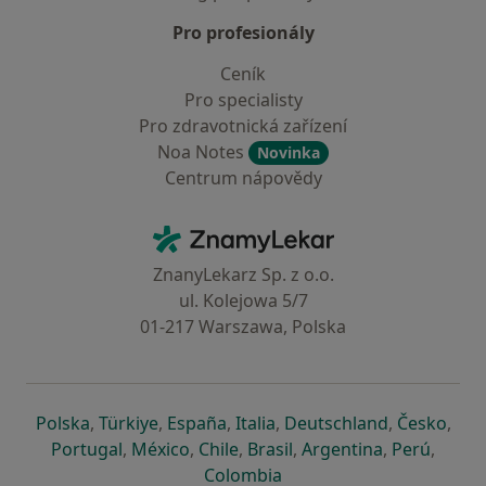
Pro profesionály
Ceník
Pro specialisty
Pro zdravotnická zařízení
Noa Notes
Novinka
Centrum nápovědy
Kontakt
ZnamyLekar - Hlavní stránka
ZnanyLekarz Sp. z o.o.
ul. Kolejowa 5/7
01-217 Warszawa, Polska
se otevře v nové záložce
se otevře v nové záložce
se otevře v nové záložce
se otevře v nové záložce
se otevře v 
se o
Polska
,
Türkiye
,
España
,
Italia
,
Deutschland
,
Česko
,
se otevře v nové záložce
se otevře v nové záložce
se otevře v nové záložce
se otevře v nové záložc
se otevře v 
se ote
Portugal
,
México
,
Chile
,
Brasil
,
Argentina
,
Perú
,
se otevře v nové záložce
Colombia