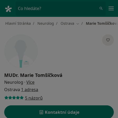
Hla
Co hledáte?
Hlavní Stránka
Neurolog
Ostrava
Marie Tomšíčkov
Změna města
MUDr.
Marie Tomšíčková
o specializacích
Neurolog
·
Více
Ostrava
1 adresa
5 názorů
Kontaktní údaje