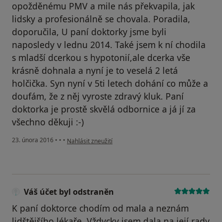
opožděnému PMV a mile nás překvapila, jak
lidsky a profesionálně se chovala. Poradila,
doporučila, U paní doktorky jsme byli
naposledy v lednu 2014. Také jsem k ní chodila
s mladší dcerkou s hypotonií,ale dcerka vše
krásně dohnala a nyní je to veselá 2 letá
holčička. Syn nyní v 5ti letech dohání co může a
doufám, že z něj vyroste zdravý kluk. Paní
doktorka je prostě skvělá odbornice a já jí za
všechno děkuji :-)
podle názoru uživatele Váš účet byl odstraněn
23. února 2016
•
•
•
Nahlásit zneužití
Váš účet byl odstraněn
K paní doktorce chodím od mala a neznám
lidštějšího lékaře. Vždycky jsem dala na její rady