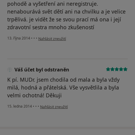
pohodě a vyšetření ani neregistruje.
nenabourává svět dětí ani na chvilku a je velice
trpělivá. je vidět že se svou prací má ona i její
zdravotní sestra mnoho zkušeností
podle názoru uživatele Váš účet byl odstraněn
13. října 2014
•
•
•
Nahlásit zneužití
Váš účet byl odstraněn
K pí. MUDr. jsem chodila od mala a byla vždy
milá, hodná a přátelská. Vše vysvětlila a byla
velmi ochotná! Děkuji
podle názoru uživatele Váš účet byl odstraněn
15. ledna 2014
•
•
•
Nahlásit zneužití