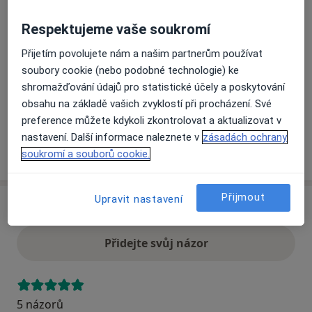
Respektujeme vaše soukromí
Přiblížit mapu
se otevře v nové záložce
Přijetím povolujete nám a našim partnerům používat
soubory cookie (nebo podobné technologie) ke
Dostupnost
Na této adrese online kalendář není aktivní
shromažďování údajů pro statistické účely a poskytování
Co mám v takové situaci udělat?
obsahu na základě vašich zvyklostí při procházení. Své
preference můžete kdykoli zkontrolovat a aktualizovat v
nastavení. Další informace naleznete v
zásadách ochrany
Více
soukromí a souborů cookie.
o adrese
Přijmout
Upravit nastavení
Názory
Přidejte svůj názor
5 názorů