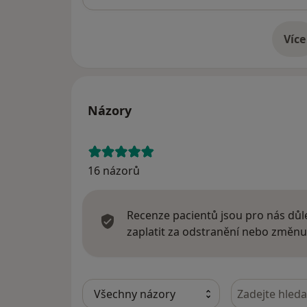
Více
o 
Názory
16 názorů
Recenze pacientů jsou pro nás důle
zaplatit za odstranění nebo změnu
Hledejte v ná