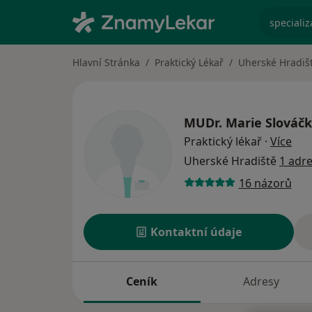
specializ
Hlavní Stránka
Praktický Lékař
Uherské Hradiš
MUDr.
Marie Slováč
o sp
Praktický lékař
·
Více
Uherské Hradiště
1 adr
16 názorů
Kontaktní údaje
Ceník
Adresy