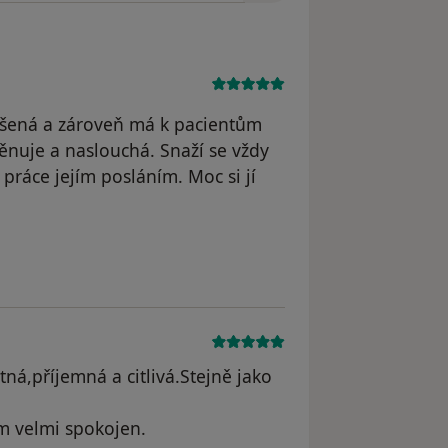
ušená a zároveň má k pacientům
ěnuje a naslouchá. Snaží se vždy
 práce jejím posláním. Moc si jí
le Pacientka
ná,příjemná a citlivá.Stejně jako
m velmi spokojen.