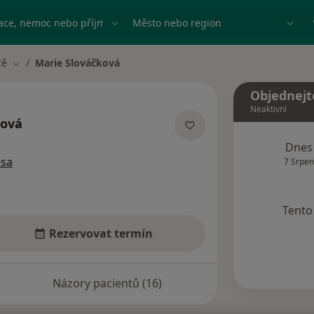
ace, nemoc nebo příjmení
Město nebo region
tě
Marie Slováčková
Změna města
Objednejt
Neaktivní
ková
ecializacích
Dnes
esa
7 Srpen
Tento 
Rezervovat termín
Názory pacientů (16)