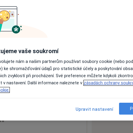
ách nejsou k dispozici
ádné informace o svých službách.
ujeme vaše soukromí
ovolujete nám a našim partnerům používat soubory cookie (nebo po
e) ke shromažďování údajů pro statistické účely a poskytování obs
ich zvyklostí při procházení. Své preference můžete kdykoli zkontro
t v nastavení. Další informace naleznete v
zásadách ochrany soukr
okie.
 mapu
 otevře v nové záložce
P
Upravit nastavení
ní