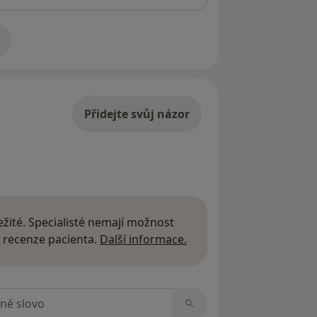
adrese
Přidejte svůj názor
žité. Specialisté nemají možnost
Další informace o názor
 recenze pacienta.
Další informace.
zorech