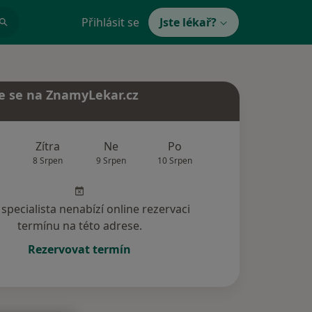
Přihlásit se
Jste lékař?
e se na ZnamyLekar.cz
Zítra
Ne
Po
Út
St
8 Srpen
9 Srpen
10 Srpen
11 Srpen
12 Srp
specialista nenabízí online rezervaci
termínu na této adrese.
Rezervovat termín