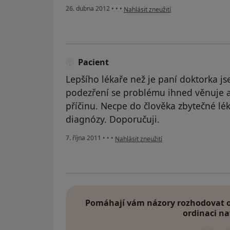
podle názoru uživatele Váš účet byl 
26. dubna 2012
•
•
•
Nahlásit zneužití
Pacient
Lepšího lékaře než je paní doktorka js
podezření se problému ihned věnuje a 
příčinu. Necpe do člověka zbytečné lé
diagnózy. Doporučuji.
podle názoru uživatele Pacient
7. října 2011
•
•
•
Nahlásit zneužití
Pomáhají vám názory rozhodovat o 
ordinaci na