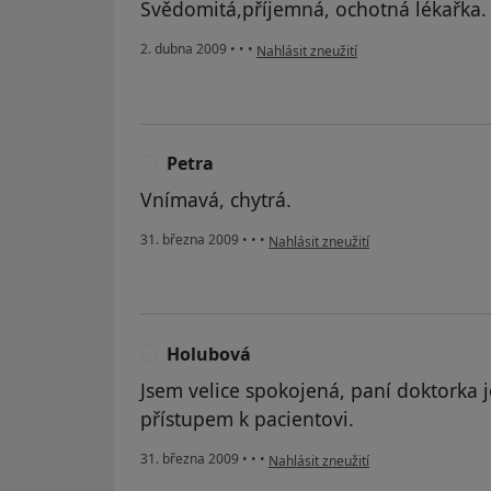
Svědomitá,příjemná, ochotná lékařka.
podle názoru uživatele Pepa.
2. dubna 2009
•
•
•
Nahlásit zneužití
Petra
P
Vnímavá, chytrá.
podle názoru uživatele Petra
31. března 2009
•
•
•
Nahlásit zneužití
Holubová
H
Jsem velice spokojená, paní doktorka 
přístupem k pacientovi.
podle názoru uživatele Holubová
31. března 2009
•
•
•
Nahlásit zneužití