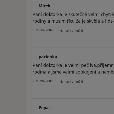
Mirek
M
Paní doktorka je skutečně velmi chytrá
rodiny a musím říct, že je skvělá a lids
podle názoru uživatele Mirek
8. dubna 2009
•
•
•
Nahlásit zneužití
pacienka
P
Paní doktorka je velmi pečlivá,příjem
rodina a jsme velmi spokojeni a nemě
podle názoru uživatele pacienka
2. dubna 2009
•
•
•
Nahlásit zneužití
Pepa.
P