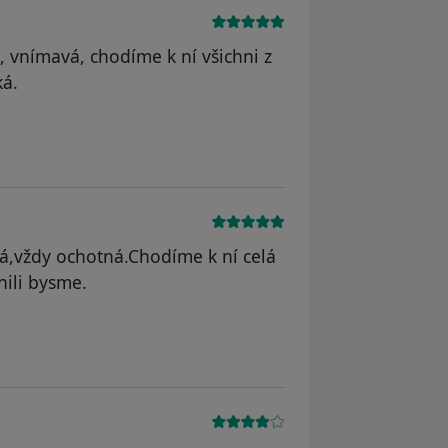
, vnímavá, chodíme k ní všichni z
ká.
ná,vždy ochotná.Chodíme k ní celá
nili bysme.