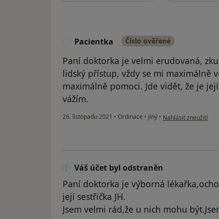
Pacientka
Číslo ověřené
P
Paní doktorka je velmi erudovaná, zk
lidský přístup, vždy se mi maximálně v
maximálně pomoci. Jde vidět, že je její
vážím.
podle názoru uživate
26. listopadu 2021
•
Ordinace
•
Jiný
•
Nahlásit zneužití
Váš účet byl odstraněn
Paní doktorka je výborná lékařka,ochot
její sestřička JH.
Jsem velmi rád,že u nich mohu být.Jse