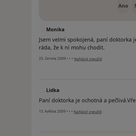
Ano
Monika
M
Jsem velmi spokojená, paní doktorka j
ráda, že k ní mohu chodit.
podle názoru uživatele Monika
25. června 2009
•
•
•
Nahlásit zneužití
Lidka
L
Paní doktorka je ochotná a pečlivá.Vře
podle názoru uživatele Lidka
15. května 2009
•
•
•
Nahlásit zneužití