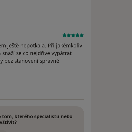
odstraněn
em ještě nepotkala. Při jakémkoliv
snaží se co nejdříve vypátrat
ky bez stanovení správné
tom, kterého specialistu nebo
vštívit?