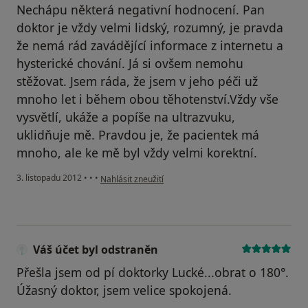
Nechápu některá negativní hodnocení. Pan
doktor je vždy velmi lidský, rozumný, je pravda
že nemá rád zavádějící informace z internetu a
hysterické chování. Já si ovšem nemohu
stěžovat. Jsem ráda, že jsem v jeho péči už
mnoho let i během obou těhotenství.Vždy vše
vysvětlí, ukáže a popíše na ultrazvuku,
uklidňuje mě. Pravdou je, že pacientek má
mnoho, ale ke mě byl vždy velmi korektní.
podle názoru uživatele Váš účet byl odstraněn
3. listopadu 2012
•
•
•
Nahlásit zneužití
Váš účet byl odstraněn
Přešla jsem od pí doktorky Lucké...obrat o 180°.
Úžasný doktor, jsem velice spokojená.