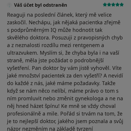
Váš účet byl odstraněn
Reaguji na poslední článek, který mě velice
zaskočil. Nechápu, jak nějaká pacientka zřejmě
s podprůměrným IQ může hodnotit tak
skvělého doktora. Posuzuji z pravopisných chyb
a z neznalosti rozdílu mezi rentgenem a
ultrazvukem. Myslím si, že chyba byla i na vaší
straně, měla jste požádat o podrobnější
vyšetření. Pan doktor by vám jistě vyhověl. Víte
jaké množství pacientek za den vyšetří? A nevidí
do každé z nás, jaké máme požadavky. Takže
když se nám něco nelíbí, máme právo o tom s
ním promluvit nebo změnit gynekologa a ne na
něj hned házet špínu! Ke mně se vždy choval
profesionálně a mile. Pořád si trvám na tom, že
je to nejlepší doktor, jakého jsem poznala a svůj
názor nezměním na základě tvrzení