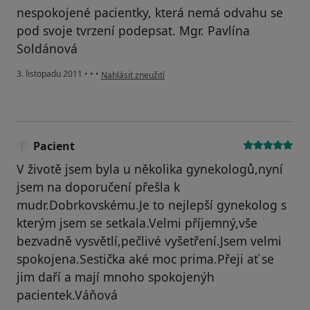
nespokojené pacientky, která nemá odvahu se
pod svoje tvrzení podepsat. Mgr. Pavlína
Soldánová
podle názoru uživatele Váš účet byl odstraněn
3. listopadu 2011
•
•
•
Nahlásit zneužití
Pacient
V životě jsem byla u několika gynekologů,nyní
jsem na doporučení přešla k
mudr.Dobrkovskému.Je to nejlepší gynekolog s
kterým jsem se setkala.Velmi příjemný,vše
bezvadně vysvětlí,pečlivé vyšetření.Jsem velmi
spokojena.Sestička aké moc prima.Přeji ať se
jim daří a mají mnoho spokojenýh
pacientek.Váňová