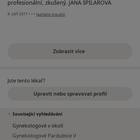
profesionální, zkušený. jANA šPILAROVÁ
podle názoru uživatele Pacient
9. září 2011
•
•
•
Nahlásit zneužití
Zobrazit více
výše uvedené názory
Jste tento lékař?
Upravit nebo spravovat profil
Související vyhledávání
Gynekologové v okolí
Gynekologové Pardubice V