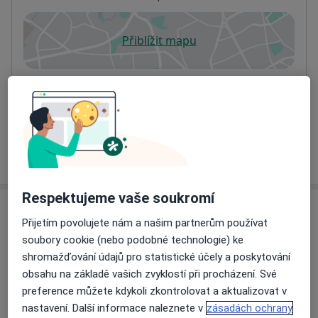
Přiblížit mapu
se otevře v nové záložce
Dostupnost
Na této adrese online kalendář není aktivní
Co mám v takové situaci udělat?
Více
o adrese
Respektujeme vaše soukromí
Názory
Přijetím povolujete nám a našim partnerům používat
soubory cookie (nebo podobné technologie) ke
Přidejte svůj názor
shromažďování údajů pro statistické účely a poskytování
obsahu na základě vašich zvyklostí při procházení. Své
preference můžete kdykoli zkontrolovat a aktualizovat v
nastavení. Další informace naleznete v
zásadách ochrany
109 názorů