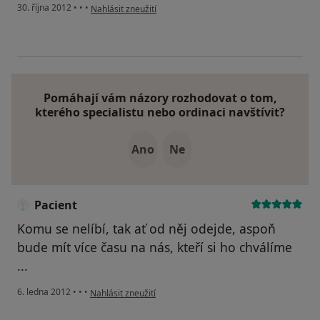
podle názoru uživatele Váš účet byl odstraněn
30. října 2012
•
•
•
Nahlásit zneužití
Pomáhají vám názory rozhodovat o tom,
kterého specialistu nebo ordinaci navštívit?
Ano
Ne
Pacient
Komu se nelíbí, tak ať od něj odejde, aspoň
bude mít více času na nás, kteří si ho chválíme
...
podle názoru uživatele Pacient
6. ledna 2012
•
•
•
Nahlásit zneužití