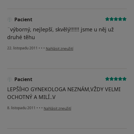
Pacient
¨výborný, nejlepší, skvělý!!!!!! jsme u něj už
druhé těhu
podle názoru uživatele Pacient
22. listopadu 2011
•
•
•
Nahlásit zneužití
Pacient
LEPŠÍHO GYNEKOLOGA NEZNÁM,VŽDY VELMI
OCHOTNÝ A MILÍ..V
podle názoru uživatele Pacient
8. listopadu 2011
•
•
•
Nahlásit zneužití