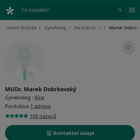
Hla
Co hledáte?
Hlavní Stránka
Gynekolog
Pardubice
Marek Dobrko
Změna města
MUDr.
Marek Dobrkovský
o specializacích
Gynekolog
·
Více
Pardubice
1 adresa
109 názorů
Kontaktní údaje