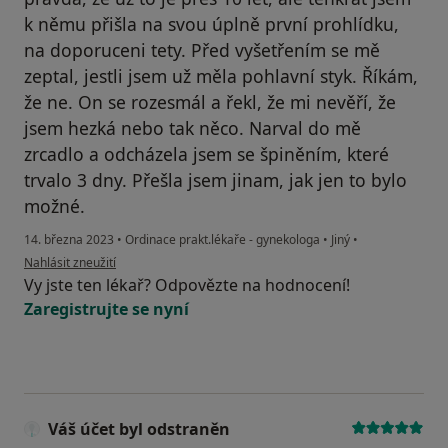
k němu přišla na svou úplně první prohlídku,
na doporuceni tety. Před vyšetřením se mě
zeptal, jestli jsem už měla pohlavní styk. Říkám,
že ne. On se rozesmál a řekl, že mi nevěří, že
jsem hezká nebo tak něco. Narval do mě
zrcadlo a odcházela jsem se špiněním, které
trvalo 3 dny. Přešla jsem jinam, jak jen to bylo
možné.
14. března 2023
•
Ordinace prakt.lékaře - gynekologa
•
Jiný
•
podle názoru uživatele Petra
Nahlásit zneužití
Vy jste ten lékař? Odpovězte na hodnocení!
Zaregistrujte se nyní
Váš účet byl odstraněn