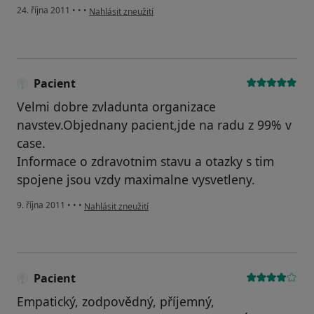
podle názoru uživatele Pacient
24. října 2011
•
•
•
Nahlásit zneužití
Pacient
Velmi dobre zvladunta organizace
navstev.Objednany pacient,jde na radu z 99% v
case.
Informace o zdravotnim stavu a otazky s tim
spojene jsou vzdy maximalne vysvetleny.
podle názoru uživatele Pacient
9. října 2011
•
•
•
Nahlásit zneužití
Pacient
Empatický, zodpovědný, příjemný,