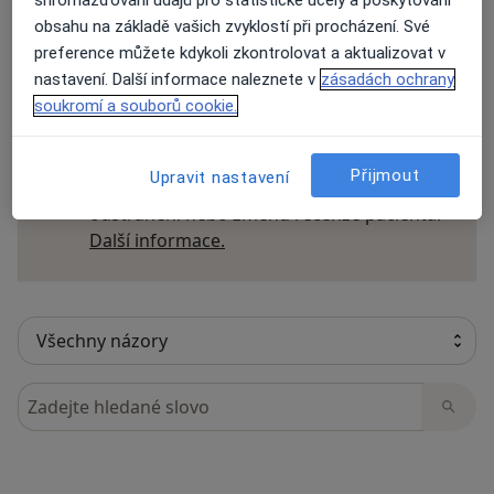
shromažďování údajů pro statistické účely a poskytování
obsahu na základě vašich zvyklostí při procházení. Své
preference můžete kdykoli zkontrolovat a aktualizovat v
nastavení. Další informace naleznete v
zásadách ochrany
33 názorů
soukromí a souborů cookie.
Recenze pacientů jsou pro nás důležité.
Přijmout
Upravit nastavení
Specialisté nemají možnost zaplatit za
odstranění nebo změnu recenze pacienta.
Další informace o názorech
Další informace.
Hledejte v názorech