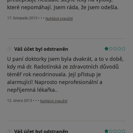
které nepomáhají. Jsem ráda, že jsem odešla.
podle názoru uživatele Váš účet byl odstraněn
17. listopadu 2013
•
•
•
Nahlásit zneužití
Váš účet byl odstraněn
U paní doktorky jsem byla dvakrát, a to v době,
kdy má dr. Radotínská ze zdravotních důvodů
téměř rok neodrinovala. Její přístup je
alarmující! Naprosto neprofesionální a
nepříjemná lékařka..
podle názoru uživatele Váš účet byl odstraněn
12. února 2013
•
•
•
Nahlásit zneužití
Váš účet byl odstraněn