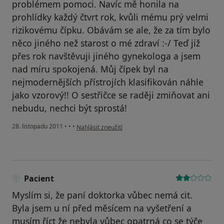
problémem pomoci. Navíc mě honila na
prohlídky každý čtvrt rok, kvůli mému prý velmi
rizikovému čípku. Obávám se ale, že za tím bylo
něco jiného než starost o mé zdraví :-/ Teď již
přes rok navštěvuji jiného gynekologa a jsem
nad míru spokojená. Můj čípek byl na
nejmodernějších přístrojích klasifikován náhle
jako vzorový!! O sestřičce se raději zmiňovat ani
nebudu, nechci být sprostá!
podle názoru uživatele Pacient
28. listopadu 2011
•
•
•
Nahlásit zneužití
Pacient
Myslím si, že paní doktorka vůbec nemá cit.
Byla jsem u ní před měsícem na vyšetření a
musím říct že nebyla vůbec opatrná co se týče