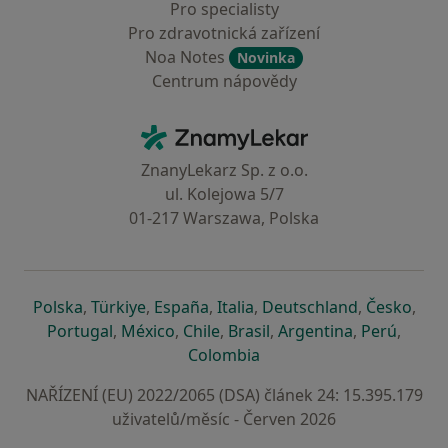
Pro specialisty
Pro zdravotnická zařízení
Noa Notes
Novinka
Centrum nápovědy
Kontakt
ZnamyLekar - Hlavní stránka
ZnanyLekarz Sp. z o.o.
ul. Kolejowa 5/7
01-217 Warszawa, Polska
se otevře v nové záložce
se otevře v nové záložce
se otevře v nové záložce
se otevře v nové záložce
se otevře v 
se o
Polska
,
Türkiye
,
España
,
Italia
,
Deutschland
,
Česko
,
se otevře v nové záložce
se otevře v nové záložce
se otevře v nové záložce
se otevře v nové záložc
se otevře v 
se ote
Portugal
,
México
,
Chile
,
Brasil
,
Argentina
,
Perú
,
se otevře v nové záložce
Colombia
NAŘÍZENÍ (EU) 2022/2065 (DSA) článek 24: 15.395.179
uživatelů/měsíc - Červen 2026