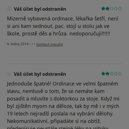
Váš účet byl odstraněn
Mizerně vybavená ordinace, lékařka šetří, není
si ani kam sednout, pac. stojí u stolu jak ve
škole, prostě děs a hrůza. nedoporučuji!!!!!!
podle názoru uživatele Váš účet byl odstraněn
9. ledna 2014
•
•
•
Nahlásit zneužití
Váš účet byl odstraněn
Jednoduše špatné! Ordinace ve velmi špatném
stavu, nemluvě o tom, že se nemáte kam
posadit a mluvíte s doktorkou za stoje. Když mi
byl zjištěn myom na děloze, tak by mě i v mých
19 letech nejradši poslala na vybrání dělohy.
Nekomunikativní, připadáte si na obtíž,
předepisuje neustále stejné léky na výtoky,