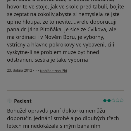
hovorite ve stoje, jak ve skole pred tabuli, bojite
se zeptat na cokoliv,abyste si nemyslela ze jste
uplne hloupa, ze to nevite....vrele doporucuji
pana dr. Jána Pitoňáka, je sice ze Cvikova, ale
ma ordinaci i v Novém Boru, je vyborny,
vstricny a hlavne pokrokovy ve vybaveni, cili
vyskytne-li se problem muze byt hned
odstranen, sestra je take vyborna
podle názoru uživatele Váš účet byl odstraněn
23. dubna 2012
•
•
•
Nahlásit zneužití
Pacient
Bohužel opravdu paní doktorku nemůžu
doporučit. Jednání strohé a po dlouhých třech
letech mi nedokázala s mým banálním