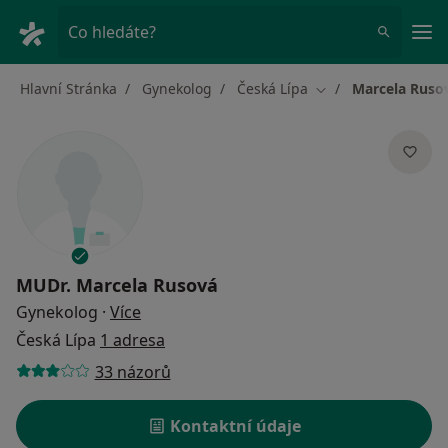
Hla
Co hledáte?
Hlavní Stránka
Gynekolog
Česká Lípa
Marcela Ruso
Změna města
MUDr.
Marcela Rusová
o specializacích
Gynekolog
·
Více
Česká Lípa
1 adresa
33 názorů
Kontaktní údaje