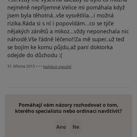
nejméně nepříjemné.Velice mi pomáhala když
jsem byla těhotná..vše vysvětlila...i možná
rizika.Ráda si s ní i popovídám...co se týče
nějakých zánětů a mikoz...vždy neponechala nic
náhodě.Vše řádně léčeno!!Za mě super..už teď
se bojím ke komu půjdu,až paní doktorka
odejde do důchodu :(
podle názoru uživatele Váš účet byl odstraněn
31. března 2015
•
•
•
Nahlásit zneužití
Pomáhají vám názory rozhodovat o tom,
kterého specialistu nebo ordinaci navštívit?
Ano
Ne