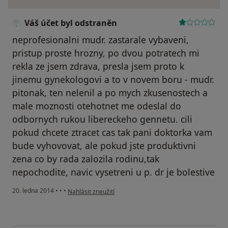
Váš účet byl odstraněn
neprofesionalni mudr. zastarale vybaveni,
pristup proste hrozny, po dvou potratech mi
rekla ze jsem zdrava, presla jsem proto k
jinemu gynekologovi a to v novem boru - mudr.
pitonak, ten nelenil a po mych zkusenostech a
male moznosti otehotnet me odeslal do
odbornych rukou libereckeho gennetu. cili
pokud chcete ztracet cas tak pani doktorka vam
bude vyhovovat, ale pokud jste produktivni
zena co by rada zalozila rodinu,tak
nepochodite, navic vysetreni u p. dr je bolestive
podle názoru uživatele Váš účet byl odstraněn
20. ledna 2014
•
•
•
Nahlásit zneužití