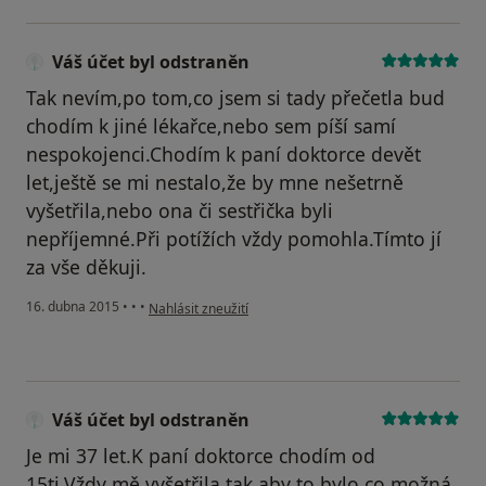
Váš účet byl odstraněn
Tak nevím,po tom,co jsem si tady přečetla bud
chodím k jiné lékařce,nebo sem píší samí
nespokojenci.Chodím k paní doktorce devět
let,ještě se mi nestalo,že by mne nešetrně
vyšetřila,nebo ona či sestřička byli
nepříjemné.Při potížích vždy pomohla.Tímto jí
za vše děkuji.
podle názoru uživatele Váš účet byl odstraněn
16. dubna 2015
•
•
•
Nahlásit zneužití
Váš účet byl odstraněn
Je mi 37 let.K paní doktorce chodím od
15ti.Vždy mě vyšetřila tak,aby to bylo co možná