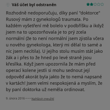
Váš účet byl odstraněn
Rozhodně nedoporučuju, díky paní "doktorce"
Rusový mám z gynekologů traumata. Po
každém vyšetření mě bolelo v podbříšku a ikdyž
jsem na to upozorňovala je to prý zcela
normální (že to není normální jsem zjistila včera
u nového gynekologa, který mi dělal to samé a
nic jsem necítila). U jejího stolu musím stát jako
žák a i přes to že hned po levé straně jsou
křesílka. Když jsem upozornila že mám před
operací kolene jestli si mohu sednout její
odpověď akorát byla jakto že to nemá napsané
v kartách! Jsem velmi nespokojená a myslím, že
by paní doktorka už neměla ordinovat.
podle názoru uživatele Váš účet byl odstraněn
9. února 2016
•
•
•
Nahlásit zneužití