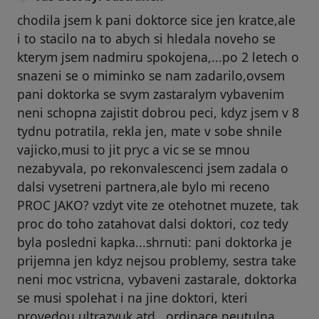
chodila jsem k pani doktorce sice jen kratce,ale
i to stacilo na to abych si hledala noveho se
kterym jsem nadmiru spokojena,...po 2 letech o
snazeni se o miminko se nam zadarilo,ovsem
pani doktorka se svym zastaralym vybavenim
neni schopna zajistit dobrou peci, kdyz jsem v 8
tydnu potratila, rekla jen, mate v sobe shnile
vajicko,musi to jit pryc a vic se se mnou
nezabyvala, po rekonvalescenci jsem zadala o
dalsi vysetreni partnera,ale bylo mi receno
PROC JAKO? vzdyt vite ze otehotnet muzete, tak
proc do toho zatahovat dalsi doktori, coz tedy
byla posledni kapka...shrnuti: pani doktorka je
prijemna jen kdyz nejsou problemy, sestra take
neni moc vstricna, vybaveni zastarale, doktorka
se musi spolehat i na jine doktori, kteri
provedou ultrazvuk atd., ordinace neutulna,