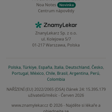
Noa Notes
Novinka
Centrum nápovědy
Kontakt
ZnamyLekar - Hlavní stránka
ZnanyLekarz Sp. z o.o.
ul. Kolejowa 5/7
01-217 Warszawa, Polska
se otevře v nové záložce
se otevře v nové záložce
se otevře v nové záložce
se otevře v nové záložce
se otevře v 
se o
Polska
,
Türkiye
,
España
,
Italia
,
Deutschland
,
Česko
,
se otevře v nové záložce
se otevře v nové záložce
se otevře v nové záložce
se otevře v nové záložc
se otevře v 
se ote
Portugal
,
México
,
Chile
,
Brasil
,
Argentina
,
Perú
,
se otevře v nové záložce
Colombia
NAŘÍZENÍ (EU) 2022/2065 (DSA) článek 24: 15.395.179
uživatelů/měsíc - Červen 2026
www.znamylekar.cz © 2026 - Najděte si lékaře a
objednejte se