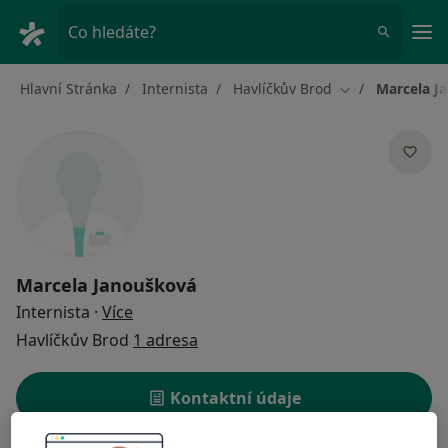
Hla
Co hledáte?
Hlavní Stránka
Internista
Havlíčkův Brod
Marcela J
Změna města
Marcela Janoušková
o specializacích
Internista
·
Více
Havlíčkův Brod
1 adresa
Kontaktní údaje