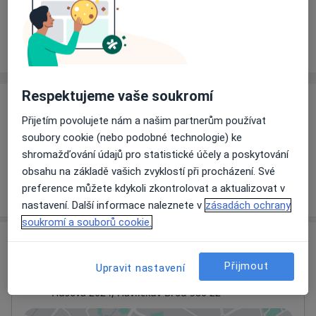
Rezervovat termín
Ceník
Adresy
Názory pacientů
Respektujeme vaše soukromí
Ceník
Přijetím povolujete nám a našim partnerům používat
Informace o službách a cenách nejsou k dispozici
soubory cookie (nebo podobné technologie) ke
Tento specialista ještě nepřidával žádné informace o
shromažďování údajů pro statistické účely a poskytování
svých službách.
obsahu na základě vašich zvyklostí při procházení. Své
preference můžete kdykoli zkontrolovat a aktualizovat v
nastavení. Další informace naleznete v
zásadách ochrany
soukromí a souborů cookie.
Adresa
Přijmout
Upravit nastavení
Nemocnice Havlíčkův Brod
Husova 2624,
Havlíčkův Brod
580 22