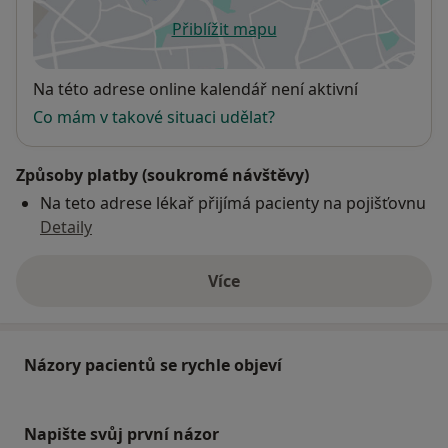
Přiblížit mapu
se otevře v nové záložce
Dostupnost
Na této adrese online kalendář není aktivní
Co mám v takové situaci udělat?
Způsoby platby (soukromé návštěvy)
Na teto adrese lékař přijímá pacienty na pojišťovnu
Detaily
Více
o adrese
Názory pacientů se rychle objeví
Napište svůj první názor