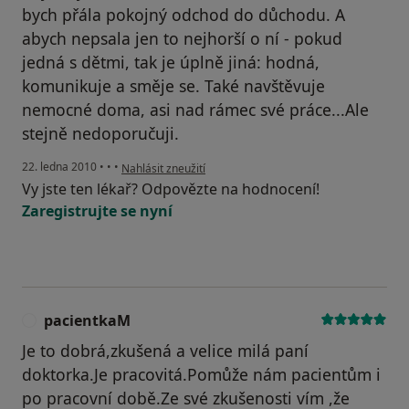
bych přála pokojný odchod do důchodu. A
abych nepsala jen to nejhorší o ní - pokud
jedná s dětmi, tak je úplně jiná: hodná,
komunikuje a směje se. Také navštěvuje
nemocné doma, asi nad rámec své práce...Ale
stejně nedoporučuji.
podle názoru uživatele Pacient
22. ledna 2010
•
•
•
Nahlásit zneužití
Vy jste ten lékař? Odpovězte na hodnocení!
Zaregistrujte se nyní
pacientkaM
P
Je to dobrá,zkušená a velice milá paní
doktorka.Je pracovitá.Pomůže nám pacientům i
po pracovní době.Ze své zkušenosti vím ,že