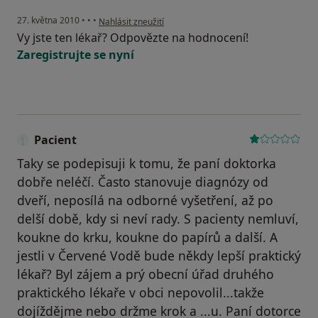
podle názoru uživatele Pacient
27. května 2010
•
•
•
Nahlásit zneužití
Vy jste ten lékař? Odpovězte na hodnocení!
Zaregistrujte se nyní
Pacient
Taky se podepisuji k tomu, že paní doktorka
dobře neléčí. Často stanovuje diagnózy od
dveří, neposílá na odborné vyšetření, až po
delší době, kdy si neví rady. S pacienty nemluví,
koukne do krku, koukne do papírů a další. A
jestli v Červené Vodě bude někdy lepší praktický
lékař? Byl zájem a prý obecní úřad druhého
praktického lékaře v obci nepovolil...takže
dojíždějme nebo držme krok a ...u. Paní dotorce