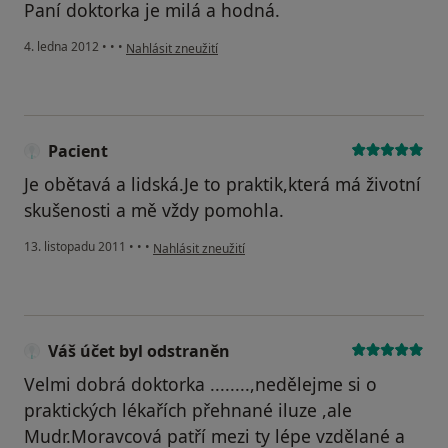
Paní doktorka je milá a hodná.
podle názoru uživatele Váš účet byl odstraněn
4. ledna 2012
•
•
•
Nahlásit zneužití
Pacient
Je obětavá a lidská.Je to praktik,která má životní
skušenosti a mě vždy pomohla.
podle názoru uživatele Pacient
13. listopadu 2011
•
•
•
Nahlásit zneužití
Váš účet byl odstraněn
Velmi dobrá doktorka ........,nedělejme si o
praktických lékařích přehnané iluze ,ale
Mudr.Moravcová patří mezi ty lépe vzdělané a