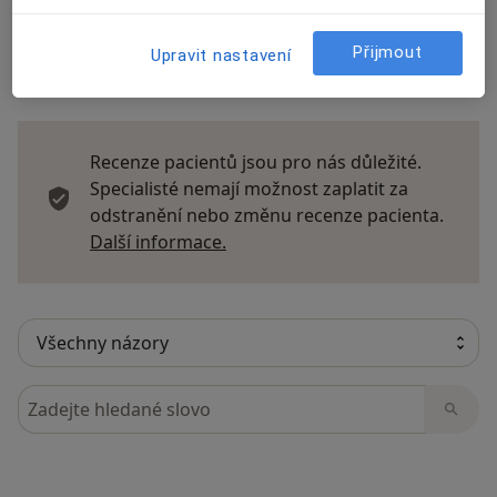
Přijmout
Upravit nastavení
11 názorů
Recenze pacientů jsou pro nás důležité.
Specialisté nemají možnost zaplatit za
odstranění nebo změnu recenze pacienta.
Další informace o názorech
Další informace.
Hledejte v názorech