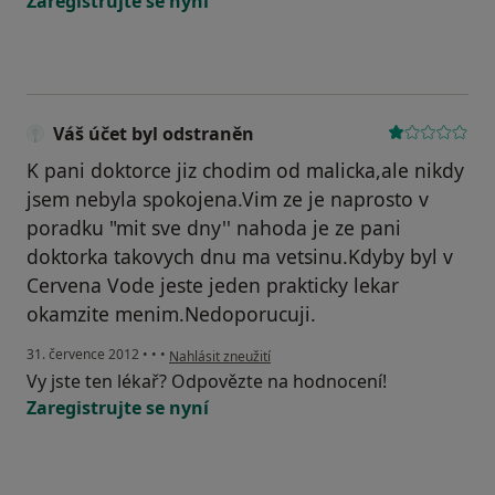
Zaregistrujte se nyní
Váš účet byl odstraněn
K pani doktorce jiz chodim od malicka,ale nikdy
jsem nebyla spokojena.Vim ze je naprosto v
poradku "mit sve dny'' nahoda je ze pani
doktorka takovych dnu ma vetsinu.Kdyby byl v
Cervena Vode jeste jeden prakticky lekar
okamzite menim.Nedoporucuji.
podle názoru uživatele Váš účet byl odstraněn
31. července 2012
•
•
•
Nahlásit zneužití
Vy jste ten lékař? Odpovězte na hodnocení!
Zaregistrujte se nyní