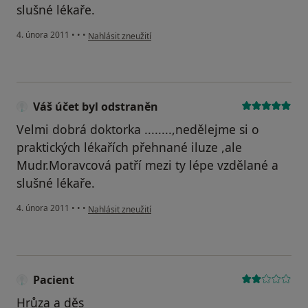
slušné lékaře.
podle názoru uživatele Váš účet byl odstraněn
4. února 2011
•
•
•
Nahlásit zneužití
Váš účet byl odstraněn
Velmi dobrá doktorka ........,nedělejme si o
praktických lékařích přehnané iluze ,ale
Mudr.Moravcová patří mezi ty lépe vzdělané a
slušné lékaře.
podle názoru uživatele Váš účet byl odstraněn
4. února 2011
•
•
•
Nahlásit zneužití
Pacient
Hrůza a děs