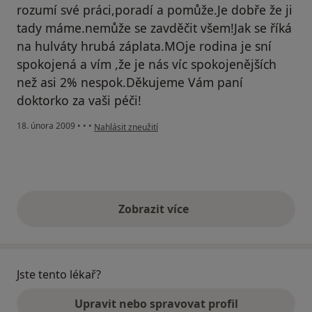
rozumí své práci,poradí a pomůže.Je dobře že ji
tady máme.nemůže se zavděčit všem!Jak se říká
na hulváty hrubá záplata.MOje rodina je sní
spokojená a vím ,že je nás víc spokojenějších
než asi 2% nespok.Děkujeme Vám paní
doktorko za vaši péči!
podle názoru uživatele pacientkaM
18. února 2009
•
•
•
Nahlásit zneužití
Zobrazit více
výše uvedené názory
Jste tento lékař?
Upravit nebo spravovat profil