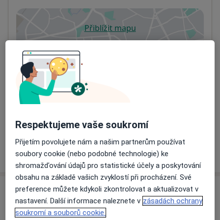
Přiblížit mapu
se otevře v nové záložce
Dostupnost
Na této adrese online kalendář není aktivní
Co mám v takové situaci udělat?
Způsoby platby (soukromé návštěvy)
Na teto adrese lékař přijímá pacienty na pojišťovnu
Respektujeme vaše soukromí
Detaily
Přijetím povolujete nám a našim partnerům používat
Více
soubory cookie (nebo podobné technologie) ke
o adrese
shromažďování údajů pro statistické účely a poskytování
obsahu na základě vašich zvyklostí při procházení. Své
preference můžete kdykoli zkontrolovat a aktualizovat v
Názory
nastavení. Další informace naleznete v
zásadách ochrany
soukromí a souborů cookie.
Přidejte svůj názor