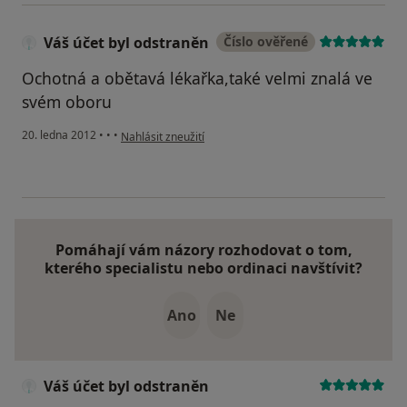
Váš účet byl odstraněn
Číslo ověřené
Ochotná a obětavá lékařka,také velmi znalá ve
svém oboru
podle názoru uživatele Váš účet byl odstraněn
20. ledna 2012
•
•
•
Nahlásit zneužití
Pomáhají vám názory rozhodovat o tom,
kterého specialistu nebo ordinaci navštívit?
Ano
Ne
Váš účet byl odstraněn