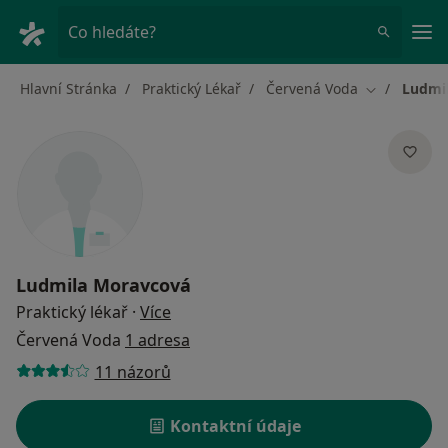
Hla
Co hledáte?
Hlavní Stránka
Praktický Lékař
Červená Voda
Ludmi
Změna měst
Ludmila Moravcová
o specializacích
Praktický lékař
·
Více
Červená Voda
1 adresa
11 názorů
Kontaktní údaje