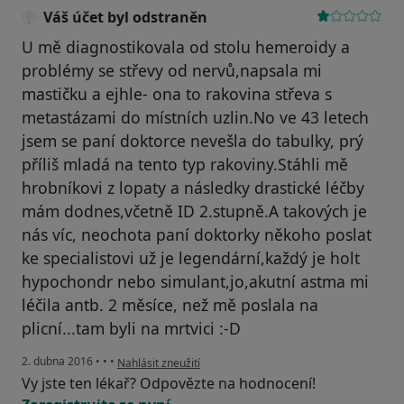
Váš účet byl odstraněn
U mě diagnostikovala od stolu hemeroidy a
problémy se střevy od nervů,napsala mi
mastičku a ejhle- ona to rakovina střeva s
metastázami do místních uzlin.No ve 43 letech
jsem se paní doktorce nevešla do tabulky, prý
příliš mladá na tento typ rakoviny.Stáhli mě
hrobníkovi z lopaty a následky drastické léčby
mám dodnes,včetně ID 2.stupně.A takových je
nás víc, neochota paní doktorky někoho poslat
ke specialistovi už je legendární,každý je holt
hypochondr nebo simulant,jo,akutní astma mi
léčila antb. 2 měsíce, než mě poslala na
plicní...tam byli na mrtvici :-D
podle názoru uživatele Váš účet byl odstraněn
2. dubna 2016
•
•
•
Nahlásit zneužití
Vy jste ten lékař? Odpovězte na hodnocení!