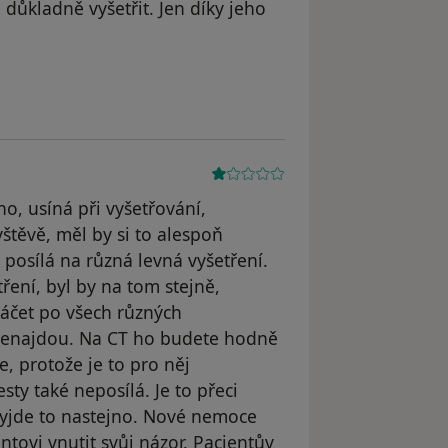
důkladně vyšetřit. Jen díky jeho
no, usíná při vyšetřování,
vštěvě, měl by si to alespoň
posílá na různá levná vyšetření.
ření, byl by na tom stejně,
áčet po všech různých
c nenajdou. Na CT ho budete hodně
 protože je to pro něj
ty také neposílá. Je to přeci
vyjde to nastejno. Nové nemoce
ntovi vnutit svůj názor. Pacientův