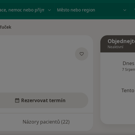
ace, nemoc nebo příjmení
Město nebo region
Tuček
ta
Objednejt
Neaktivní
izacích
Dnes
7 Srpen
Tento 
Rezervovat termín
Názory pacientů (22)