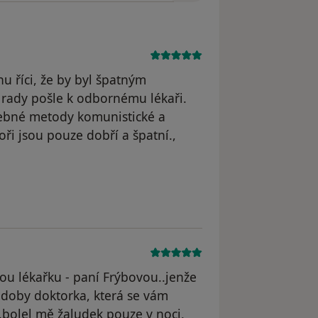
 říci, že by byl špatným
 rady pošle k odbornému lékaři.
čebné metody komunistické a
ři jsou pouze dobří a špatní.,
odstraněn
ou lékařku - paní Frýbovou..jenže
 rádoby doktorka, která se vám
..bolel mě žaludek pouze v noci,