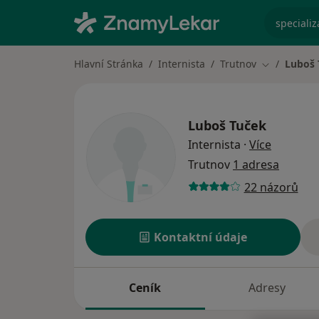
specializ
Hlavní Stránka
Internista
Trutnov
Luboš 
Změna měs
Luboš Tuček
o special
Internista
·
Více
Trutnov
1 adresa
22 názorů
Kontaktní údaje
Ceník
Adresy