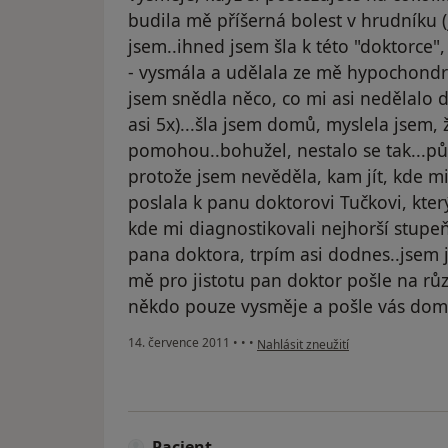
budila mě příšerná bolest v hrudníku (
jsem..ihned jsem šla k této "doktorce",
- vysmála a udělala ze mě hypochondra
jsem snědla něco, co mi asi nedělalo d
asi 5x)...šla jsem domů, myslela jsem, 
pomohou..bohužel, nestalo se tak...půl
protože jsem nevěděla, kam jít, kde
poslala k panu doktorovi Tučkovi, kter
kde mi diagnostikovali nejhorší stupeň
pana doktora, trpím asi dodnes..jsem j
mě pro jistotu pan doktor pošle na rů
někdo pouze vysměje a pošle vás domů
podle názoru uživatele Váš účet b
14. července 2011
•
•
•
Nahlásit zneužití
Pacient