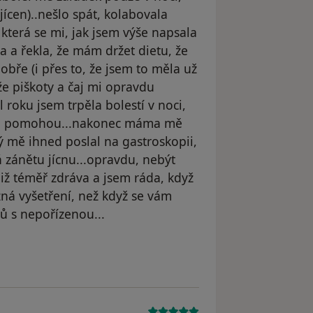
jícen)..nešlo spát, kolabovala
 která se mi, jak jsem výše napsala
 a řekla, že mám držet dietu, že
obře (i přes to, že jsem to měla už
že piškoty a čaj mi opravdu
 roku jsem trpěla bolestí v noci,
 mi pomohou...nakonec máma mě
ý mě ihned poslal na gastroskopii,
 zánětu jícnu...opravdu, nebýt
iž téměř zdráva a jsem ráda, když
zná vyšetření, než když se vám
 s nepořízenou...
yl odstraněn