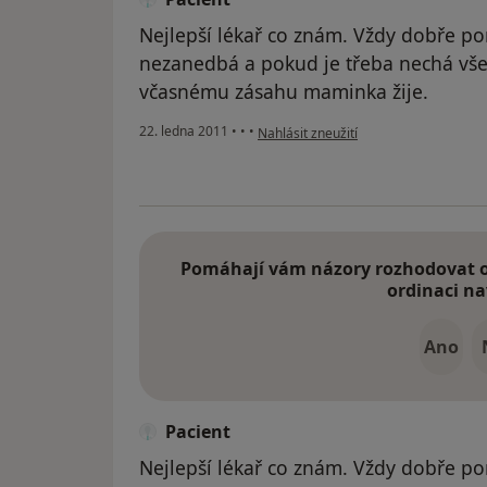
Nejlepší lékař co znám. Vždy dobře po
nezanedbá a pokud je třeba nechá vše 
včasnému zásahu maminka žije.
podle názoru uživatele Pacient
22. ledna 2011
•
•
•
Nahlásit zneužití
Pomáhají vám názory rozhodovat o 
ordinaci na
Ano
Pacient
Nejlepší lékař co znám. Vždy dobře po