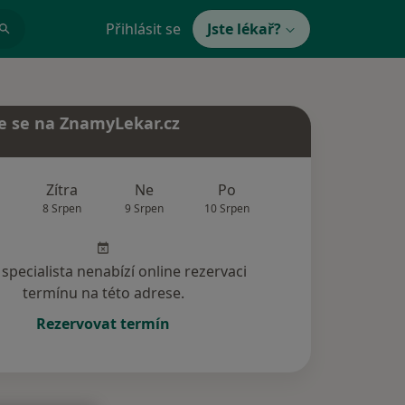
Přihlásit se
Jste lékař?
e se na ZnamyLekar.cz
Zítra
Ne
Po
Út
St
8 Srpen
9 Srpen
10 Srpen
11 Srpen
12 Srp
specialista nenabízí online rezervaci
termínu na této adrese.
Rezervovat termín