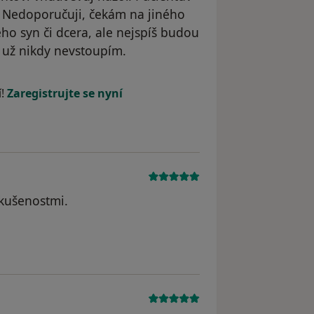
! Nedoporučuji, čekám na jiného
eho syn či dcera, ale nejspíš budou
 už nikdy nevstoupím.
traněn
í!
Zaregistrujte se nyní
 zkušenostmi.