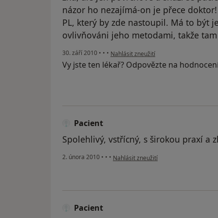
názor ho nezajímá-on je přece doktor
PL, který by zde nastoupil. Má to být j
ovlivňováni jeho metodami, takže tam
podle názoru uživatele Váš účet byl ods
30. září 2010
•
•
•
Nahlásit zneužití
Vy jste ten lékař? Odpovězte na hodnocen
Pacient
Spolehlivý, vstřícný, s širokou praxí a
podle názoru uživatele Pacient
2. února 2010
•
•
•
Nahlásit zneužití
Pacient