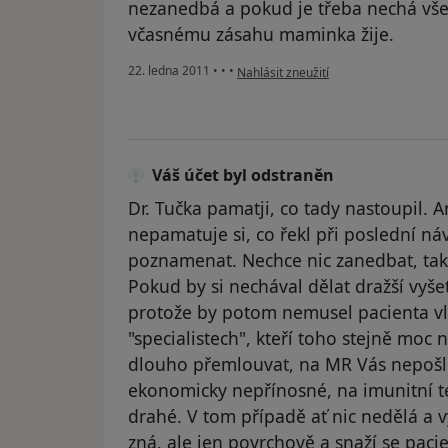
nezanedbá a pokud je třeba nechá vše 
včasnému zásahu maminka žije.
podle názoru uživatele Pacient
22. ledna 2011
•
•
•
Nahlásit zneužití
Váš účet byl odstraněn
Dr. Tučka pamatji, co tady nastoupil. A
nepamatuje si, co řekl při poslední ná
poznamenat. Nechce nic zanedbat, tak 
Pokud by si nechával dělat dražší vyšet
protože by potom nemusel pacienta vl
"specialistech", kteří toho stejně mo
dlouho přemlouvat, na MR Vás nepošle,
ekonomicky nepřínosné, na imunitní tes
drahé. V tom případě ať nic nedělá a 
zná, ale jen povrchově a snaží se pacie