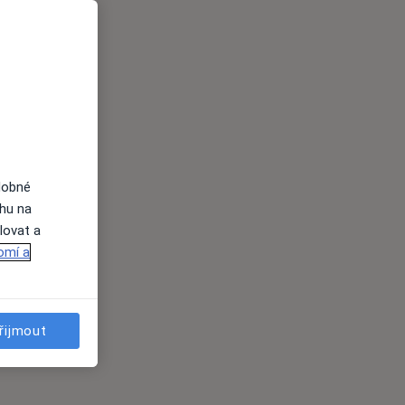
dobné
ahu na
lovat a
omí a
řijmout