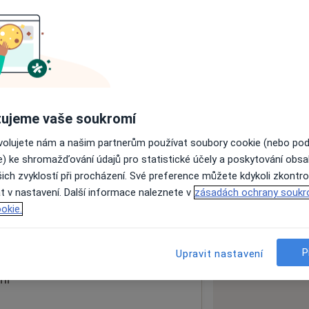
ách nejsou k dispozici
ádné informace o svých službách.
ujeme vaše soukromí
ovolujete nám a našim partnerům používat soubory cookie (nebo po
e) ke shromažďování údajů pro statistické účely a poskytování obs
ich zvyklostí při procházení. Své preference můžete kdykoli zkontro
t v nastavení. Další informace naleznete v
zásadách ochrany soukr
okie.
 mapu
 otevře v nové záložce
P
Upravit nastavení
ní