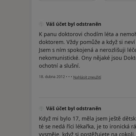
Váš účet byl odstraněn
K panu doktorovi chodím léta a nemohu
doktorem. Vždy pomůže a když si neví
Jsem s ním spokojená a nerozlišuji lé
nekomunistické. Ony nějaké jsou Dokto
ochotní a slušní.
podle názoru uživatele Váš účet byl 
18. dubna 2012
•
•
•
Nahlásit zneužití
Váš účet byl odstraněn
Když mi bylo 17, měla jsem ještě dětsk
té se nedá říci lékařka, je to ironická
vysměje, když si postěžujete na cokoli