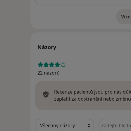
Více
o 
Názory
22 názorů
Recenze pacientů jsou pro nás důle
zaplatit za odstranění nebo změnu
Hledejte v ná