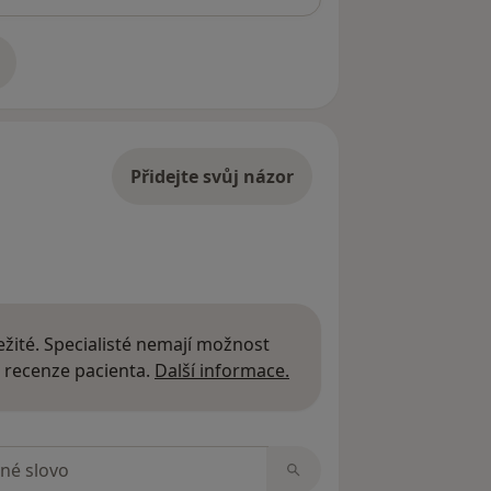
adrese
Přidejte svůj názor
žité. Specialisté nemají možnost
Další informace o názor
 recenze pacienta.
Další informace.
zorech