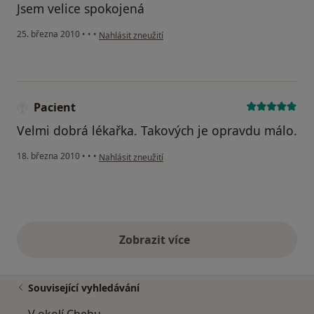
Jsem velice spokojená
podle názoru uživatele Pacient
25. března 2010
•
•
•
Nahlásit zneužití
Pacient
Velmi dobrá lékařka. Takových je opravdu málo.
podle názoru uživatele Pacient
18. března 2010
•
•
•
Nahlásit zneužití
Zobrazit více
výše uvedené názory
Související vyhledávání
V okolí Chebu