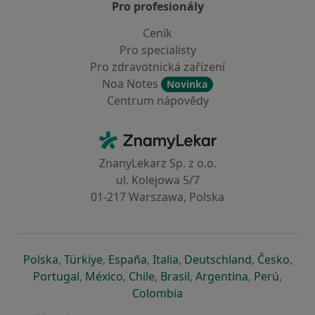
Pro profesionály
Ceník
Pro specialisty
Pro zdravotnická zařízení
Noa Notes
Novinka
Centrum nápovědy
Kontakt
ZnamyLekar - Hlavní stránka
ZnanyLekarz Sp. z o.o.
ul. Kolejowa 5/7
01-217 Warszawa, Polska
se otevře v nové záložce
se otevře v nové záložce
se otevře v nové záložce
se otevře v nové záložce
se otevře v 
se o
Polska
,
Türkiye
,
España
,
Italia
,
Deutschland
,
Česko
,
se otevře v nové záložce
se otevře v nové záložce
se otevře v nové záložce
se otevře v nové záložc
se otevře v 
se ote
Portugal
,
México
,
Chile
,
Brasil
,
Argentina
,
Perú
,
se otevře v nové záložce
Colombia