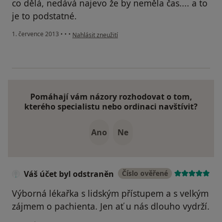
co dělá, nedává najevo že by neměla čas.... a to
je to podstatné.
podle názoru uživatele Váš účet byl odstraněn
1. července 2013
•
•
•
Nahlásit zneužití
Pomáhají vám názory rozhodovat o tom,
kterého specialistu nebo ordinaci navštívit?
Ano
Ne
Váš účet byl odstraněn
Číslo ověřené
Výborná lékařka s lidským přístupem a s velkým
zájmem o pachienta. Jen ať u nás dlouho vydrží.