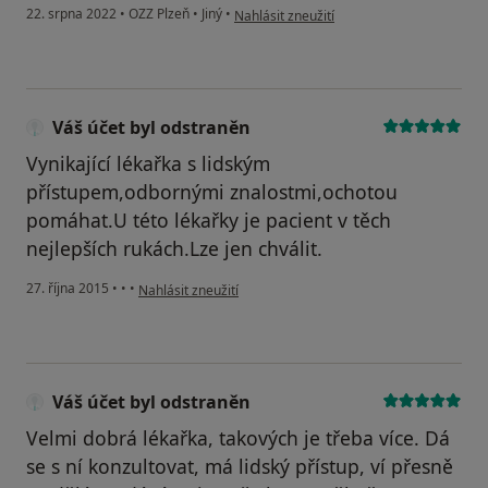
podle názoru uživatele PM
22. srpna 2022
•
OZZ Plzeň
•
Jiný
•
Nahlásit zneužití
Váš účet byl odstraněn
Vynikající lékařka s lidským
přístupem,odbornými znalostmi,ochotou
pomáhat.U této lékařky je pacient v těch
nejlepších rukách.Lze jen chválit.
podle názoru uživatele Váš účet byl odstraněn
27. října 2015
•
•
•
Nahlásit zneužití
Váš účet byl odstraněn
Velmi dobrá lékařka, takových je třeba více. Dá
se s ní konzultovat, má lidský přístup, ví přesně