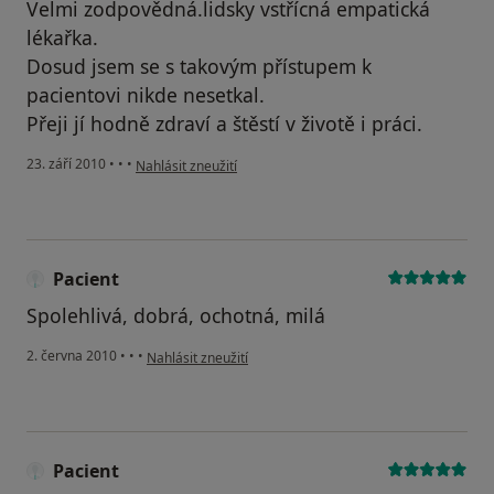
Velmi zodpovědná.lidsky vstřícná empatická
lékařka.
Dosud jsem se s takovým přístupem k
pacientovi nikde nesetkal.
Přeji jí hodně zdraví a štěstí v životě i práci.
podle názoru uživatele Pacient
23. září 2010
•
•
•
Nahlásit zneužití
Pacient
Spolehlivá, dobrá, ochotná, milá
podle názoru uživatele Pacient
2. června 2010
•
•
•
Nahlásit zneužití
Pacient