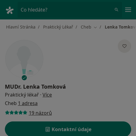
Hla
Co hledáte?
Hlavní Stránka
Praktický Lékař
Cheb
Lenka Tomkov
Změna města
MUDr.
Lenka Tomková
o specializacích
Praktický lékař
·
Více
Cheb
1 adresa
19 názorů
Kontaktní údaje