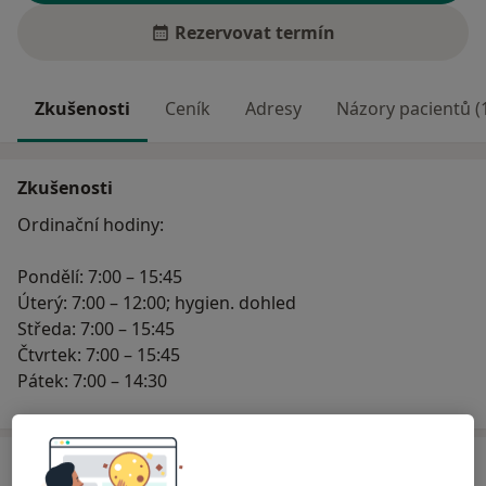
Rezervovat termín
Zkušenosti
Ceník
Adresy
Názory pacientů (
Zkušenosti
Ordinační hodiny:
Pondělí: 7:00 – 15:45
Úterý: 7:00 – 12:00; hygien. dohled
Středa: 7:00 – 15:45
Čtvrtek: 7:00 – 15:45
Pátek: 7:00 – 14:30
Ceník