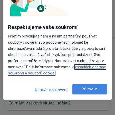
Informace o službách a cenách nejsou k dispozici
Tento specialista ještě nepřidával žádné informace o
svých službách.
Respektujeme vaše soukromí
Přijetím povolujete nám a našim partnerům používat
soubory cookie (nebo podobné technologie) ke
Adresa
shromažďování údajů pro statistické účely a poskytování
obsahu na základě vašich zvyklostí při procházení. Své
OZZ Plzeň
preference můžete kdykoli zkontrolovat a aktualizovat v
Valdštejnova 20,
Cheb
350 02
nastavení. Další informace naleznete v
zásadách ochrany
soukromí a souborů cookie.
Přiblížit mapu
se otevře v nové záložce
Přijmout
Upravit nastavení
Dostupnost
Na této adrese online kalendář není aktivní
Co mám v takové situaci udělat?