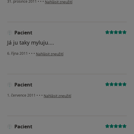
podle názoru uživatele Váš účet byl odstraněn
31. prosince 2011
•
•
•
Nahlásit zneužití
Pacient
Já ju taky myluju....
podle názoru uživatele Pacient
6. října 2011
•
•
•
Nahlásit zneužití
Pacient
podle názoru uživatele Pacient
1. července 2011
•
•
•
Nahlásit zneužití
Pacient