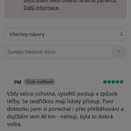
odstranění nebo změnu recenze pacienta.
Další informace o názorech
Další informace.
Hledejte v názorech
PM
Číslo ověřené
P
Vždy velice ochotná, vysvětlí postup a způsob
léčby. Se sestřičkou mají lidský přístup. Paní
doktorku jsem si ponechal i přes přeštěhování a
dojíždím sem 40 km - nelituji, byla to dobrá
volba.