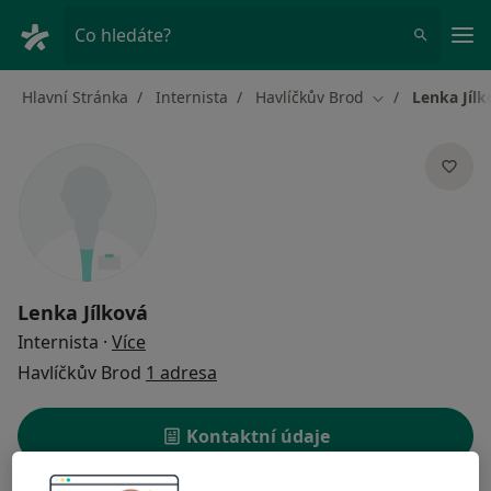
Hla
Co hledáte?
Hlavní Stránka
Internista
Havlíčkův Brod
Lenka Jílk
Změna města
Lenka Jílková
o specializacích
Internista
·
Více
Havlíčkův Brod
1 adresa
Kontaktní údaje