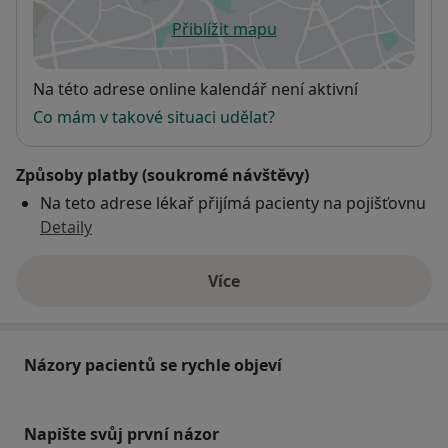
Přiblížit mapu
se otevře v nové záložce
Dostupnost
Na této adrese online kalendář není aktivní
Co mám v takové situaci udělat?
Způsoby platby (soukromé návštěvy)
Na teto adrese lékař přijímá pacienty na pojišťovnu
Detaily
Více
o adrese
Názory pacientů se rychle objeví
Napište svůj první názor