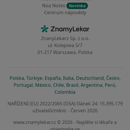
Noa Notes
Novinka
Centrum nápovědy
Kontakt
ZnamyLekar - Hlavní stránka
ZnanyLekarz Sp. z o.o.
ul. Kolejowa 5/7
01-217 Warszawa, Polska
se otevře v nové záložce
se otevře v nové záložce
se otevře v nové záložce
se otevře v nové záložce
se otevře v 
se o
Polska
,
Türkiye
,
España
,
Italia
,
Deutschland
,
Česko
,
se otevře v nové záložce
se otevře v nové záložce
se otevře v nové záložce
se otevře v nové záložc
se otevře v 
se ote
Portugal
,
México
,
Chile
,
Brasil
,
Argentina
,
Perú
,
se otevře v nové záložce
Colombia
NAŘÍZENÍ (EU) 2022/2065 (DSA) článek 24: 15.395.179
uživatelů/měsíc - Červen 2026
www.znamylekar.cz © 2026 - Najděte si lékaře a
objednejte se