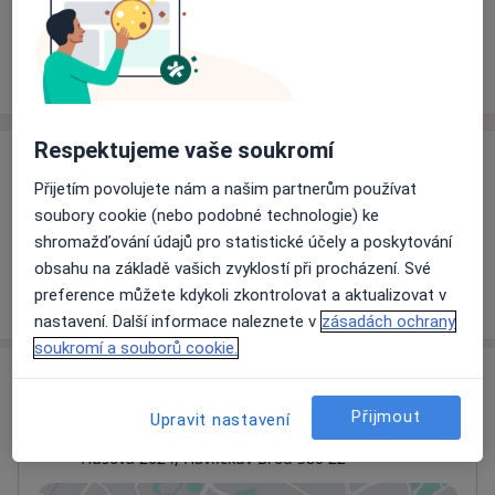
Rezervovat termín
Ceník
Adresy
Názory pacientů
Respektujeme vaše soukromí
Ceník
Přijetím povolujete nám a našim partnerům používat
Informace o službách a cenách nejsou k dispozici
soubory cookie (nebo podobné technologie) ke
Tento specialista ještě nepřidával žádné informace o
shromažďování údajů pro statistické účely a poskytování
svých službách.
obsahu na základě vašich zvyklostí při procházení. Své
preference můžete kdykoli zkontrolovat a aktualizovat v
nastavení. Další informace naleznete v
zásadách ochrany
soukromí a souborů cookie.
Adresa
Přijmout
Upravit nastavení
Nemocnice Havlíčkův Brod
Husova 2624,
Havlíčkův Brod
580 22