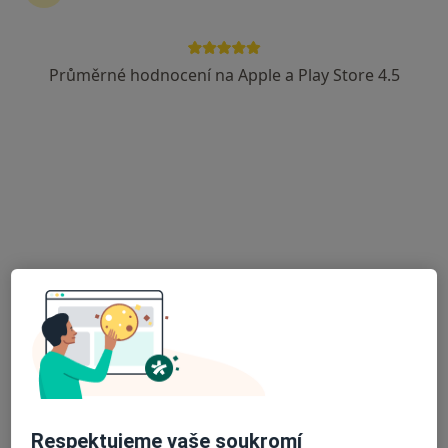
Rezervovat termín
Průměrné hodnocení na Apple a Play Store 4.5
Ceník
Adresy
Názory pacientů (5)
Ceník
Informace o službách a cenách nejsou k dispozici
Tento specialista ještě nepřidával žádné informace o
svých službách.
Adresa
Diagnostické centrum
Respektujeme vaše soukromí
Sokolská tř. 49,
Ostrava
702 00