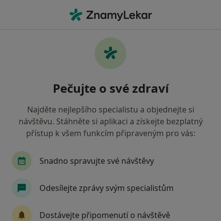
Hla
Co hledáte?
Hlavní Stránka
Neurolog
Ostrava
Karla Šimíčková
Změna města
Pečujte o své zdraví
Najděte nejlepšího specialistu a objednejte si
návštěvu. Stáhněte si aplikaci a získejte bezplatný
přístup k všem funkcím připraveným pro vás:
MUDr.
Karla Šimíčková
o specializacích
Neurolog
·
Více
Snadno spravujte své návštěvy
Ostrava
1 adresa
5 názorů
Odesílejte zprávy svým specialistům
Kontaktní údaje
Dostávejte připomenutí o návštěvě