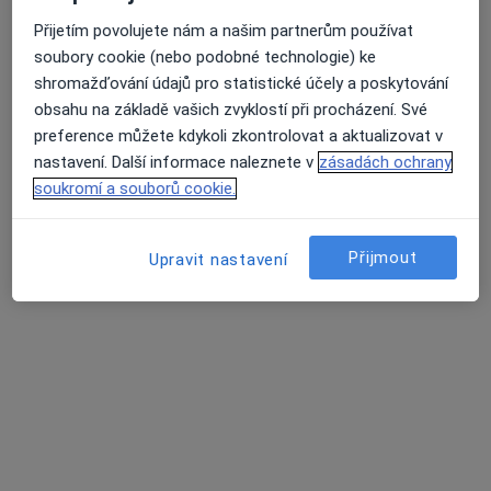
Přijetím povolujete nám a našim partnerům používat
soubory cookie (nebo podobné technologie) ke
Přiblížit mapu
se otevře v nové záložce
shromažďování údajů pro statistické účely a poskytování
obsahu na základě vašich zvyklostí při procházení. Své
Dostupnost
Na této adrese online kalendář není aktivní
preference můžete kdykoli zkontrolovat a aktualizovat v
Co mám v takové situaci udělat?
nastavení. Další informace naleznete v
zásadách ochrany
soukromí a souborů cookie.
Způsoby platby (soukromé návštěvy)
Na teto adrese lékař přijímá pacienty na pojišťovnu
Přijmout
Upravit nastavení
Detaily
Více
o adrese
Názory
Přidejte svůj názor