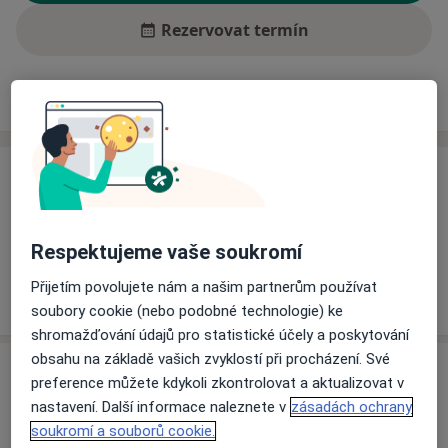
Rezervovat termín
Ceník
Adresy
Názory pacientů (2)
Ceník
Informace o službách a cenách nejsou k dispozici
Tento specialista ještě nepřidával žádné informace o
Respektujeme vaše soukromí
svých službách.
Přijetím povolujete nám a našim partnerům používat
soubory cookie (nebo podobné technologie) ke
shromažďování údajů pro statistické účely a poskytování
obsahu na základě vašich zvyklostí při procházení. Své
Adresa
preference můžete kdykoli zkontrolovat a aktualizovat v
nastavení. Další informace naleznete v
zásadách ochrany
Chirurgická ambulance
soukromí a souborů cookie.
Žižkova 282,
Český Brod
28201