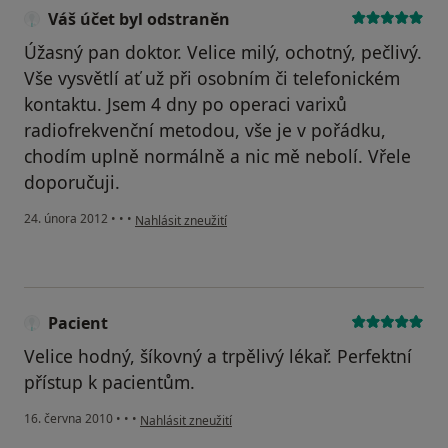
Váš účet byl odstraněn
Úžasný pan doktor. Velice milý, ochotný, pečlivý.
Vše vysvětlí ať už při osobním či telefonickém
kontaktu. Jsem 4 dny po operaci varixů
radiofrekvenční metodou, vše je v pořádku,
chodím uplně normálně a nic mě nebolí. Vřele
doporučuji.
podle názoru uživatele Váš účet byl odstraněn
24. února 2012
•
•
•
Nahlásit zneužití
Pacient
Velice hodný, šíkovný a trpělivý lékař. Perfektní
přístup k pacientům.
podle názoru uživatele Pacient
16. června 2010
•
•
•
Nahlásit zneužití