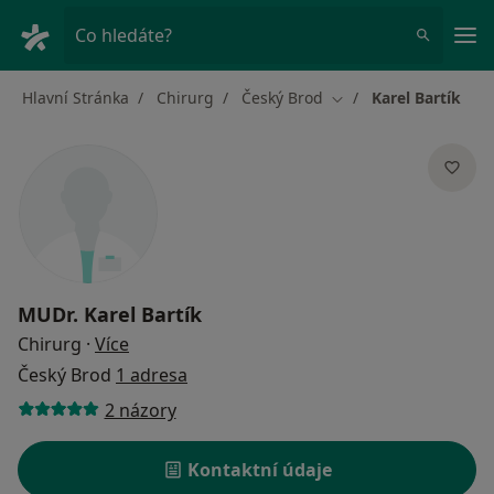
Hla
Co hledáte?
Hlavní Stránka
Chirurg
Český Brod
Karel Bartík
Změna města
MUDr.
Karel Bartík
o specializacích
Chirurg
·
Více
Český Brod
1 adresa
2 názory
Kontaktní údaje