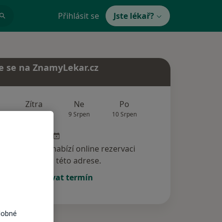
Přihlásit se
Jste lékař?
e se na ZnamyLekar.cz
Zítra
Ne
Po
Út
St
8 Srpen
9 Srpen
10 Srpen
11 Srpen
12 Srp
specialista nenabízí online rezervaci
termínu na této adrese.
Rezervovat termín
dobné