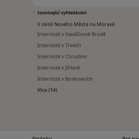
Související vyhledávání
V okolí Nového Města na Moravě
Internisté v Havlíčkově Brodě
Internisté v Třebíči
Internisté v Chrudimi
Internisté v Jihlavě
Internisté v Boskovicích
Více (14)
Více v kategorii: V okolí Nového Měs
Stránky
Pro pa