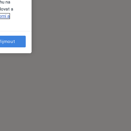
ahu na
lovat a
omí a
řijmout