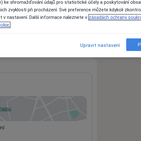
e) ke shromažďování údajů pro statistické účely a poskytování obs
ich zvyklostí při procházení. Své preference můžete kdykoli zkontro
t v nastavení. Další informace naleznete v
zásadách ochrany soukr
ách nejsou k dispozici
okie.
ádné informace o svých službách.
P
Upravit nastavení
 mapu
 otevře v nové záložce
ní