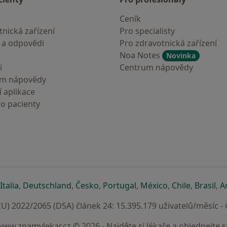
Ceník
nická zařízení
Pro specialisty
 a odpovědi
Pro zdravotnická zařízení
Noa Notes
Novinka
i
Centrum nápovědy
um nápovědy
 aplikace
ro pacienty
záložce
 v nové záložce
e otevře v nové záložce
se otevře v nové záložce
se otevře v nové záložce
se otevře v nové záložce
se otevře v nové záložc
se otevře v nov
se otevře
se 
Italia
,
Deutschland
,
Česko
,
Portugal
,
México
,
Chile
,
Brasil
,
A
U) 2022/2065 (DSA) článek 24: 15.395.179 uživatelů/měsíc -
www.znamylekar.cz © 2026 - Najděte si lékaře a objednejte s