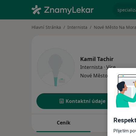
specializ
Hlavní Stránka
Internista
Nové Město Na Mor
Kamil Tachir
o special
Internista
·
Více
Nové Město na Moravě
Kontaktní údaje
Respekt
Ceník
Adresy
Přijetím p