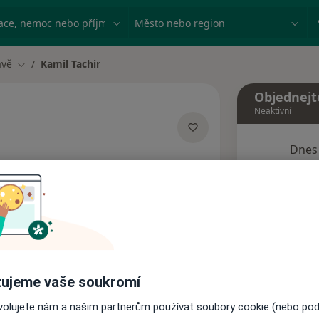
ace, nemoc nebo příjmení
Město nebo region
avě
Kamil Tachir
Změna města
Objednejt
Neaktivní
Dnes
izacích
7 Srpen
1 adresa
Tento 
Rezervovat termín
ujeme vaše soukromí
Názory pacientů
ovolujete nám a našim partnerům používat soubory cookie (nebo po