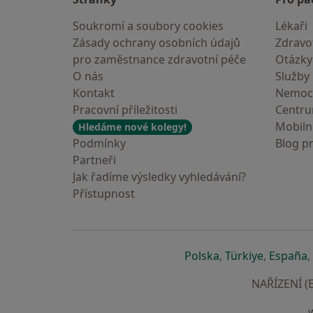
Soukromí a soubory cookies
Lékaři
Zásady ochrany osobních údajů
Zdravot
pro zaměstnance zdravotní péče
Otázky
O nás
Služby
Kontakt
Nemoc
Pracovní příležitosti
Centr
Mobilní
Hledáme nové kolegy!
Podmínky
Blog p
Partneři
Jak řadíme výsledky vyhledávání?
Přístupnost
se otevře v nové 
se otevře
s
Polska
,
Türkiye
,
España
,
NAŘÍZENÍ (E