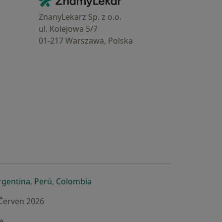
Kontakt
ZnanyLekarz Sp. z o.o.
ul. Kolejowa 5/7
01-217 Warszawa, Polska
e
é záložce
 v nové záložce
otevře v nové záložce
se otevře v nové záložce
se otevře v nové záložce
se otevře v nové záložce
rgentina
,
Perú
,
Colombia
 Červen 2026
e