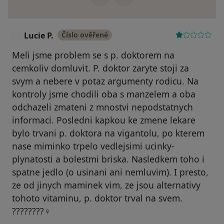
Lucie P.
Číslo ověřené
L
Meli jsme problem se s p. doktorem na
cemkoliv domluvit. P. doktor zaryte stoji za
svym a nebere v potaz argumenty rodicu. Na
kontroly jsme chodili oba s manzelem a oba
odchazeli zmateni z mnostvi nepodstatnych
informaci. Posledni kapkou ke zmene lekare
bylo trvani p. doktora na vigantolu, po kterem
nase miminko trpelo vedlejsimi ucinky-
plynatosti a bolestmi briska. Nasledkem toho i
spatne jedlo (o usinani ani nemluvim). I presto,
ze od jinych maminek vim, ze jsou alternativy
tohoto vitaminu, p. doktor trval na svem.
????????‍♀️