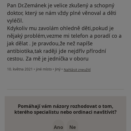
Pan Dr.Zemánek je velice zkušený a schopný
doktor, který se nám vždy plné věnoval a děti
vyléčil.
Kdykoliv mu zavolám ohledně děti,pokud je
nějaký problém,vezme mi telefon a poradí co a
jak dělat . Je pravdou,že než napíše
antibiotika,tak raději jde nejdřív přírodní
cestou. Za mě je jednička v oboru
podle názoru uživatele Michi
10. května 2021
•
jiné místo
•
Jiný
•
Nahlásit zneužití
Pomáhají vám názory rozhodovat o tom,
kterého specialistu nebo ordinaci navštívit?
Ano
Ne