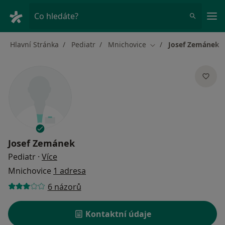
Hla
Co hledáte?
Hlavní Stránka
Pediatr
Mnichovice
Josef Zemánek
Změna města
Josef Zemánek
o specializacích
Pediatr
·
Více
Mnichovice
1 adresa
6 názorů
Kontaktní údaje