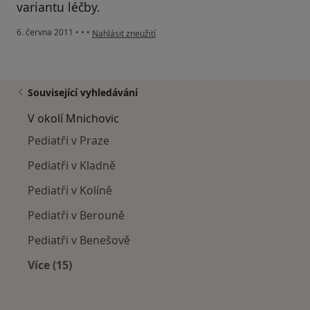
variantu léčby.
podle názoru uživatele Váš účet byl odstraněn
6. června 2011
•
•
•
Nahlásit zneužití
Související vyhledávání
V okolí Mnichovic
Pediatři v Praze
Pediatři v Kladně
Pediatři v Kolíně
Pediatři v Berouně
Pediatři v Benešově
Více (15)
Více v kategorii: V okolí Mnichovic