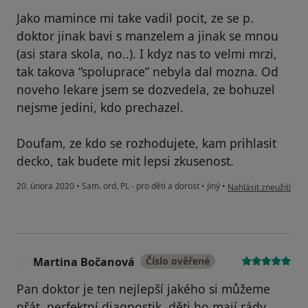
Jako mamince mi take vadil pocit, ze se p.
doktor jinak bavi s manzelem a jinak se mnou
(asi stara skola, no..). I kdyz nas to velmi mrzi,
tak takova “spoluprace” nebyla dal mozna. Od
noveho lekare jsem se dozvedela, ze bohuzel
nejsme jedini, kdo prechazel.
Doufam, ze kdo se rozhodujete, kam prihlasit
decko, tak budete mit lepsi zkusenost.
podle názoru uživatel
20. února 2020
•
Sam. ord. PL - pro děti a dorost
•
Jiný
•
Nahlásit zneužití
Martina Bočanová
Číslo ověřené
M
Pan doktor je ten nejlepší jakého si můžeme
přát, perfektní diagnostik, děti ho mají rády.