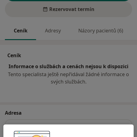
Rezervovat termín
Ceník
Adresy
Názory pacientů (6)
Ceník
Informace o službách a cenách nejsou k dispozici
Tento specialista ještě nepřidával žádné informace o
svých službách.
Adresa
Sam. ord. PL - pro děti a dorost
Nádražní 313,
Mnichovice
25164