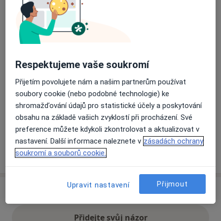
Přiblížit mapu
se otevře v nové záložce
Dostupnost
Na této adrese online kalendář není aktivní
Respektujeme vaše soukromí
Co mám v takové situaci udělat?
Přijetím povolujete nám a našim partnerům používat
soubory cookie (nebo podobné technologie) ke
Způsoby platby (soukromé návštěvy)
shromažďování údajů pro statistické účely a poskytování
Na teto adrese lékař přijímá pacienty na pojišťovnu
obsahu na základě vašich zvyklostí při procházení. Své
Detaily
preference můžete kdykoli zkontrolovat a aktualizovat v
nastavení. Další informace naleznete v
zásadách ochrany
Více
soukromí a souborů cookie.
o adrese
Přijmout
Upravit nastavení
Názory
Přidejte svůj názor