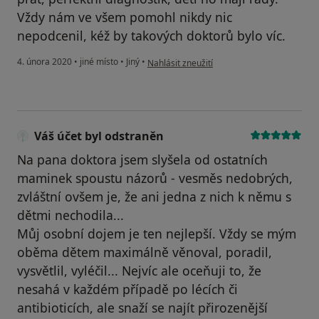
Vždy nám ve všem pomohl nikdy nic
nepodcenil, kéž by takových doktorů bylo víc.
podle názoru uživatele Martina Bočanová
4. února 2020
•
jiné místo
•
Jiný
•
Nahlásit zneužití
Váš účet byl odstraněn
Na pana doktora jsem slyšela od ostatních
maminek spoustu názorů - vesměs nedobrých,
zvláštní ovšem je, že ani jedna z nich k němu s
dětmi nechodila...
Můj osobní dojem je ten nejlepší. Vždy se mým
oběma dětem maximálně věnoval, poradil,
vysvětlil, vyléčil... Nejvíc ale oceňuji to, že
nesahá v každém případě po lécích či
antibioticích, ale snaží se najít přirozenější