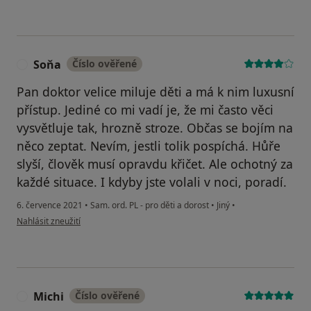
Soňa
Číslo ověřené
S
Pan doktor velice miluje děti a má k nim luxusní
přístup. Jediné co mi vadí je, že mi často věci
vysvětluje tak, hrozně stroze. Občas se bojím na
něco zeptat. Nevím, jestli tolik pospíchá. Hůře
slyší, člověk musí opravdu křičet. Ale ochotný za
každé situace. I kdyby jste volali v noci, poradí.
6. července 2021
•
Sam. ord. PL - pro děti a dorost
•
Jiný
•
podle názoru uživatele Soňa
Nahlásit zneužití
Michi
Číslo ověřené
M