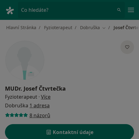
Hla
Co hledáte?
Hlavní Stránka
Fyzioterapeut
Dobruška
Josef Čtvrt
Změna města
MUDr.
Josef Čtvrtečka
o specializacích
Fyzioterapeut
·
Více
Dobruška
1 adresa
8 názorů
Kontaktní údaje