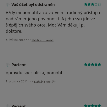
Váš účet byl odstraněn
Vždy mi pomohl a co víc velmi rodinný přístup i
nad rámec jeho povinností. A jeho syn jde ve
šlépějích svého otce. Moc Vám děkuji p.
doktore.
podle názoru uživatele Váš účet byl odstraněn
6. května 2012
•
•
•
Nahlásit zneužití
Pacient
opravdu specialista, pomohl
podle názoru uživatele Pacient
1. prosince 2011
•
•
•
Nahlásit zneužití
Pacient