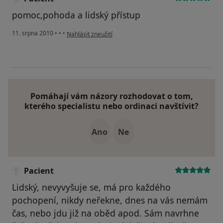
pomoc,pohoda a lidský přístup
podle názoru uživatele Pacient
11. srpna 2010
•
•
•
Nahlásit zneužití
Pomáhají vám názory rozhodovat o tom,
kterého specialistu nebo ordinaci navštívit?
Ano
Ne
Pacient
Lidský, nevyvyšuje se, má pro každého
pochopení, nikdy neřekne, dnes na vás nemám
čas, nebo jdu již na oběd apod. Sám navrhne