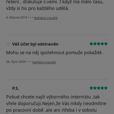
řešení , diskutuje s vámi. I když má málo času,
vždy si ho pro každého udělá.
podle názoru uživatele Pacient
4. března 2010
•
•
•
Nahlásit zneužití
Váš účet byl odstraněn
Mohu se na něj spolehnout pomuže pokaždé .
podle názoru uživatele Váš účet byl odstraněn
26. října 2009
•
•
•
Nahlásit zneužití
P.S.
P
Pokud chcete najít výborného internistu ,tak
vřele doporučuji.Nejen,že Vás nikdy neodmítne
po pracovní době ,ale ani /třeba i v sobotu