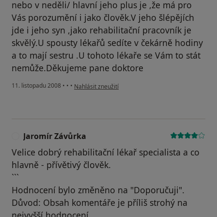
nebo v neděli/ hlavní jeho plus je ,že má pro
Vás porozumění i jako člověk.V jeho šlépějích
jde i jeho syn ,jako rehabilitační pracovník je
skvělý.U spousty lékařů sedíte v čekárně hodiny
a to mají sestru .U tohoto lékaře se Vám to stát
nemůže.Děkujeme pane doktore
podle názoru uživatele P.S.
11. listopadu 2008
•
•
•
Nahlásit zneužití
Jaromír Závůrka
J
Velice dobrý rehabilitační lékař specialista a co
hlavně - přívětivý člověk.
```
Hodnocení bylo změněno na "Doporučuji".
Důvod: Obsah komentáře je příliš strohý na
nejvyšší hodnocení.