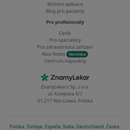
Mobilní aplikace
Blog pro pacienty
Pro profesionály
Ceník
Pro specialisty
Pro zdravotnická zařízení
Noa Notes
Novinka
Centrum nápovědy
Kontakt
ZnamyLekar - Hlavní stránka
ZnanyLekarz Sp. z o.o.
ul. Kolejowa 5/7
01-217 Warszawa, Polska
se otevře v nové záložce
se otevře v nové záložce
se otevře v nové záložce
se otevře v nové záložce
se otevře v 
se o
Polska
,
Türkiye
,
España
,
Italia
,
Deutschland
,
Česko
,