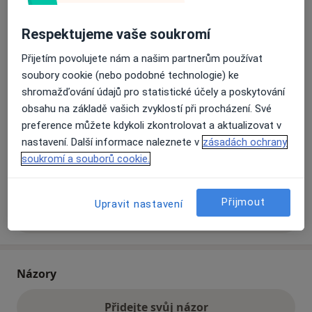
Respektujeme vaše soukromí
Přiblížit mapu
se otevře v nové záložce
Přijetím povolujete nám a našim partnerům používat
soubory cookie (nebo podobné technologie) ke
Dostupnost
Na této adrese online kalendář není aktivní
shromažďování údajů pro statistické účely a poskytování
Co mám v takové situaci udělat?
obsahu na základě vašich zvyklostí při procházení. Své
preference můžete kdykoli zkontrolovat a aktualizovat v
Způsoby platby (soukromé návštěvy)
nastavení. Další informace naleznete v
zásadách ochrany
soukromí a souborů cookie.
Na teto adrese lékař přijímá pacienty na pojišťovnu
Detaily
Přijmout
Upravit nastavení
Více
o adrese
Názory
Přidejte svůj názor