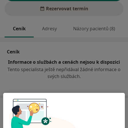
Rezervovat termín
Ceník
Adresy
Názory pacientů (8)
Ceník
Informace o službách a cenách nejsou k dispozici
Tento specialista ještě nepřidával žádné informace o
svých službách.
Adresa
Sam. ord. lékaře spec. - rehabilitace
Opočenská 74,
Dobruška
51801