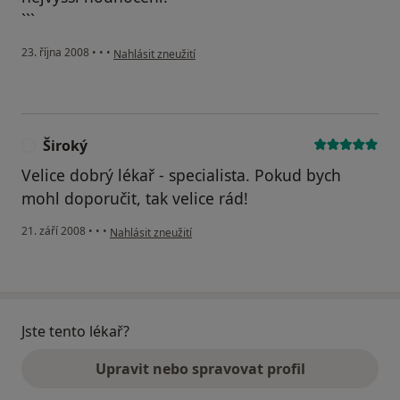
```
podle názoru uživatele Jaromír Závůrka
23. října 2008
•
•
•
Nahlásit zneužití
Široký
Š
Velice dobrý lékař - specialista. Pokud bych
mohl doporučit, tak velice rád!
podle názoru uživatele Široký
21. září 2008
•
•
•
Nahlásit zneužití
Jste tento lékař?
Upravit nebo spravovat profil