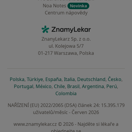
Noa Notes
Novinka
Centrum nápovědy
Kontakt
ZnamyLekar - Hlavní stránka
ZnanyLekarz Sp. z o.o.
ul. Kolejowa 5/7
01-217 Warszawa, Polska
se otevře v nové záložce
se otevře v nové záložce
se otevře v nové záložce
se otevře v nové záložce
se otevře v 
se o
Polska
,
Türkiye
,
España
,
Italia
,
Deutschland
,
Česko
,
se otevře v nové záložce
se otevře v nové záložce
se otevře v nové záložce
se otevře v nové záložc
se otevře v 
se ote
Portugal
,
México
,
Chile
,
Brasil
,
Argentina
,
Perú
,
se otevře v nové záložce
Colombia
NAŘÍZENÍ (EU) 2022/2065 (DSA) článek 24: 15.395.179
uživatelů/měsíc - Červen 2026
www.znamylekar.cz © 2026 - Najděte si lékaře a
objednejte se