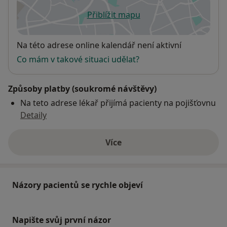
Přiblížit mapu
se otevře v nové záložce
Dostupnost
Na této adrese online kalendář není aktivní
Co mám v takové situaci udělat?
Způsoby platby (soukromé návštěvy)
Na teto adrese lékař přijímá pacienty na pojišťovnu
Detaily
Více
o adrese
Názory pacientů se rychle objeví
Napište svůj první názor