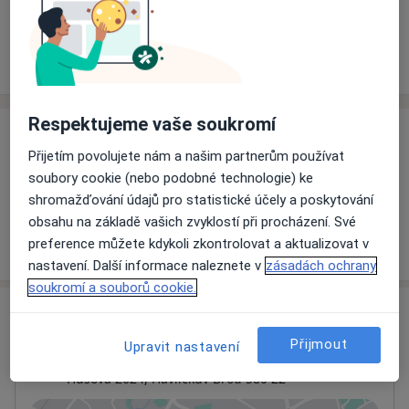
Rezervovat termín
Ceník
Adresy
Názory pacientů
Respektujeme vaše soukromí
Ceník
Přijetím povolujete nám a našim partnerům používat
Informace o službách a cenách nejsou k dispozici
soubory cookie (nebo podobné technologie) ke
Tento specialista ještě nepřidával žádné informace o
shromažďování údajů pro statistické účely a poskytování
svých službách.
obsahu na základě vašich zvyklostí při procházení. Své
preference můžete kdykoli zkontrolovat a aktualizovat v
nastavení. Další informace naleznete v
zásadách ochrany
soukromí a souborů cookie.
Adresa
Přijmout
Upravit nastavení
Nemocnice Havlíčkův Brod
Husova 2624,
Havlíčkův Brod
580 22