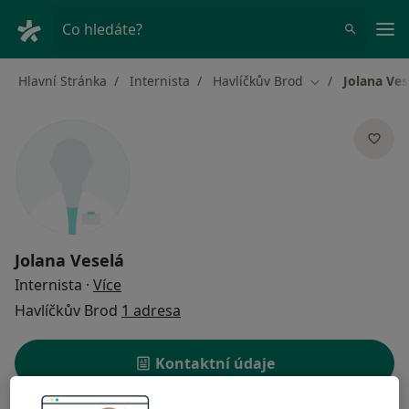
Hla
Co hledáte?
Hlavní Stránka
Internista
Havlíčkův Brod
Jolana Ves
Změna města
Jolana Veselá
o specializacích
Internista
·
Více
Havlíčkův Brod
1 adresa
Kontaktní údaje