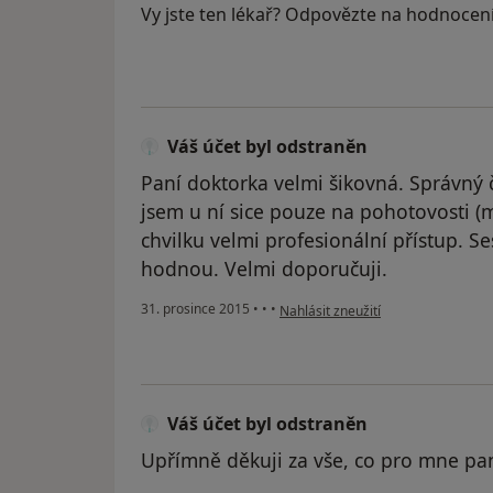
Vy jste ten lékař? Odpovězte na hodnocen
Váš účet byl odstraněn
Paní doktorka velmi šikovná. Správný 
jsem u ní sice pouze na pohotovosti (m
chvilku velmi profesionální přístup. S
hodnou. Velmi doporučuji.
podle názoru uživatele Váš účet by
31. prosince 2015
•
•
•
Nahlásit zneužití
Váš účet byl odstraněn
Upřímně děkuji za vše, co pro mne pan