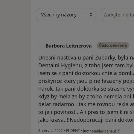
Hledejte v ná
Barbora Leitnerova
Číslo ověřené
B
Dnesni nasteva u pani Zubarky, byla na
Dentalni Hygienu, z toho jsem tam byla
jsem se z pani doktorkou chtela domlu
priskyrice ktery jsou plne hrazeny po
narok, tak pani doktorka se strasne v
kdyz by mela ze by z toho nemela ani 
delat zadarmo ..tak me rovnou rekla at
to jeji povinost.. A i pres to jsem k.ni 
jako krava..!!Nedoporucuji pani doktork
podle názoru uživatele B
8. června 2022
•
FI-DENT
•
Jiný
•
Nahlásit zneužití