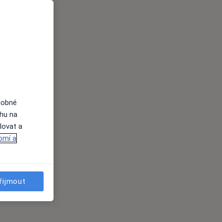
dobné
ahu na
lovat a
omí a
řijmout