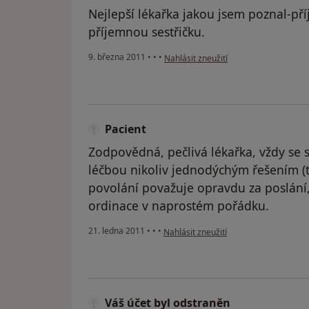
Nejlepší lékařka jakou jsem poznal-pří
příjemnou sestřičku.
podle názoru uživatele Pacient
9. března 2011
•
•
•
Nahlásit zneužití
Pacient
Zodpovědná, pečlivá lékařka, vždy se 
léčbou nikoliv jednodýchým řešením (t
povolání považuje opravdu za poslání, 
ordinace v naprostém pořádku.
podle názoru uživatele Pacient
21. ledna 2011
•
•
•
Nahlásit zneužití
Váš účet byl odstraněn