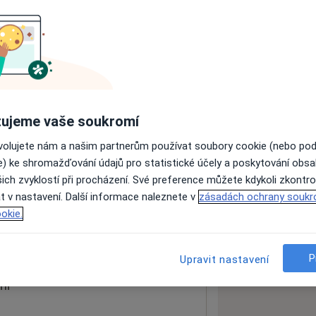
ách nejsou k dispozici
ádné informace o svých službách.
ujeme vaše soukromí
ovolujete nám a našim partnerům používat soubory cookie (nebo po
e) ke shromažďování údajů pro statistické účely a poskytování obs
ich zvyklostí při procházení. Své preference můžete kdykoli zkontro
t v nastavení. Další informace naleznete v
zásadách ochrany soukr
okie.
 mapu
 otevře v nové záložce
P
Upravit nastavení
ní