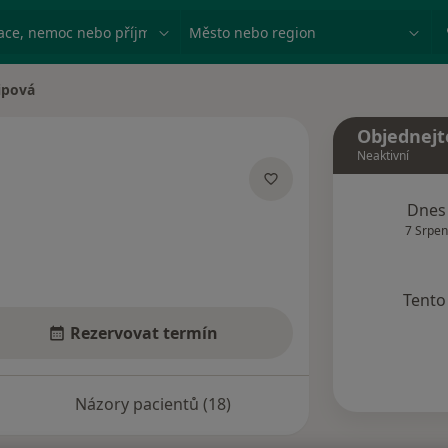
ace, nemoc nebo příjmení
Město nebo region
lipová
a
Objednejt
Neaktivní
ích
Dnes
7 Srpen
Tento 
Rezervovat termín
Názory pacientů (18)