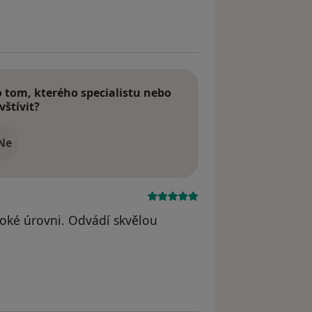
traněn
tom, kterého specialistu nebo
vštívit?
Ne
soké úrovni. Odvádí skvělou