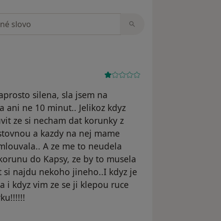
zorech
prosto silena, sla jsem na
 ani ne 10 minut.. Jelikoz kdyz
vit ze si necham dat korunky z
jistovnou a kazdy na nej mame
ymlouvala.. A ze me to neudela
korunu do Kapsy, ze by to musela
 si najdu nekoho jineho..I kdyz je
sla i kdyz vim ze se ji klepou ruce
u!!!!!!
arbora Leitnerova