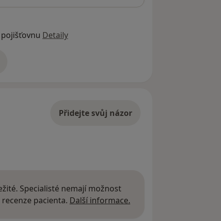
 pojišťovnu
Detaily
adrese
Přidejte svůj názor
žité. Specialisté nemají možnost
Další informace o názor
 recenze pacienta.
Další informace.