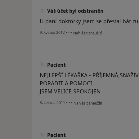
Váš účet byl odstraněn
U paní doktorky jsem se přestal bát zu
podle názoru uživatele Váš účet byl o
9. května 2012
•
•
•
Nahlásit zneužití
Pacient
NEJLEPŠÍ LÉKAŘKA - PŘÍJEMNÁ,SNAŽIV
PORADIT A POMOCI.
JSEM VELICE SPOKOJEN
podle názoru uživatele Pacient
3. června 2011
•
•
•
Nahlásit zneužití
Pacient