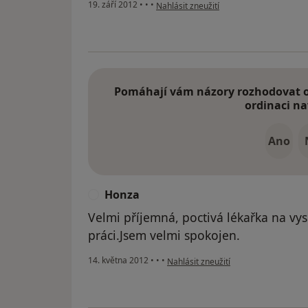
podle názoru uživatele Váš účet byl ods
19. září 2012
•
•
•
Nahlásit zneužití
Pomáhají vám názory rozhodovat o 
ordinaci na
Ano
Honza
H
Velmi příjemná, poctivá lékařka na vy
práci.Jsem velmi spokojen.
podle názoru uživatele Honza
14. května 2012
•
•
•
Nahlásit zneužití