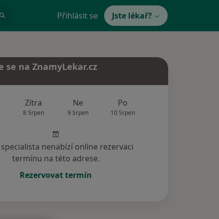
Přihlásit se
Jste lékař?
e se na ZnamyLekar.cz
Zítra
Ne
Po
Út
St
8 Srpen
9 Srpen
10 Srpen
11 Srpen
12 Srp
specialista nenabízí online rezervaci
termínu na této adrese.
Rezervovat termín