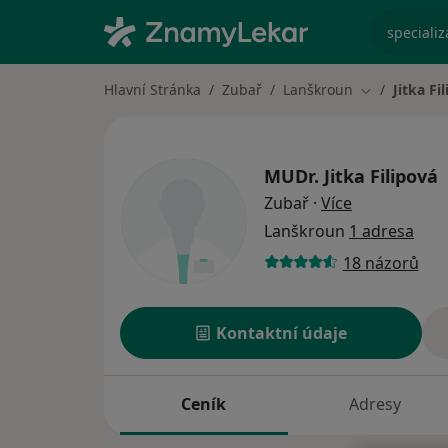
specializ
Hlavní Stránka
Zubař
Lanškroun
Jitka Fi
Změna měst
MUDr.
Jitka Filipová
o specializac
Zubař
·
Více
Lanškroun
1 adresa
18 názorů
Kontaktní údaje
Ceník
Adresy