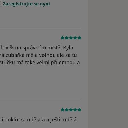
í!
Zaregistrujte se nyní
člověk na správném místě. Byla
á zubařka měla volno), ale za tu
estřičku má také velmi příjemnou a
l odstraněn
í doktorka udělala a ještě udělá