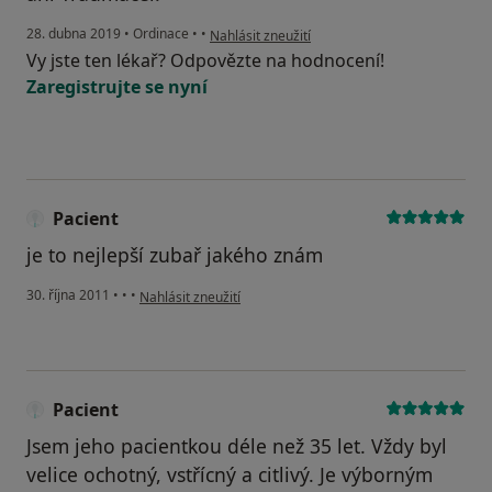
podle názoru uživatele Váš účet byl odstraněn
28. dubna 2019
•
Ordinace
•
•
Nahlásit zneužití
Vy jste ten lékař? Odpovězte na hodnocení!
Zaregistrujte se nyní
Pacient
je to nejlepší zubař jakého znám
podle názoru uživatele Pacient
30. října 2011
•
•
•
Nahlásit zneužití
Pacient
Jsem jeho pacientkou déle než 35 let. Vždy byl
velice ochotný, vstřícný a citlivý. Je výborným