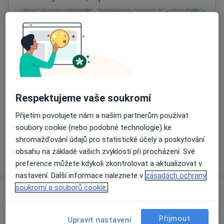
Přiblížit mapu
se otevře v nové záložce
Dostupnost
Na této adrese online kalendář není aktivní
Co mám v takové situaci udělat?
Respektujeme vaše soukromí
Způsoby platby (soukromé návštěvy)
Na teto adrese lékař přijímá pacienty na pojišťovnu
Přijetím povolujete nám a našim partnerům používat
Detaily
soubory cookie (nebo podobné technologie) ke
shromažďování údajů pro statistické účely a poskytování
obsahu na základě vašich zvyklostí při procházení. Své
Více
o adrese
preference můžete kdykoli zkontrolovat a aktualizovat v
nastavení. Další informace naleznete v
zásadách ochrany
soukromí a souborů cookie.
Názory
Přijmout
Přidejte svůj názor
Upravit nastavení