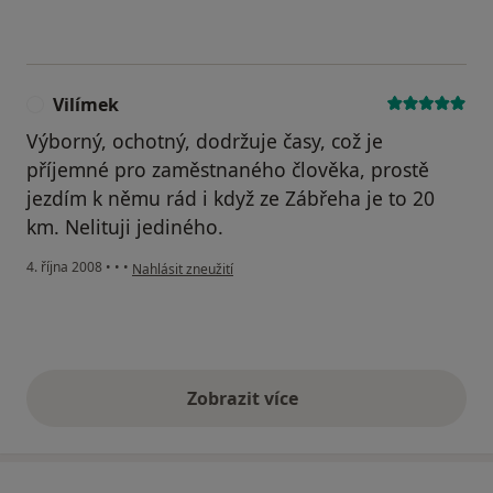
Vilímek
V
Výborný, ochotný, dodržuje časy, což je
příjemné pro zaměstnaného člověka, prostě
jezdím k němu rád i když ze Zábřeha je to 20
km. Nelituji jediného.
podle názoru uživatele Vilímek
4. října 2008
•
•
•
Nahlásit zneužití
Zobrazit více
výše uvedené názory