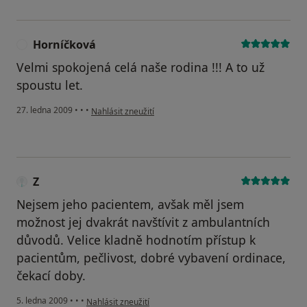
Horníčková
H
Velmi spokojená celá naše rodina !!! A to už
spoustu let.
podle názoru uživatele Horníčková
27. ledna 2009
•
•
•
Nahlásit zneužití
Z
Nejsem jeho pacientem, avšak měl jsem
možnost jej dvakrát navštívit z ambulantních
důvodů. Velice kladně hodnotím přístup k
pacientům, pečlivost, dobré vybavení ordinace,
čekací doby.
podle názoru uživatele Z
5. ledna 2009
•
•
•
Nahlásit zneužití