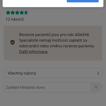
12 názorů
Recenze pacientů jsou pro nás důležité.
Specialisté nemají možnost zaplatit za
odstranění nebo změnu recenze pacienta.
Další informace o názorech
Další informace.
Hledejte v názorech