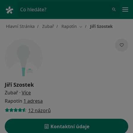
Hla
Co hledáte?
Hlavní Stránka
Zubař
Rapotín
Jiří Szostek
Změna města
Jiří Szostek
o specializacích
Zubař
·
Více
Rapotín
1 adresa
12 názorů
Kontaktní údaje