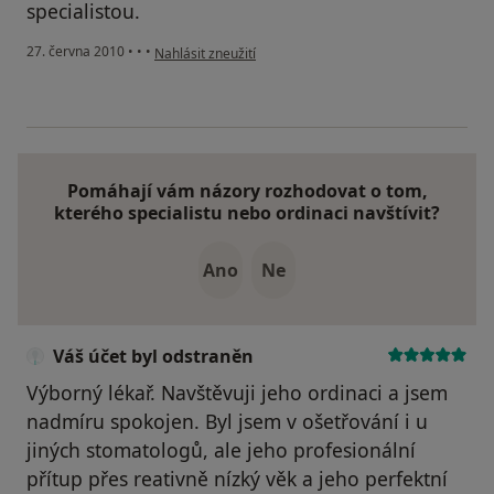
specialistou.
podle názoru uživatele Pacient
27. června 2010
•
•
•
Nahlásit zneužití
Pomáhají vám názory rozhodovat o tom,
kterého specialistu nebo ordinaci navštívit?
Ano
Ne
Váš účet byl odstraněn
Výborný lékař. Navštěvuji jeho ordinaci a jsem
nadmíru spokojen. Byl jsem v ošetřování i u
jiných stomatologů, ale jeho profesionální
přítup přes reativně nízký věk a jeho perfektní