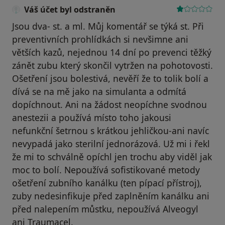
Váš účet byl odstraněn
Jsou dva- st. a ml. Můj komentář se týká st. Při
preventivních prohlídkách si nevšimne ani
větších kazů, nejednou 14 dní po prevenci těžký
zánět zubu který skončil vytržen na pohotovosti.
Ošetření jsou bolestivá, nevěří že to tolik bolí a
dívá se na mě jako na simulanta a odmítá
dopíchnout. Ani na žádost neopíchne svodnou
anestezii a používá místo toho jakousi
nefunkční šetrnou s krátkou jehličkou-ani navíc
nevypadá jako sterilní jednorázová. Už mi i řekl
že mi to schválně opíchl jen trochu aby viděl jak
moc to bolí. Nepoužívá sofistikované metody
ošetření zubního kanálku (ten pípací přístroj),
zuby nedesinfikuje před zaplněním kanálku ani
před nalepením můstku, nepoužívá Alveogyl
ani Traumacel.