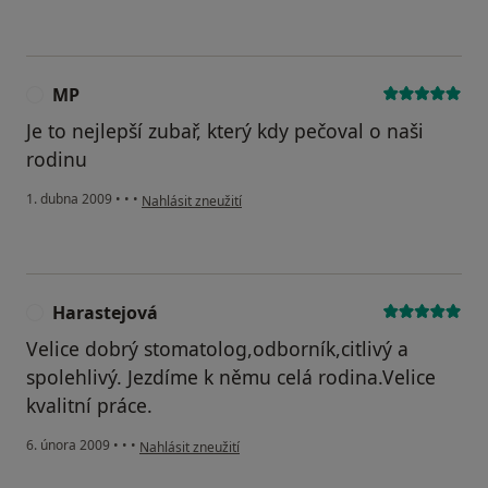
MP
M
Je to nejlepší zubař, který kdy pečoval o naši
rodinu
podle názoru uživatele MP
1. dubna 2009
•
•
•
Nahlásit zneužití
Harastejová
H
Velice dobrý stomatolog,odborník,citlivý a
spolehlivý. Jezdíme k němu celá rodina.Velice
kvalitní práce.
podle názoru uživatele Harastejová
6. února 2009
•
•
•
Nahlásit zneužití