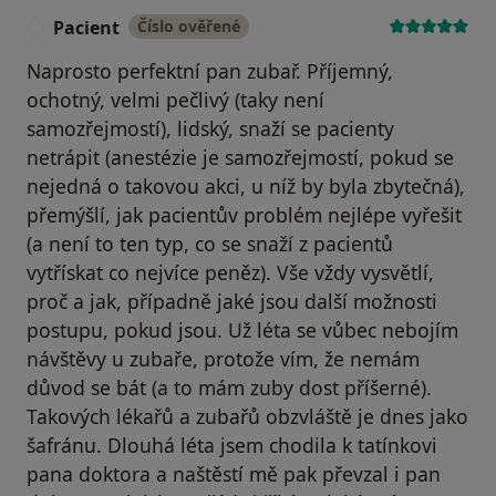
Pacient
Číslo ověřené
P
Naprosto perfektní pan zubař. Příjemný,
ochotný, velmi pečlivý (taky není
samozřejmostí), lidský, snaží se pacienty
netrápit (anestézie je samozřejmostí, pokud se
nejedná o takovou akci, u níž by byla zbytečná),
přemýšlí, jak pacientův problém nejlépe vyřešit
(a není to ten typ, co se snaží z pacientů
vytřískat co nejvíce peněz). Vše vždy vysvětlí,
proč a jak, případně jaké jsou další možnosti
postupu, pokud jsou. Už léta se vůbec nebojím
návštěvy u zubaře, protože vím, že nemám
důvod se bát (a to mám zuby dost příšerné).
Takových lékařů a zubařů obzvláště je dnes jako
šafránu. Dlouhá léta jsem chodila k tatínkovi
pana doktora a naštěstí mě pak převzal i pan