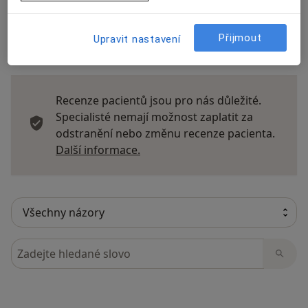
Přijmout
Upravit nastavení
17 názorů
Recenze pacientů jsou pro nás důležité.
Specialisté nemají možnost zaplatit za
odstranění nebo změnu recenze pacienta.
Další informace o názorech
Další informace.
Hledejte v názorech