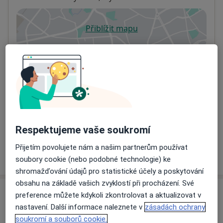
Přiblížit mapu
se otevře v nové záložce
Dostupnost
Na této adrese online kalendář není aktivní
Co mám v takové situaci udělat?
Způsoby platby (soukromé návštěvy)
Na teto adrese lékař přijímá pacienty na pojišťovnu
Detaily
Respektujeme vaše soukromí
Přijetím povolujete nám a našim partnerům používat
Více
o adrese
soubory cookie (nebo podobné technologie) ke
shromažďování údajů pro statistické účely a poskytování
obsahu na základě vašich zvyklostí při procházení. Své
Názory
preference můžete kdykoli zkontrolovat a aktualizovat v
nastavení. Další informace naleznete v
zásadách ochrany
Přidejte svůj názor
soukromí a souborů cookie.