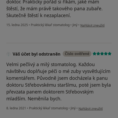
doktor. Prakticky pořád si říkám, jaké mám
štěstí, že mám právě takového pana zubaře.
Skutečně štěstí k nezaplacení.
podle názoru uživatele Pa
15. ledna 2025
•
Praktický lékař stomatolog
•
Jiný
•
Nahlásit zneužití
Váš účet byl odstraněn
Číslo ověřené
Velmi pečlivý a milý stomatolog. Každou
návštěvu doplňuje péči o mé zuby vysvětlujícím
komentářem. Původně jsem docházela k panu
doktoru Střebovskému staršímu, poté jsem byla
převzata panem doktorem Střebovským
mladším. Neměnila bych.
podle názoru uživatele Váš
8. ledna 2021
•
Praktický lékař stomatolog
•
Jiný
•
Nahlásit zneužití