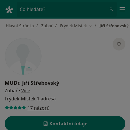
Hla
Co hledáte?
Hlavní Stránka
Zubař
Frýdek-Místek
Jiří Střebovský
Změna města
MUDr.
Jiří Střebovský
o specializacích
Zubař
·
Více
Frýdek-Místek
1 adresa
17 názorů
Kontaktní údaje