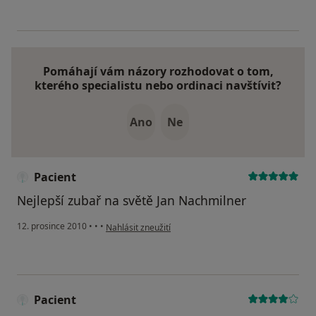
Pomáhají vám názory rozhodovat o tom,
kterého specialistu nebo ordinaci navštívit?
Ano
Ne
Pacient
Nejlepší zubař na světě Jan Nachmilner
podle názoru uživatele Pacient
12. prosince 2010
•
•
•
Nahlásit zneužití
Pacient