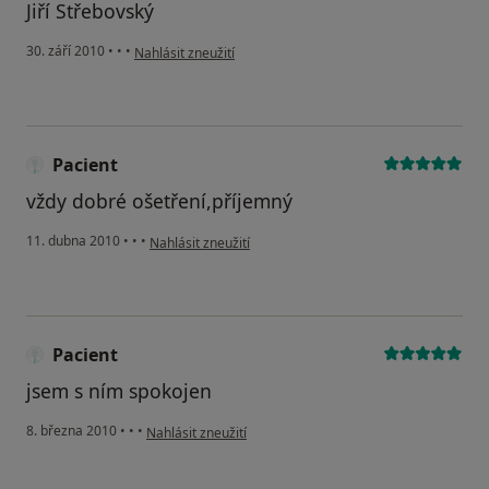
Jiří Střebovský
podle názoru uživatele Pacient
30. září 2010
•
•
•
Nahlásit zneužití
Pacient
vždy dobré ošetření,příjemný
podle názoru uživatele Pacient
11. dubna 2010
•
•
•
Nahlásit zneužití
Pacient
jsem s ním spokojen
podle názoru uživatele Pacient
8. března 2010
•
•
•
Nahlásit zneužití