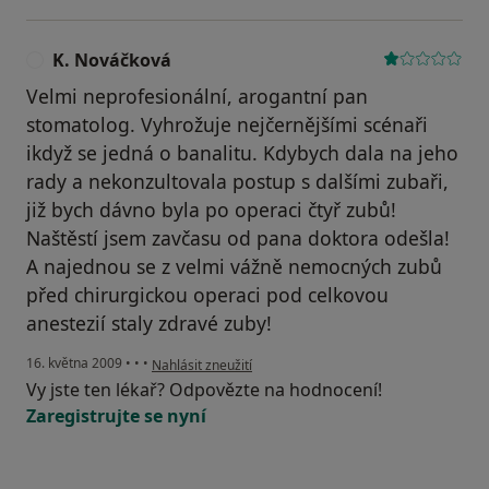
K. Nováčková
K
Velmi neprofesionální, arogantní pan
stomatolog. Vyhrožuje nejčernějšími scénaři
ikdyž se jedná o banalitu. Kdybych dala na jeho
rady a nekonzultovala postup s dalšími zubaři,
již bych dávno byla po operaci čtyř zubů!
Naštěstí jsem zavčasu od pana doktora odešla!
A najednou se z velmi vážně nemocných zubů
před chirurgickou operaci pod celkovou
anestezií staly zdravé zuby!
podle názoru uživatele K. Nováčková
16. května 2009
•
•
•
Nahlásit zneužití
Vy jste ten lékař? Odpovězte na hodnocení!
Zaregistrujte se nyní