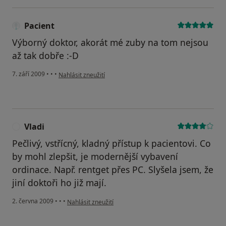
Pacient
Výborný doktor, akorát mé zuby na tom nejsou
až tak dobře :-D
podle názoru uživatele Pacient
7. září 2009
•
•
•
Nahlásit zneužití
Vladi
V
Pečlivý, vstřícný, kladný přístup k pacientovi. Co
by mohl zlepšit, je modernější vybavení
ordinace. Např. rentget přes PC. Slyšela jsem, že
jiní doktoři ho již mají.
podle názoru uživatele Vladi
2. června 2009
•
•
•
Nahlásit zneužití