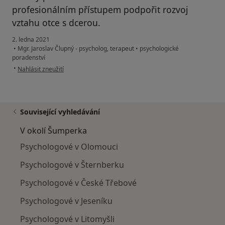
profesionálním přístupem podpořit rozvoj
vztahu otce s dcerou.
2. ledna 2021
•
Mgr. Jaroslav Člupný - psycholog, terapeut
•
psychologické
poradenství
podle názoru uživatele Petr H.
•
Nahlásit zneužití
Související vyhledávání
V okolí Šumperka
Psychologové v Olomouci
Psychologové v Šternberku
Psychologové v České Třebové
Psychologové v Jeseníku
Psychologové v Litomyšli