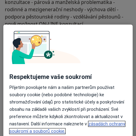
konzultace - párová a manželská problematika -
rodinné a mezigenerační neshody - výchova dětí -
podpora pěstounské rodiny - vzdělávání pěstounů -
nově možnost ON-LINE konzultací
O mně
Více
Terapeutický přístup
Rodinná terapie
Odborník na:
Respektujeme vaše soukromí
Dětská psychologie
Poradenská psychologie
Přijetím povolujete nám a našim partnerům používat
Psychosomatika
soubory cookie (nebo podobné technologie) ke
Psychosomatika
shromažďování údajů pro statistické účely a poskytování
Více
obsahu na základě vašich zvyklostí při procházení. Své
preference můžete kdykoli zkontrolovat a aktualizovat v
Hlavní léčená onemocnění
nastavení. Další informace naleznete v
zásadách ochrany
Emocionální krize
Krize
Sociopatologické jevy
soukromí a souborů cookie.
a11y_sr_mor
Poruchy spánku
Emocionální bolest
+11