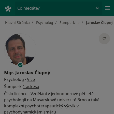
Hla
Co hledáte?
Hlavní Stránka
Psycholog
Šumperk
Jaroslav Člupný
Změna města
Mgr.
Jaroslav Člupný
o specializacích
Psycholog
·
Více
Šumperk
1 adresa
Číslo licence : Vzdělání v jednooborové pětileté
psychologii na Masarykově univerzitě Brno a také
komplexní psychoterapeutický výcvik v
psychodynamickém směru