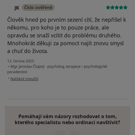
JK
Číslo ověřené
J
Člověk hned po prvním sezení cítí, že nepřišel k
někomu, pro koho je to pouze práce, ale
opravdu se snaží vcítit do problému druhého.
Mnohokrát děkuji za pomoct najít znovu smysl
a chuť do života.
12. června 2025
•
Mgr. Jaroslav Člupný - psycholog, terapeut
•
psychologické
poradenství
podle názoru uživatele JK
•
Nahlásit zneužití
Pomáhají vám názory rozhodovat o tom,
kterého specialistu nebo ordinaci navštívit?