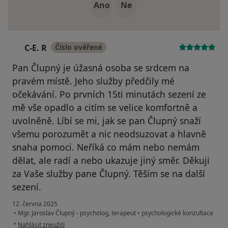
Ano
Ne
C-E. R
Číslo ověřené
C
Pan Člupný je úžasná osoba se srdcem na
pravém místě. Jeho služby předčily mé
očekávání. Po prvních 15ti minutách sezení ze
mě vše opadlo a citím se velice komfortně a
uvolněně. Líbí se mi, jak se pan Člupný snaží
všemu porozumět a nic neodsuzovat a hlavně
snaha pomoci. Neříká co mám nebo nemám
dělat, ale radí a nebo ukazuje jiný směr. Děkuji
za Vaše služby pane Člupný. Těším se na další
sezení.
12. června 2025
•
Mgr. Jaroslav Člupný - psycholog, terapeut
•
psychologické konzultace
podle názoru uživatele C-E. R
•
Nahlásit zneužití