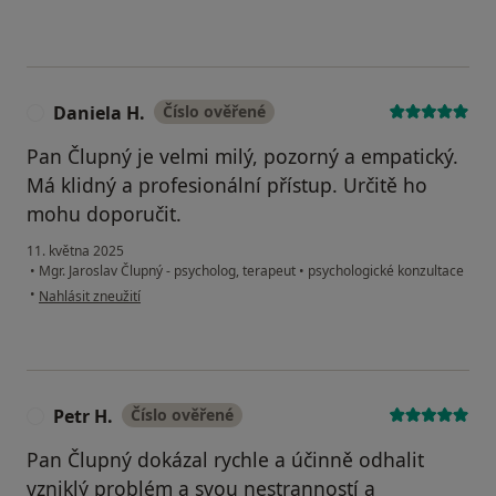
Daniela H.
Číslo ověřené
D
Pan Člupný je velmi milý, pozorný a empatický.
Má klidný a profesionální přístup. Určitě ho
mohu doporučit.
11. května 2025
•
Mgr. Jaroslav Člupný - psycholog, terapeut
•
psychologické konzultace
podle názoru uživatele Daniela H.
•
Nahlásit zneužití
Petr H.
Číslo ověřené
P
Pan Člupný dokázal rychle a účinně odhalit
vzniklý problém a svou nestranností a