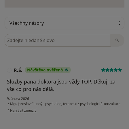
Hledejte v názorech
R.Š.
Návštěva ověřená
R
Služby pana doktora jsou vždy TOP. Děkuji za
vše co pro nás dělá.
9. února 2026
•
Mgr. Jaroslav Člupný - psycholog, terapeut
•
psychologické konzultace
podle názoru uživatele R.Š.
•
Nahlásit zneužití