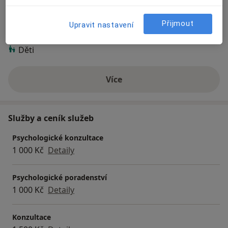
Pacienti, které ošetřuji
Přijmout
Upravit nastavení
Dospělí
Děti
Více
o zkušenostech
Služby a ceník služeb
Psychologické konzultace
1 000 Kč
Detaily
Psychologické poradenství
1 000 Kč
Detaily
Konzultace