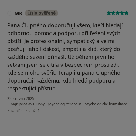
MK
Číslo ověřené
M
Pana Člupného doporučuji všem, kteří hledají
odbornou pomoc a podporu při řešení svých
obtíží. Je profesionální, sympatický a velmi
oceňuji jeho lidskost, empatii a klid, který do
každého sezení přináší. Už během prvního
setkání jsem se cítila v bezpečném prostředí,
kde se mohu svěřit. Terapii u pana Člupného
doporučuji každému, kdo hledá podporu a
respektující přístup.
22. června 2025
•
Mgr. Jaroslav Člupný - psycholog, terapeut
•
psychologické konzultace
podle názoru uživatele MK
•
Nahlásit zneužití