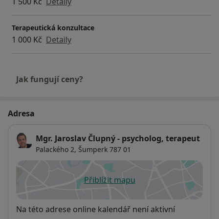
1 500 Kč
Detaily
Terapeutická konzultace
1 000 Kč
Detaily
Jak fungují ceny?
Adresa
Mgr. Jaroslav Člupný - psycholog, terapeut
Palackého 2,
Šumperk
787 01
Přiblížit mapu
se otevře v nové záložce
Dostupnost
Na této adrese online kalendář není aktivní