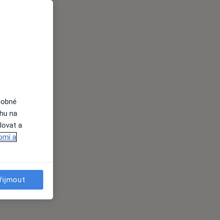
dobné
ahu na
lovat a
omí a
řijmout