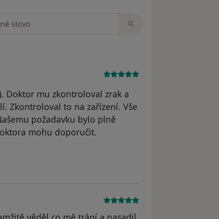
zorech
t). Doktor mu zkontroloval zrak a
í. Zkontroloval to na zařízení. Vše
 Našemu požadavku bylo plně
doktora mohu doporučit.
vatele Kateryna
amžitě věděl co mě trápí a nasadil