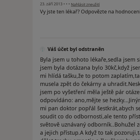
podle názoru uživatele Váš účet byl ods
23. září 2013
•
•
•
Nahlásit zneužití
Vy jste ten lékař? Odpovězte na hodnocen
Váš účet byl odstraněn
Byla jsem u tohoto lékaře,sedla jsem si
jsem byla dotázana bylo 30kč,když jsem 
mi hlídá tašku,že to potom zaplatím,ta
musela zpět do čekárny a uhradit.Nes
jsem po vyšetření měla ještě pár otáz
odpovídáno: ano,mějte se hezky...Jiným
mi pan doktor popřál šestkrát,abych s
soudit co do odbornosti,ale tento přís
světově uznávaný odborník..Bohužel zd
a jejich přístup.A když to tak pozoruji