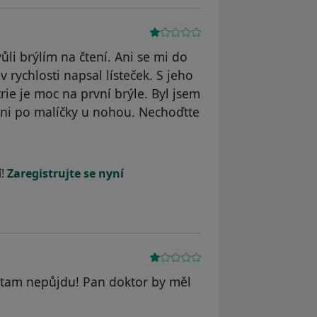
vůli brýlím na čtení. Ani se mi do
v rychlosti napsal lísteček. S jeho
ie je moc na první brýle. Byl jsem
 ani po malíčky u nohou. Nechoďtte
odstraněn
í!
Zaregistrujte se nyní
ž tam nepůjdu! Pan doktor by měl