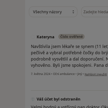
Hledejte v ná
Kateryna
Číslo ověřené
K
Navštívila jsem lékaře se synem (11 le
pečlivě a vybral potřebné čočky do brýl
podrobně vysvětlil a dal doporučení.
vyhověno. Byli jsme spokojeni. Pana 
podle názoru uži
7. května 2024
•
Oční ambulance
•
Jiný
•
Nahlásit zneužití
Váš účet byl odstraněn
Velmi hodný a vstřícný pan doktor. Ok