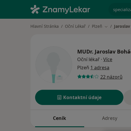
specializ
Hlavní Stránka
Oční Lékař
Plzeň
Jaroslav
Změna města
MUDr.
Jaroslav Bohá
o specia
Oční lékař
·
Více
Plzeň
1 adresa
22 názorů
Kontaktní údaje
Ceník
Adresy