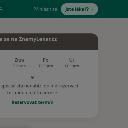
Přihlásit se
Jste lékař?
e se na ZnamyLekar.cz
Zítra
Po
Út
St
Čt
9 Srpen
10 Srpen
11 Srpen
12 Srpen
13 Srp
specialista nenabízí online rezervaci
termínu na této adrese.
Rezervovat termín