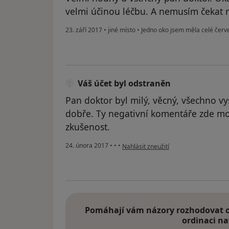
velmi účinou léčbu. A nemusím čekat 
23. září 2017
•
jiné místo
•
Jedno oko jsem měla celé červ
Váš účet byl odstraněn
Pan doktor byl milý, věcný, všechno vysvě
dobře. Ty negativní komentáře zde m
zkušenost.
podle názoru uživatele Váš účet byl o
24. února 2017
•
•
•
Nahlásit zneužití
Pomáhají vám názory rozhodovat o 
ordinaci na