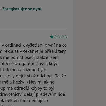
traněn
í!
Zaregistrujte se nyní
 v ordinaci k vyšetření,první na co
řekla,že v čekárně je přítel,který
k mě odmítl ošetřit,takže jsem
kutečně arogantní člověk,když
ek,tak mi na každou bylo
i slovy dejte si už odchod...Takže
e měla hezky :) Nevím,jak ho
tup mě odradí,i kdyby to byl
ravotnictví dělají především lidé
,tak někteří tam nemají co