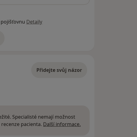
 pojišťovnu
Detaily
adrese
Přidejte svůj názor
žité. Specialisté nemají možnost
Další informace o názor
 recenze pacienta.
Další informace.