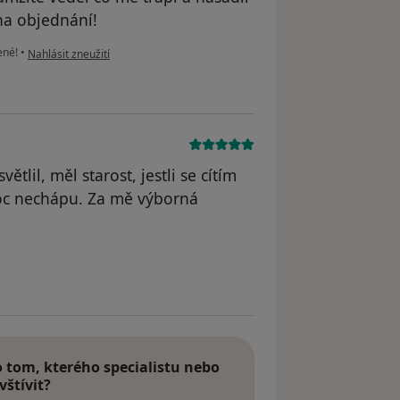
na objednání!
podle názoru uživatele Váš účet byl odstraněn
ené!
•
Nahlásit zneužití
tlil, měl starost, jestli se cítím
oc nechápu. Za mě výborná
dstraněn
tom, kterého specialistu nebo
vštívit?