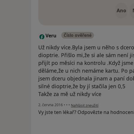
Ano
Veru
Číslo ověřené
V
Už nikdy více.Byla jsem u něho s dcerou
dioptrie. Přišlo mi,že si ale sám není ji
přijít po měsíci na kontrolu .Když jsme 
děláme,že u nich nemáme kartu. Po pár
jsem dceru objednala jinam a paní dok
silné dioptrie,že by jí stačila jen 0,5
Takže za mě už nikdy více
podle názoru uživatele Veru
2. června 2016
•
•
•
Nahlásit zneužití
Vy jste ten lékař? Odpovězte na hodnocen