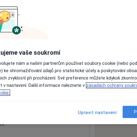
ách nejsou k dispozici
ádné informace o svých službách.
ujeme vaše soukromí
ovolujete nám a našim partnerům používat soubory cookie (nebo po
e) ke shromažďování údajů pro statistické účely a poskytování obs
ich zvyklostí při procházení. Své preference můžete kdykoli zkontro
t v nastavení. Další informace naleznete v
zásadách ochrany soukr
okie.
 mapu
 otevře v nové záložce
P
Upravit nastavení
ní