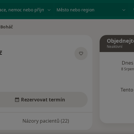
ace, nemoc nebo příjmení
Město nebo region
 Boháč
Objednejt
Neaktivní
č
lizacích
Dnes
8 Srpen
Tento 
Rezervovat termín
Názory pacientů (22)