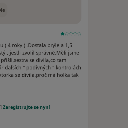
Ne
 ( 4 roky ) .Dostala brýle a 1,5
stý , jestli zvolil správně.Měli jsme
přišli,sestra se divila,co tam
 dalších " podivných " kontrolách
torka se divila,proč má holka tak
í!
Zaregistrujte se nyní