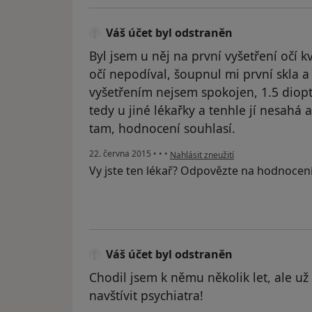
Váš účet byl odstraněn
Byl jsem u něj na první vyšetření očí k
očí nepodíval, šoupnul mi první skla a 
vyšetřením nejsem spokojen, 1.5 dioptr
tedy u jiné lékařky a tenhle jí nesahá
tam, hodnocení souhlasí.
podle názoru uživatele Váš účet byl 
22. června 2015
•
•
•
Nahlásit zneužití
Vy jste ten lékař? Odpovězte na hodnocen
Váš účet byl odstraněn
Chodil jsem k němu několik let, ale u
navštívit psychiatra!