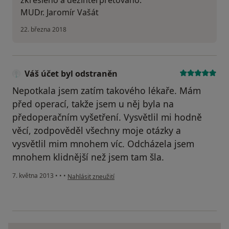
zkresleno a dezinterpretováno.
MUDr. Jaromír Vašát
22. března 2018
Váš účet byl odstraněn
Nepotkala jsem zatím takového lékaře. Mám
před operací, takže jsem u něj byla na
předoperačním vyšetření. Vysvětlil mi hodně
věcí, zodpověděl všechny moje otázky a
vysvětlil mim mnohem víc. Odcházela jsem
mnohem klidnější než jsem tam šla.
podle názoru uživatele Váš účet byl odstraněn
7. května 2013
•
•
•
Nahlásit zneužití