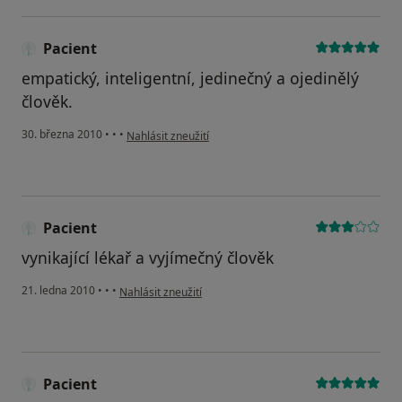
Pacient
empatický, inteligentní, jedinečný a ojedinělý
člověk.
podle názoru uživatele Pacient
30. března 2010
•
•
•
Nahlásit zneužití
Pacient
vynikající lékař a vyjímečný člověk
podle názoru uživatele Pacient
21. ledna 2010
•
•
•
Nahlásit zneužití
Pacient