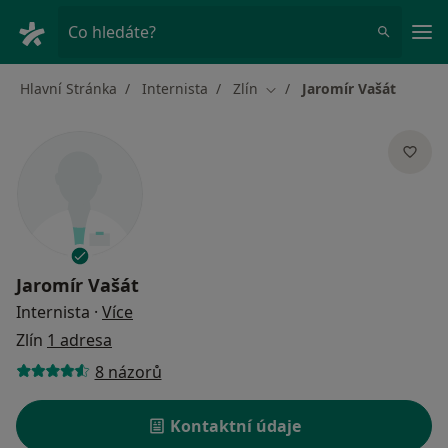
Hla
Co hledáte?
Hlavní Stránka
Internista
Zlín
Jaromír Vašát
Změna města
Jaromír Vašát
o specializacích
Internista
·
Více
Zlín
1 adresa
8 názorů
Kontaktní údaje