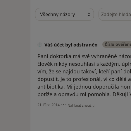
Hledejte v ná
Váš účet byl odstraněn
Číslo ověřen
Paní doktorka má své vyhraněné názor
člověk nikdy nesouhlasí s každým, úpl
vím, že se najdou takoví, kteří paní d
dopustit. Je to profesionál, ví co děl
antibiotika. Mi jednou doporučila ho
potíže a opravdu mi pomohla. Děkuji 
podle názoru uživatele Váš účet byl od
21. října 2014
•
•
•
Nahlásit zneužití