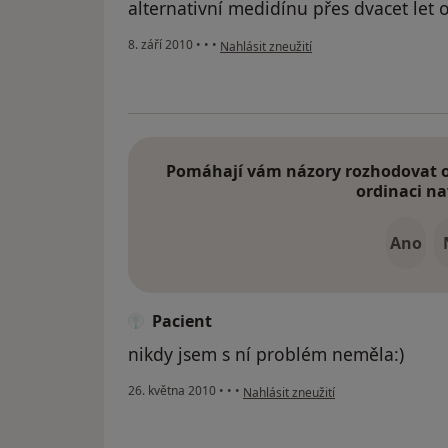
alternativní medidínu přes dvacet let o
podle názoru uživatele Váš účet byl odst
8. září 2010
•
•
•
Nahlásit zneužití
Pomáhají vám názory rozhodovat o 
ordinaci na
Ano
Pacient
nikdy jsem s ní problém neměla:)
podle názoru uživatele Pacient
26. května 2010
•
•
•
Nahlásit zneužití