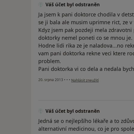
Váš účet byl odstraněn
Ja jsem k pani doktorce chodila v detstv
se ji bala ale musim uprimne rict, ze 
Kdyz jsem pak pozdeji mela zdravotni
doktorky nemel poneti co se mnou je.
Hodne lidi rika ze je naladova...no r
vam pani doktorka rekne veci ktere rodi
problem.
Pani doktorka vi co dela a nedala bych
podle názoru uživatele Váš účet byl o
20. srpna 2013
•
•
•
Nahlásit zneužití
Váš účet byl odstraněn
Jedná se o nejlepšího lékaře a to zdův
alternativní medicinou, co je pro spol