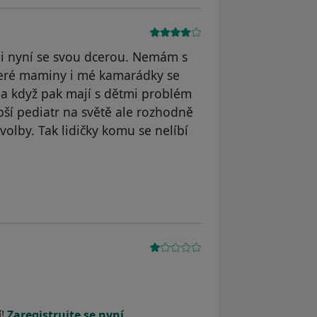
k i nyní se svou dcerou. Nemám s
teré maminy i mé kamarádky se
a a když pak mají s dětmi problém
epší pediatr na světě ale rozhodně
olby. Tak lidičky komu se nelíbí
í!
Zaregistrujte se nyní