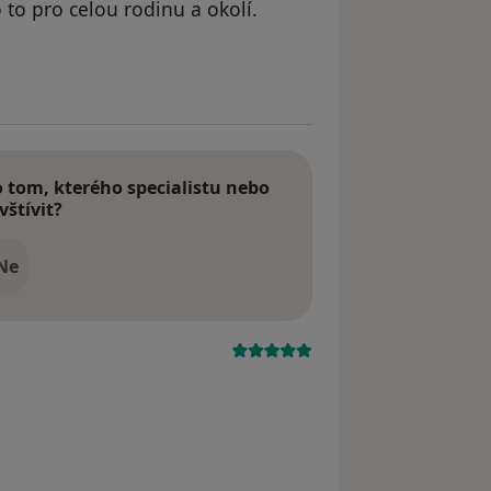
 to pro celou rodinu a okolí.
raněn
tom, kterého specialistu nebo
vštívit?
Ne