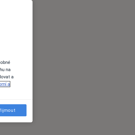
dobné
ahu na
lovat a
omí a
řijmout