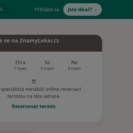
Přihlásit se
Jste lékař?
e se na ZnamyLekar.cz
Zítra
So
Ne
Po
Út
7 Srpen
8 Srpen
9 Srpen
10 Srpen
11 Srp
specialista nenabízí online rezervaci
termínu na této adrese.
Rezervovat termín