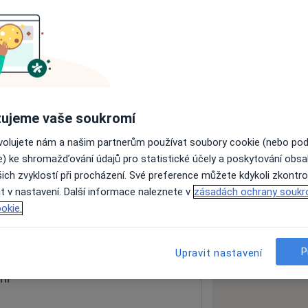
ách nejsou k dispozici
ádné informace o svých službách.
ujeme vaše soukromí
ovolujete nám a našim partnerům používat soubory cookie (nebo po
e) ke shromažďování údajů pro statistické účely a poskytování obs
ich zvyklostí při procházení. Své preference můžete kdykoli zkontro
t v nastavení. Další informace naleznete v
zásadách ochrany soukr
okie.
 mapu
 otevře v nové záložce
P
Upravit nastavení
ní