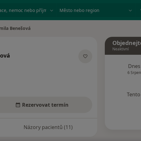
ace, nemoc nebo příjmení
Město nebo region
rmila Benešová
města
Objednejt
Neaktivní
šová
acích
Dnes
6 Srpen
Tento 
Rezervovat termín
Názory pacientů (11)