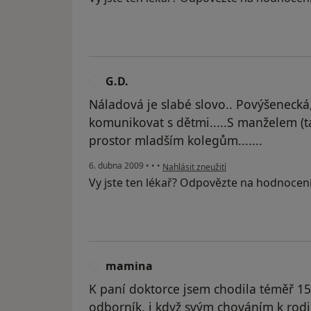
G.D.
G
Náladová je slabé slovo.. Povýšenecká
komunikovat s dětmi.....S manželem (t
prostor mladším kolegům.......
podle názoru uživatele G.D.
6. dubna 2009
•
•
•
Nahlásit zneužití
Vy jste ten lékař? Odpovězte na hodnocen
mamina
M
K paní doktorce jsem chodila téměř 15 
odborník, i když svým chováním k rod