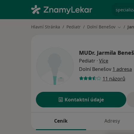
specializ
Hlavní Stránka
Pediatr
Dolní Benešov
Ja
Změna 
MUDr.
Jarmila Bene
o specializ
Pediatr
·
Více
Dolní Benešov
1 adresa
11 názorů
Kontaktní údaje
Ceník
Adresy