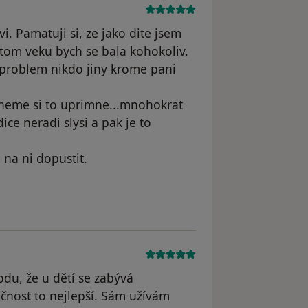
i. Pamatuji si, ze jako dite jsem
v tom veku bych se bala kohokoliv.
 problem nikdo jiny krome pani
ekneme si to uprimne...mnohokrat
ce neradi slysi a pak je to
 na ni dopustit.
dstraněn
odu, že u dětí se zabývá
ečnost to nejlepší. Sám užívám