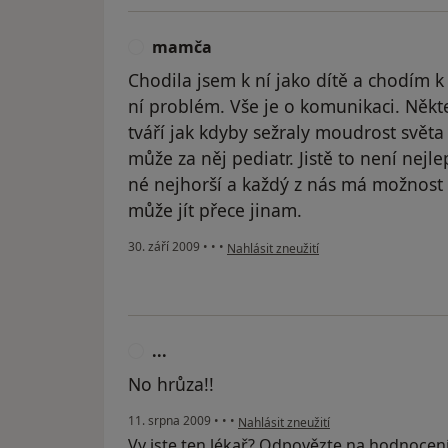
mamča
M
Chodila jsem k ní jako dítě a chodím 
ní problém. Vše je o komunikaci. Něk
tváří jak kdyby sežraly moudrost svět
může za něj pediatr. Jistě to není nejl
né nejhorší a každý z nás má možnost v
může jít přece jinam.
podle názoru uživatele mamča
30. září 2009
•
•
•
Nahlásit zneužití
...
.
No hrůza!!
podle názoru uživatele ...
11. srpna 2009
•
•
•
Nahlásit zneužití
Vy jste ten lékař? Odpovězte na hodnocen