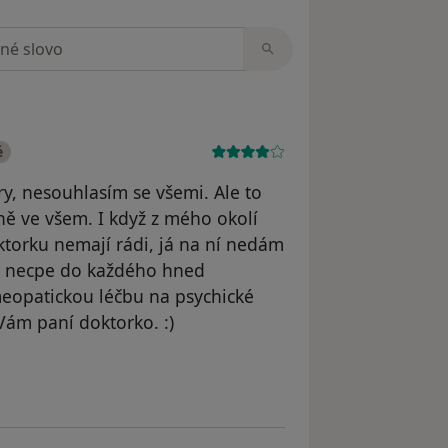
zorech
é
y, nesouhlasím se všemi. Ale to
ně ve všem. I když z mého okolí
oktorku nemají rádi, já na ní nedám
á a necpe do každého hned
meopatickou léčbu na psychické
Vám paní doktorko. :)
straněn