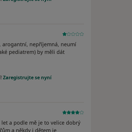
, arogantní, nepříjemná, neumí
aké pediatrem) by měli dát
í!
Zaregistrujte se nyní
let a podle mě je to velice dobrý
ičům a někdy i dětem je