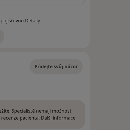
 pojišťovnu
Detaily
adrese
Přidejte svůj názor
žité. Specialisté nemají možnost
Další informace o názor
 recenze pacienta.
Další informace.