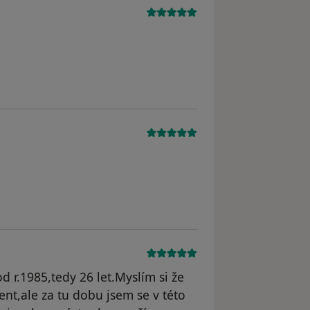
dstraněn
 r.1985,tedy 26 let.Myslím si že
ent,ale za tu dobu jsem se v této