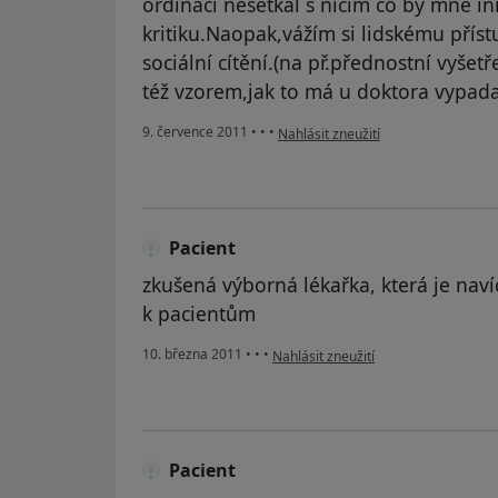
ordinaci nesetkal s ničím co by mně i
kritiku.Naopak,vážím si lidskému příst
sociální cítění.(na př.přednostní vyše
též vzorem,jak to má u doktora vypada
podle názoru uživatele Váš účet byl
9. července 2011
•
•
•
Nahlásit zneužití
Pacient
zkušená výborná lékařka, která je navíc
k pacientům
podle názoru uživatele Pacient
10. března 2011
•
•
•
Nahlásit zneužití
Pacient