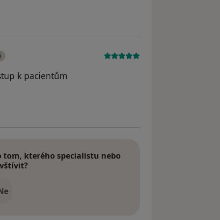
dstraněn
é
ístup k pacientům
dstraněn
tom, kterého specialistu nebo
vštívit?
Ne