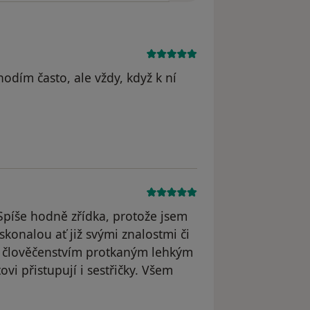
odím často, ale vždy, když k ní
yl odstraněn
píše hodně zřídka, protože jsem
konalou ať již svými znalostmi či
a člověčenstvím protkaným lehkým
i přistupují i sestřičky. Všem