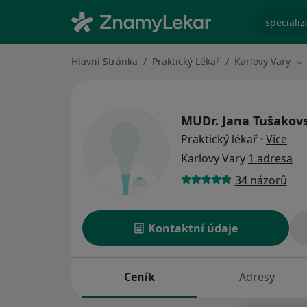
specializ
Hlavní Stránka
Praktický Lékař
Karlovy Vary
Zm
MUDr.
Jana Tušakov
o sp
Praktický lékař
·
Více
Karlovy Vary
1 adresa
34 názorů
Kontaktní údaje
Ceník
Adresy