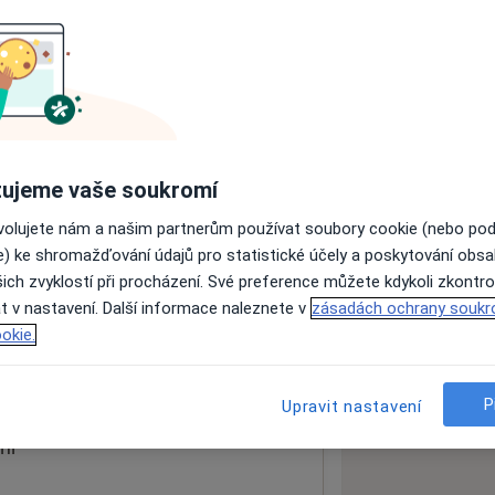
ách nejsou k dispozici
ádné informace o svých službách.
ujeme vaše soukromí
ovolujete nám a našim partnerům používat soubory cookie (nebo po
e) ke shromažďování údajů pro statistické účely a poskytování obs
ich zvyklostí při procházení. Své preference můžete kdykoli zkontro
t v nastavení. Další informace naleznete v
zásadách ochrany soukr
okie.
 mapu
 otevře v nové záložce
P
Upravit nastavení
ní