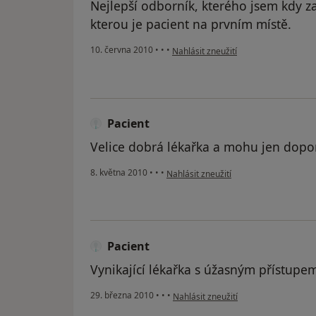
Nejlepší odborník, kterého jsem kdy za
kterou je pacient na prvním místě.
podle názoru uživatele Pacient
10. června 2010
•
•
•
Nahlásit zneužití
Pacient
Velice dobrá lékařka a mohu jen dopo
podle názoru uživatele Pacient
8. května 2010
•
•
•
Nahlásit zneužití
Pacient
Vynikající lékařka s úžasným přístupe
podle názoru uživatele Pacient
29. března 2010
•
•
•
Nahlásit zneužití