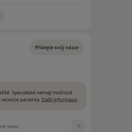
adrese
Přidejte svůj názor
žité. Specialisté nemají možnost
Další informace o názor
 recenze pacienta.
Další informace.
zorech