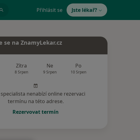
Přihlásit se
Jste lékař?
e se na ZnamyLekar.cz
Zítra
Ne
Po
Út
St
8 Srpen
9 Srpen
10 Srpen
11 Srpen
12 Srp
specialista nenabízí online rezervaci
termínu na této adrese.
Rezervovat termín