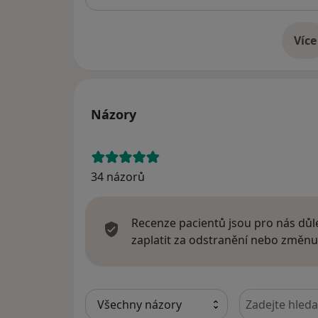
Více
o 
Názory
34 názorů
Recenze pacientů jsou pro nás důle
zaplatit za odstranění nebo změnu
Hledejte v ná