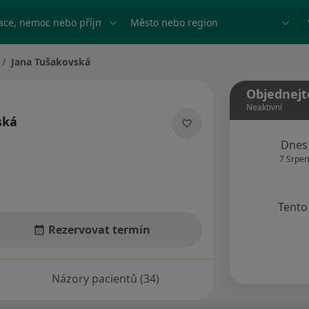
ace, nemoc nebo příjmení
Město nebo region
Jana Tušakovská
ěna města
Objednejt
Neaktivní
ská
ecializacích
Dnes
7 Srpen
Tento 
Rezervovat termín
Názory pacientů (34)