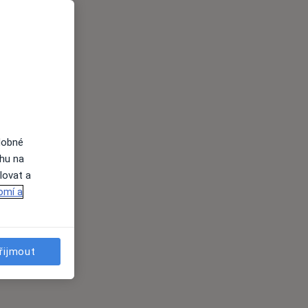
dobné
ahu na
lovat a
omí a
řijmout