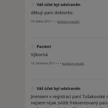
Váš účet byl odstraněn
děkuji pani doktorko.
podle názoru uživatele Váš účet byl o
19. ledna 2012
•
•
•
Nahlásit zneužití
Pacient
Výborná
podle názoru uživatele Pacient
10. července 2011
•
•
•
Nahlásit zneužití
Váš účet byl odstraněn
Jmmsem v registraci paní Tušakovské od
nejsem nijak zvlášt frekventovaný paci