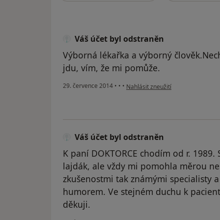
Váš účet byl odstraněn
Výborná lékařka a výborný člověk.Nech
jdu, vím, že mi pomůže.
podle názoru uživatele Váš účet b
29. července 2014
•
•
•
Nahlásit zneužití
Váš účet byl odstraněn
K paní DOKTORCE chodím od r. 1989. S
lajdák, ale vždy mi pomohla měrou nes
zkušenostmi tak známými specialisty 
humorem. Ve stejném duchu k pacientov
děkuji.