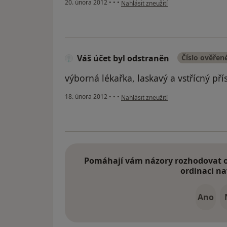
podle názoru uživatele Váš účet byl o
20. února 2012
•
•
•
Nahlásit zneužití
Váš účet byl odstraněn
Číslo ověřen
výborná lékařka, laskavý a vstřícný př
podle názoru uživatele Váš účet byl o
18. února 2012
•
•
•
Nahlásit zneužití
Pomáhají vám názory rozhodovat o 
ordinaci na
Ano