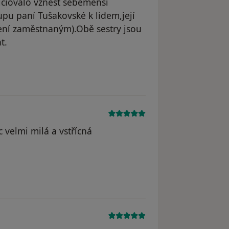
niciovalo vznést sebemenší
upu paní Tušakovské k lidem,její
tření zaměstnaným).Obě sestry jsou
t.
 odstraněn
 velmi milá a vstřícná