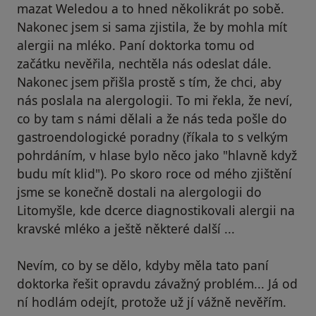
mazat Weledou a to hned několikrát po sobě.
Nakonec jsem si sama zjistila, že by mohla mít
alergii na mléko. Paní doktorka tomu od
začátku nevěřila, nechtěla nás odeslat dále.
Nakonec jsem přišla prostě s tím, že chci, aby
nás poslala na alergologii. To mi řekla, že neví,
co by tam s námi dělali a že nás teda pošle do
gastroendologické poradny (říkala to s velkým
pohrdáním, v hlase bylo něco jako "hlavně když
budu mít klid"). Po skoro roce od mého zjištění
jsme se konečně dostali na alergologii do
Litomyšle, kde dcerce diagnostikovali alergii na
kravské mléko a ještě některé další ...
Nevím, co by se dělo, kdyby měla tato paní
doktorka řešit opravdu závažný problém... Já od
ní hodlám odejít, protože už jí vážně nevěřím.