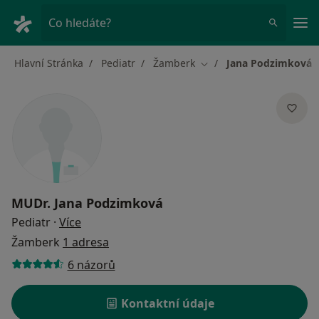
Hla
Co hledáte?
Hlavní Stránka
Pediatr
Žamberk
Jana Podzimková
Změna města
MUDr.
Jana Podzimková
o specializacích
Pediatr
·
Více
Žamberk
1 adresa
6 názorů
Kontaktní údaje