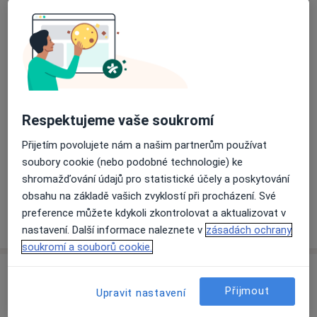
Přiblížit mapu
se otevře v nové záložce
Dostupnost
Na této adrese online kalendář není aktivní
Co mám v takové situaci udělat?
Respektujeme vaše soukromí
Způsoby platby (soukromé návštěvy)
Přijetím povolujete nám a našim partnerům používat
soubory cookie (nebo podobné technologie) ke
Na teto adrese lékař přijímá pacienty na pojišťovnu
shromažďování údajů pro statistické účely a poskytování
Detaily
obsahu na základě vašich zvyklostí při procházení. Své
preference můžete kdykoli zkontrolovat a aktualizovat v
Více
o adrese
nastavení. Další informace naleznete v
zásadách ochrany
soukromí a souborů cookie.
Názory
Přijmout
Upravit nastavení
Přidejte svůj názor