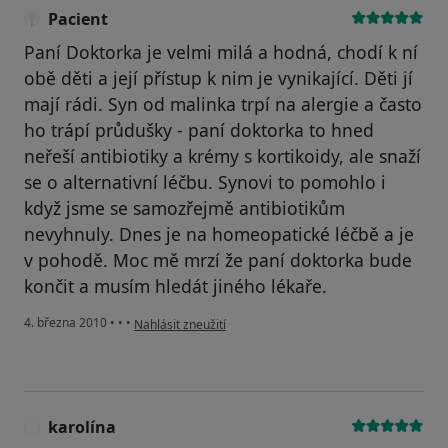
Pacient
Paní Doktorka je velmi milá a hodná, chodí k ní
obě děti a její přístup k nim je vynikající. Děti jí
mají rádi. Syn od malinka trpí na alergie a často
ho trápí průdušky - paní doktorka to hned
neřeší antibiotiky a krémy s kortikoidy, ale snaží
se o alternativní léčbu. Synovi to pomohlo i
když jsme se samozřejmě antibiotikům
nevyhnuly. Dnes je na homeopatické léčbě a je
v pohodě. Moc mě mrzí že paní doktorka bude
končit a musím hledát jiného lékaře.
podle názoru uživatele Pacient
4. března 2010
•
•
•
Nahlásit zneužití
karolína
K