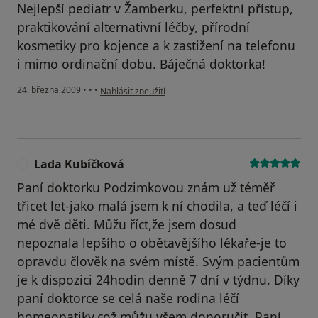
Nejlepší pediatr v Žamberku, perfektní přístup,
praktikování alternativní léčby, přírodní
kosmetiky pro kojence a k zastižení na telefonu
i mimo ordinační dobu. Báječná doktorka!
podle názoru uživatele karolína
24. března 2009
•
•
•
Nahlásit zneužití
Lada Kubíčková
L
Paní doktorku Podzimkovou znám už téměř
třicet let-jako malá jsem k ní chodila, a teď léčí i
mé dvě děti. Můžu říct,že jsem dosud
nepoznala lepšího o obětavějšího lékaře-je to
opravdu člověk na svém místě. Svým pacientům
je k dispozici 24hodin denně 7 dní v týdnu. Díky
paní doktorce se celá naše rodina léčí
homeopatiky,což můžu všem doporučit. Paní