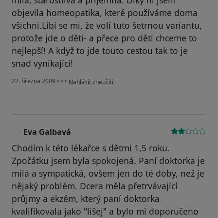
milá, starostlivá a příjemná. Díky ní jsem
objevila homeopatika, které používáme doma
všichni.Líbí se mi, že volí tuto šetrnou variantu,
protože jde o děti- a přece pro děti chceme to
nejlepší! A když to jde touto cestou tak to je
snad vynikající!
podle názoru uživatele maminka dětí
22. března 2009
•
•
•
Nahlásit zneužití
Eva Galbavá
E
Chodím k této lékařce s dětmi 1,5 roku.
Zpočátku jsem byla spokojená. Paní doktorka je
milá a sympatická, ovšem jen do té doby, než je
nějaký problém. Dcera měla přetrvávající
průjmy a ekzém, který paní doktorka
kvalifikovala jako "lišej" a bylo mi doporučeno