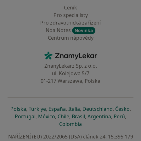
Ceník
Pro specialisty
Pro zdravotnická zařízení
Noa Notes
Novinka
Centrum nápovědy
Kontakt
ZnamyLekar - Hlavní stránka
ZnanyLekarz Sp. z o.o.
ul. Kolejowa 5/7
01-217 Warszawa, Polska
se otevře v nové záložce
se otevře v nové záložce
se otevře v nové záložce
se otevře v nové záložce
se otevře v 
se o
Polska
,
Türkiye
,
España
,
Italia
,
Deutschland
,
Česko
,
se otevře v nové záložce
se otevře v nové záložce
se otevře v nové záložce
se otevře v nové záložc
se otevře v 
se ote
Portugal
,
México
,
Chile
,
Brasil
,
Argentina
,
Perú
,
se otevře v nové záložce
Colombia
NAŘÍZENÍ (EU) 2022/2065 (DSA) článek 24: 15.395.179