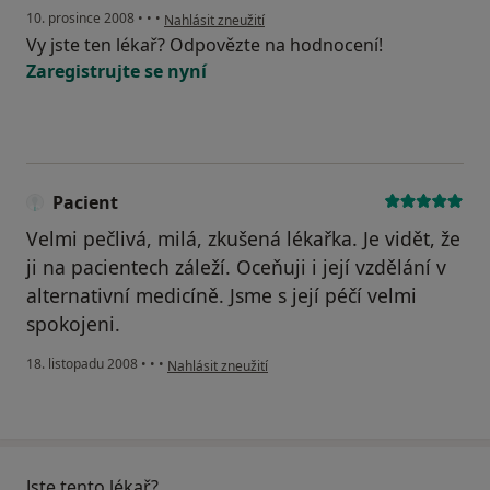
podle názoru uživatele Eva Galbavá
10. prosince 2008
•
•
•
Nahlásit zneužití
Vy jste ten lékař? Odpovězte na hodnocení!
Zaregistrujte se nyní
Pacient
Velmi pečlivá, milá, zkušená lékařka. Je vidět, že
ji na pacientech záleží. Oceňuji i její vzdělání v
alternativní medicíně. Jsme s její péčí velmi
spokojeni.
podle názoru uživatele Pacient
18. listopadu 2008
•
•
•
Nahlásit zneužití
Jste tento lékař?