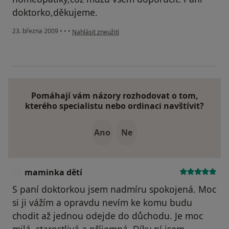
doktorko,děkujeme.
podle názoru uživatele Lada Kubíčková
23. března 2009
•
•
•
Nahlásit zneužití
Pomáhají vám názory rozhodovat o tom,
kterého specialistu nebo ordinaci navštívit?
Ano
Ne
maminka dětí
M
S paní doktorkou jsem nadmíru spokojená. Moc
si ji vážím a opravdu nevím ke komu budu
chodit až jednou odejde do důchodu. Je moc