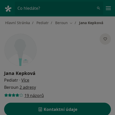
Hla
Co hledáte?
Hlavní Stránka
Pediatr
Beroun
Jana Kepková
Změna města
Jana Kepková
o specializacích
Pediatr
·
Více
Beroun
2 adresy
19 názorů
Kontaktní údaje