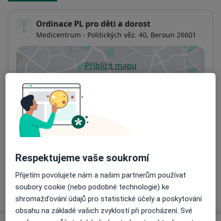
Ordinace PL pro děti a dorost
Medicentrum - Politických věz. 40,
Beroun
26601
Přiblížit mapu
se otevře v nové záložce
Dostupnost
Na této adrese online kalendář není aktivní
Co mám v takové situaci udělat?
Způsoby platby (soukromé návštěvy)
Na teto adrese lékař přijímá pacienty na pojišťovnu
Respektujeme vaše soukromí
Detaily
Přijetím povolujete nám a našim partnerům používat
soubory cookie (nebo podobné technologie) ke
Více
o adrese
shromažďování údajů pro statistické účely a poskytování
obsahu na základě vašich zvyklostí při procházení. Své