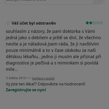
Váš účet byl odstraněn
souhlasím z názory, že paní doktorka s Vámi
jedná jako s debilem a ještě se diví, že všechno
nevíte a je náladová.Jsem ráda, že ji navštívím
pouze minimálně a to v čase záskoku za naši
dětskou lékařku...jedno ji musím ale přiznat při
diagnostice je pečlivá a s miminkem si povídá
mile...
podle názoru uživatele Váš účet byl odstraněn
3. května 2013
•
•
•
Nahlásit zneužití
Vy jste ten lékař? Odpovězte na hodnocení!
Zaregistrujte se nyní