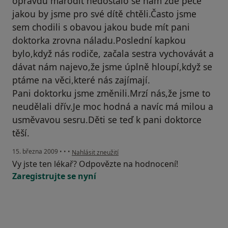
opravdu marodit nedostalo se nám zde péče
jakou by jsme pro své dítě chtěli.Často jsme
sem chodili s obavou jakou bude mít pani
doktorka zrovna náladu.Poslední kapkou
bylo,když nás rodiče, začala sestra vychovávát a
dávat nám najevo,že jsme úplně hloupí,když se
ptáme na věci,které nás zajímají.
Pani doktorku jsme změnili.Mrzí nás,že jsme to
neudělali dřív.Je moc hodná a navíc má milou a
usměvavou sesru.Děti se teď k pani doktorce
těší.
podle názoru uživatele Naštěstí už bývalí pacienti
15. března 2009
•
•
•
Nahlásit zneužití
Vy jste ten lékař? Odpovězte na hodnocení!
Zaregistrujte se nyní