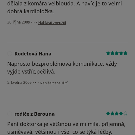
dělala z komára velblouda. A navíc je to velmi
dobrá kardioložka.
podle názoru uživatele Pacient
30. října 2009
•
•
•
Nahlásit zneužití
Kodetová Hana
K
Naprosto bezproblémová komunikace, vždy
vyjde vstříc,pečlivá.
podle názoru uživatele Kodetová Hana
5. května 2009
•
•
•
Nahlásit zneužití
rodiče z Berouna
R
Paní doktorka je většinou velmi milá, příjemná,
usměvavá, většinou i vše, co se týká léčby,