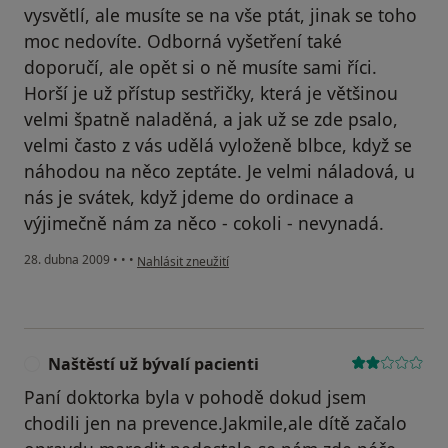
vysvětlí, ale musíte se na vše ptát, jinak se toho
moc nedovíte. Odborná vyšetření také
doporučí, ale opět si o ně musíte sami říci.
Horší je už přístup sestřičky, která je většinou
velmi špatně naladěná, a jak už se zde psalo,
velmi často z vás udělá vyloženě blbce, když se
náhodou na něco zeptáte. Je velmi náladová, u
nás je svátek, když jdeme do ordinace a
výjimečně nám za něco - cokoli - nevynadá.
podle názoru uživatele rodiče z Berouna
28. dubna 2009
•
•
•
Nahlásit zneužití
Naštěstí už bývalí pacienti
N
Paní doktorka byla v pohodě dokud jsem
chodili jen na prevence.Jakmile,ale dítě začalo