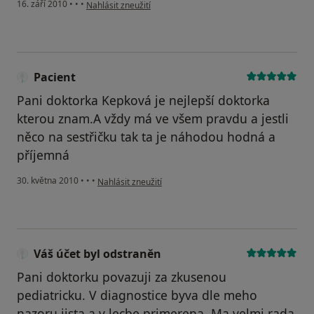
podle názoru uživatele Pacient
16. září 2010
•
•
•
Nahlásit zneužití
Pacient
Pani doktorka Kepková je nejlepší doktorka
kterou znam.A vždy má ve všem pravdu a jestli
něco na sestřičku tak ta je náhodou hodná a
příjemná
podle názoru uživatele Pacient
30. května 2010
•
•
•
Nahlásit zneužití
Váš účet byl odstraněn
Pani doktorku povazuji za zkusenou
pediatricku. V diagnostice byva dle meho
nazoru jista a v lecbe primerena. Ma velmi rada