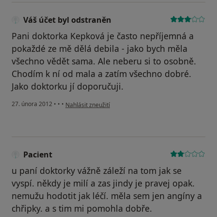
Váš účet byl odstraněn
Pani doktorka Kepková je často nepříjemná a
pokaždé ze mě dělá debila - jako bych měla
všechno vědět sama. Ale neberu si to osobně.
Chodím k ní od mala a zatím všechno dobré.
Jako doktorku jí doporučuji.
podle názoru uživatele Váš účet byl odstraněn
27. února 2012
•
•
•
Nahlásit zneužití
Pacient
u paní doktorky vážně záleží na tom jak se
vyspí. někdy je milí a zas jindy je pravej opak.
nemužu hodotit jak léčí. měla sem jen angíny a
chřipky. a s tim mi pomohla dobře.