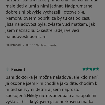
male deti a umi s nimi jednat. Nadprumerne
dobre s ni obvykle vychazeji i otcove :-))).
Nemohu ovsem poprit, ze by tu cas od casu
jista naladovost byla, zvlaste vuci matkam, jak
jsem naznacila. O sestre radeji ve veci
naladovosti pomlcim.
podle názoru uživatele Váš účet byl odstraněn
30. listopadu 2009
•
•
•
Nahlásit zneužití
Pacient
paní doktorka je možná náladová ,ale kdo není.
Já osobně jsem k ní chodila jako dítě, chodím k
ní teď se svými dětmi a jsem naprosto
spokojená.Nikdy nic nezanedbala a naopak mi
vyšla vstříc i když jsem jako nezkušená matka