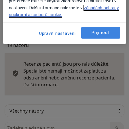
preference můžete kdykoli zkontrolovat a aktualizovat v
Názory
nastavení. Další informace naleznete v
zásadách ochrany
soukromí a souborů cookie.
Přidejte svůj názor
Přijmout
Upravit nastavení
19 názorů
Recenze pacientů jsou pro nás důležité.
Specialisté nemají možnost zaplatit za
odstranění nebo změnu recenze pacienta.
Další informace o názorech
Další informace.
Hledejte v názorech