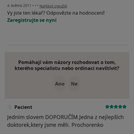
podle názoru uživatele Pacient
4. května 2011
•
•
•
Nahlásit zneužití
Vy jste ten lékař? Odpovězte na hodnocení!
Zaregistrujte se nyní
Pomáhají vám názory rozhodovat o tom,
kterého specialistu nebo ordinaci navštívit?
Ano
Ne
Pacient
Jedním slovem DOPORUČÍM.Jedna z nejlepších
doktorek,ktery jsme měli. Prochorenko