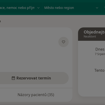
ace, nemoc nebo příjmení
Město nebo region
a
Objednejt
Neaktivní
izacích
Dnes
7 Srpen
Tento 
Rezervovat termín
Názory pacientů (35)