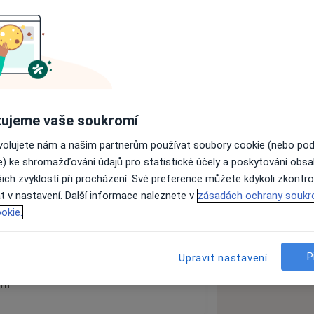
ách nejsou k dispozici
ádné informace o svých službách.
ujeme vaše soukromí
ovolujete nám a našim partnerům používat soubory cookie (nebo po
e) ke shromažďování údajů pro statistické účely a poskytování obs
ich zvyklostí při procházení. Své preference můžete kdykoli zkontro
t v nastavení. Další informace naleznete v
zásadách ochrany soukr
okie.
 mapu
 otevře v nové záložce
P
Upravit nastavení
ní