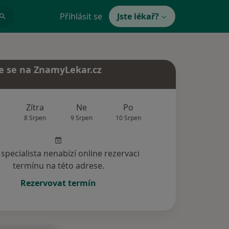
Přihlásit se
Jste lékař?
e se na ZnamyLekar.cz
Zítra
Ne
Po
Út
St
8 Srpen
9 Srpen
10 Srpen
11 Srpen
12 Srp
specialista nenabízí online rezervaci
termínu na této adrese.
Rezervovat termín