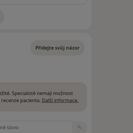
adrese
Přidejte svůj názor
žité. Specialisté nemají možnost
Další informace o názor
 recenze pacienta.
Další informace.
zorech