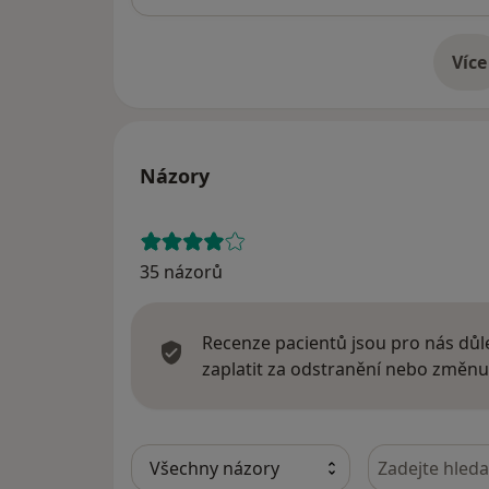
Více
o 
Názory
35 názorů
Recenze pacientů jsou pro nás důle
zaplatit za odstranění nebo změnu
Hledejte v ná