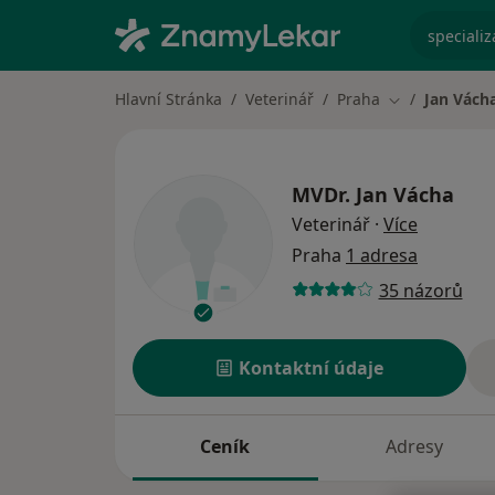
specializ
Hlavní Stránka
Veterinář
Praha
Jan Vách
Změna města
MVDr.
Jan Vácha
o special
Veterinář
·
Více
Praha
1 adresa
35 názorů
Kontaktní údaje
Ceník
Adresy