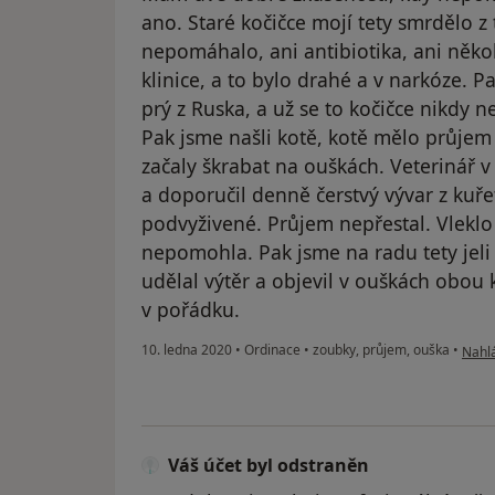
ano. Staré kočičce mojí tety smrdělo z
nepomáhalo, ani antibiotika, ani něk
klinice, a to bylo drahé a v narkóze. 
prý z Ruska, a už se to kočičce nikdy nev
Pak jsme našli kotě, kotě mělo průjem 
začaly škrabat na ouškách. Veterinář 
a doporučil denně čerstvý vývar z kuře
podvyživené. Průjem nepřestal. Vleklo 
nepomohla. Pak jsme na radu tety jel
udělal výtěr a objevil v ouškách obou 
v pořádku.
podle
10. ledna 2020
•
Ordinace
•
zoubky, průjem, ouška
•
Nahlá
Váš účet byl odstraněn