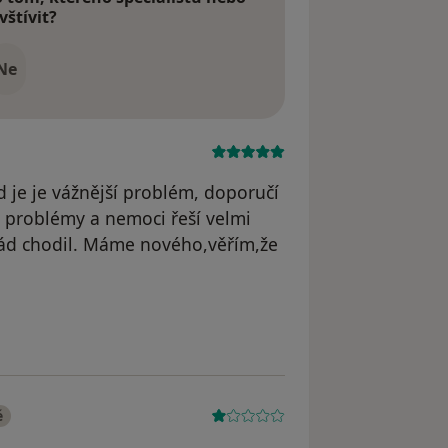
vštívit?
Ne
d je je vážnější problém, doporučí
 problémy a nemoci řeší velmi
rád chodil. Máme nového,věřím,že
K
é