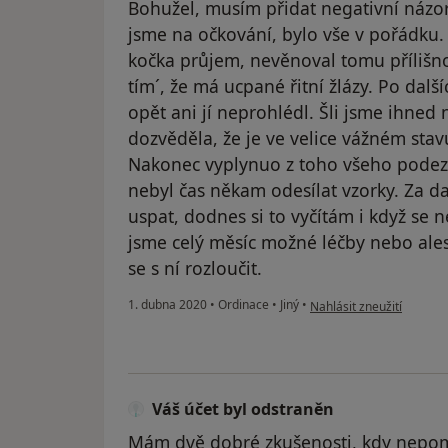
Bohužel, musím přidat negativní názor
jsme na očkování, bylo vše v pořádku.
kočka průjem, nevěnoval tomu přílišn
tím´, že má ucpané řitní žlázy. Po dalš
opět ani jí neprohlédl. Šli jsme ihned 
dozvěděla, že je ve velice vážném stavu
Nakonec vyplynuo z toho všeho podezře
nebyl čas někam odesílat vzorky. Za da
uspat, dodnes si to vyčítám i když se ne
jsme celý měsíc možné léčby nebo al
se s ní rozloučit.
podle názoru uživatele V
1. dubna 2020
•
Ordinace
•
Jiný
•
Nahlásit zneužití
Váš účet byl odstraněn
Mám dvě dobré zkušenosti, kdy nepomoh