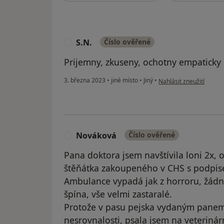
S.N.
Číslo ověřené
S
Prijemny, zkuseny, ochotny empaticky 
podle názoru uživatele 
3. března 2023
•
jiné místo
•
Jiný
•
Nahlásit zneužití
Nováková
Číslo ověřené
N
Pana doktora jsem navštívila loni 2x,
štěňátka zakoupeného v CHS s podpis
Ambulance vypadá jak z horroru, žádná
špína, vše velmi zastaralé.
Protože v pasu pejska vydaným panem
nesrovnalosti, psala jsem na veterin