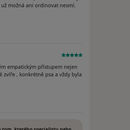
že už možná ani ordinovat nesmí.
ováková
ělým empatickým přístupem nejen
 zvíře , konkrétně psa a vždy byla
Božetěch Pražák
tom, kterého specialistu nebo