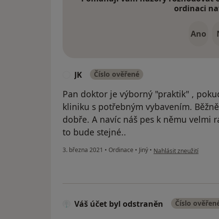
ordinaci na
Ano
JK
Číslo ověřené
J
Pan doktor je výborný "praktik" , poku
kliniku s potřebným vybavením. Běžně
dobře. A navíc náš pes k němu velmi 
to bude stejné..
podle názoru uživatele J
3. března 2021
•
Ordinace
•
Jiný
•
Nahlásit zneužití
Váš účet byl odstraněn
Číslo ověřen