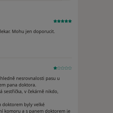
lekar. Mohu jen doporucit.
S.N.
 ohledně nesrovnalosti pasu u
em pana doktora.
 sestřička, v čekárně nikdo,
 doktorem byly velké
ární komoru a s panem doktorem je