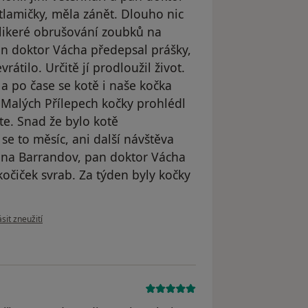
 tlamičky, měla zánět. Dlouho nic
olikeré obrušování zoubků na
Pan doktor Vácha předepsal prášky,
rátilo. Určitě jí prodloužil život.
a po čase se kotě i naše kočka
v Malých Přílepech kočky prohlédl
te. Snad že bylo kotě
se to měsíc, ani další návštěva
i na Barrandov, pan doktor Vácha
kočiček svrab. Za týden byly kočky
 názoru uživatele Váš účet byl odstraněn
sit zneužití