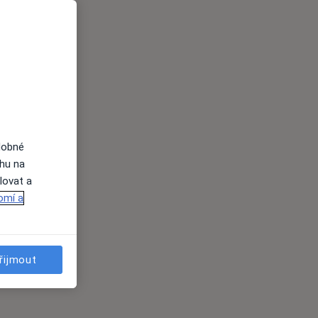
dobné
ahu na
lovat a
omí a
řijmout