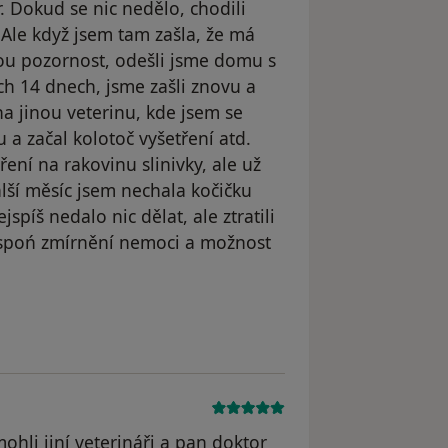
. Dokud se nic nedělo, chodili
 Ale když jsem tam zašla, že má
ou pozornost, odešli jsme domu s
ích 14 dnech, jsme zašli znovu a
na jinou veterinu, kde jsem se
 a začal kolotoč vyšetření atd.
ní na rakovinu slinivky, ale už
lší měsíc jsem nechala kočičku
jspíš nedalo nic dělat, ale ztratili
espoń zmírnění nemoci a možnost
áš účet byl odstraněn
li jiní veterináři a pan doktor