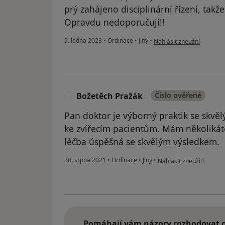
prý zahájeno disciplinární řízení, tak
Opravdu nedoporučuji!!
podle názoru uživatele N
9. ledna 2023
•
Ordinace
•
Jiný
•
Nahlásit zneužití
Božetěch Pražák
Číslo ověřené
B
Pan doktor je výborný praktik se skv
ke zvířecím pacientům. Mám několikáté
léčba úspěšná se skvělým výsledkem.
podle názoru uživatele 
30. srpna 2021
•
Ordinace
•
Jiný
•
Nahlásit zneužití
Pomáhají vám názory rozhodovat o 