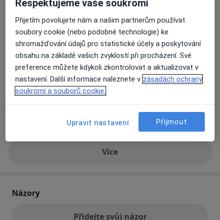
Respektujeme vaše soukromí
Přijetím povolujete nám a našim partnerům používat
Přiblížit mapu
soubory cookie (nebo podobné technologie) ke
se otevře v nové záložce
shromažďování údajů pro statistické účely a poskytování
Dostupnost
obsahu na základě vašich zvyklostí při procházení. Své
Na této adrese online kalendář není aktivní
preference můžete kdykoli zkontrolovat a aktualizovat v
Co mám v takové situaci udělat?
nastavení. Další informace naleznete v
zásadách ochrany
soukromí a souborů cookie.
Způsoby platby (soukromé návštěvy)
Na teto adrese lékař přijímá pacienty na pojišťovnu
Přijmout
Upravit nastavení
Detaily
Více
o adrese
Názory
Přidejte svůj názor