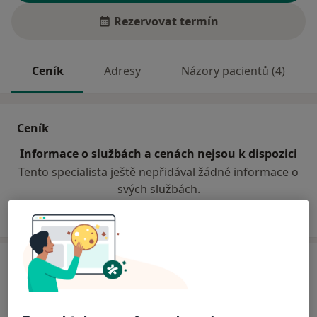
Rezervovat termín
Ceník
Adresy
Názory pacientů (4)
Ceník
Informace o službách a cenách nejsou k dispozici
Tento specialista ještě nepřidával žádné informace o
svých službách.
Adresa
Městská nemocnice Ostrava
Nemocniční 20,
Ostrava
728 80