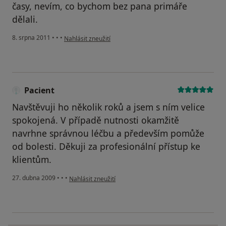
časy, nevím, co bychom bez pana primáře
dělali.
podle názoru uživatele Pacient
8. srpna 2011
•
•
•
Nahlásit zneužití
Pacient
Navštěvuji ho několik roků a jsem s ním velice
spokojená. V případě nutnosti okamžitě
navrhne správnou léčbu a především pomůže
od bolesti. Děkuji za profesionální přístup ke
klientům.
podle názoru uživatele Pacient
27. dubna 2009
•
•
•
Nahlásit zneužití