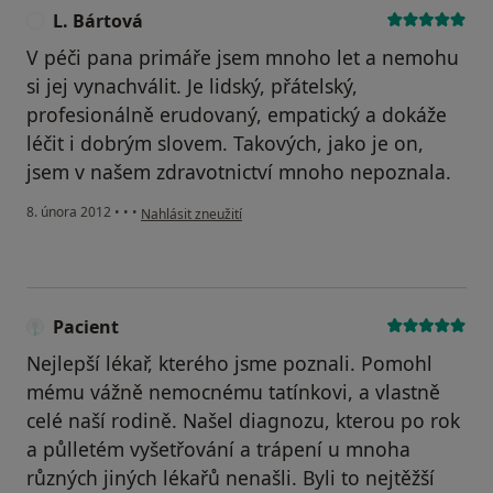
L. Bártová
L
V péči pana primáře jsem mnoho let a nemohu
si jej vynachválit. Je lidský, přátelský,
profesionálně erudovaný, empatický a dokáže
léčit i dobrým slovem. Takových, jako je on,
jsem v našem zdravotnictví mnoho nepoznala.
podle názoru uživatele L. Bártová
8. února 2012
•
•
•
Nahlásit zneužití
Pacient
Nejlepší lékař, kterého jsme poznali. Pomohl
mému vážně nemocnému tatínkovi, a vlastně
celé naší rodině. Našel diagnozu, kterou po rok
a půlletém vyšetřování a trápení u mnoha
různých jiných lékařů nenašli. Byli to nejtěžší