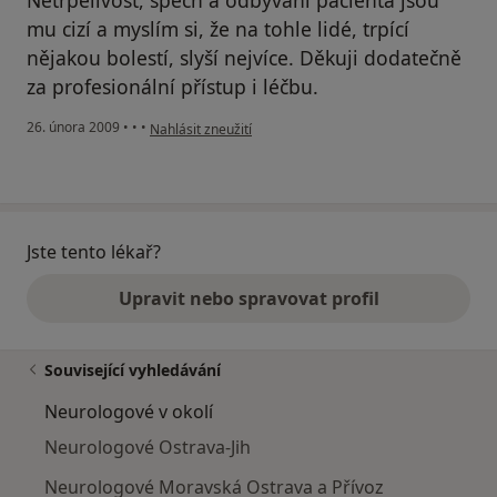
Netrpělivost, spěch a odbývání pacienta jsou
mu cizí a myslím si, že na tohle lidé, trpící
nějakou bolestí, slyší nejvíce. Děkuji dodatečně
za profesionální přístup i léčbu.
podle názoru uživatele T.N., Ostrava
26. února 2009
•
•
•
Nahlásit zneužití
Jste tento lékař?
Upravit nebo spravovat profil
Související vyhledávání
Neurologové v okolí
Neurologové Ostrava-Jih
Neurologové Moravská Ostrava a Přívoz