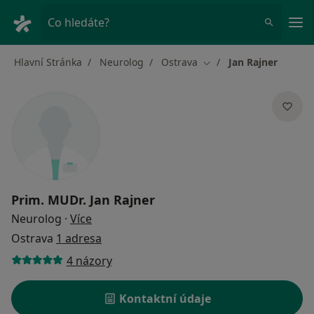
Hla
Co hledáte?
Hlavní Stránka
Neurolog
Ostrava
Jan Rajner
Změna města
Prim. MUDr.
Jan Rajner
o specializacích
Neurolog
·
Více
Ostrava
1 adresa
4 názory
Kontaktní údaje