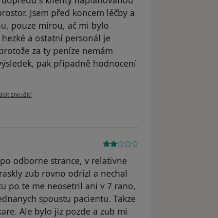
 dopředu s klienty naplánovanou
 prostor. Jsem před koncem léčby a
nu, pouze mírou, ač mi bylo
 hezké a ostatní personál je
 protože za ty peníze nemám
 výsledek, pak případně hodnocení
e názoru uživatele Váš účet byl odstraněn
ásit zneužití
o odborne strance, v relativne
askly zub rovno odrizl a nechal
u po te me neosetril ani v 7 rano,
jednanych spoustu pacientu. Takze
are. Ale bylo jiz pozde a zub mi