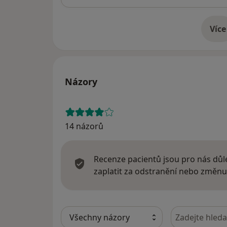
Více
o 
Názory
14 názorů
Recenze pacientů jsou pro nás důle
zaplatit za odstranění nebo změnu
Hledejte v ná