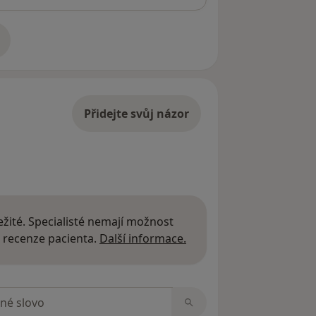
adrese
Přidejte svůj názor
žité. Specialisté nemají možnost
Další informace o názor
 recenze pacienta.
Další informace.
zorech