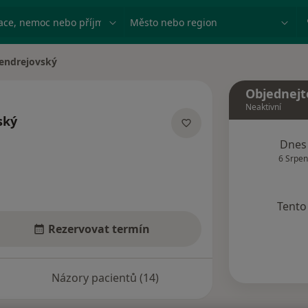
ace, nemoc nebo příjmení
Město nebo region
Jendrejovský
sta
Objednejt
Neaktivní
ský
ích
Dnes
6 Srpen
Tento 
Rezervovat termín
Názory pacientů (14)