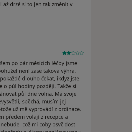
 až drzé si to jen tak změnit v
ele Marie
šem po pár měsících léčby jsme
bohužel není zase taková výhra,
pokaždé dlouho čekat, ikdyz jste
e o půl hodiny později. Takže si
lánovat půl dne volna. Má svoje
vysvětlí, spěchá, musím jej
otože už mě vyprovádí z ordinace.
n předem volají z recepce a
 nebude, což mi coby osvč dost