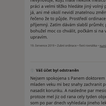
nevyhovuje, když máte několik měsíců
práci a velmi těžko hledáte jiný volný
já, ani mé okolí nevidí znatelnou změ
řečeno že to půjde. Prostředí ordinace
příjemný. Zatím dávám slabší průměr,
bohužel moc co chválit, počkám si na
upravím.
podl
19. července 2019
•
Zubní ordinace
•
fixní rovnátka
•
Nahl
Váš účet byl odstraněn
Nejsem spokojena s Panem doktorem p
mladen veku mi bez snahy zachranit pr
nasadit korunku. A nasledne par mesic
protoze mel jiz od rana cely tyden ob
som po par dnech vyhledala jineho lek