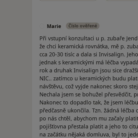
Marie
Číslo ověřené
M
Při vstupní konzultaci u p. zubaře Jend
že chci keramická rovnátka, mě p. zubař
cca 20-30 tisíc a dala si Invisalign. Je
jednak s keramickými má léčba vypadá 
rok a druhak Invisalign jsou sice dražš
NIC.. zatímco u keramických budu plat
návštěvu, což vyjde nakonec skoro stej
Nechala jsem se bohužel přesvědčit, p
Nakonec to dopadlo tak, že jsem léčbu
předčasně ukončila. Tzn. žádná léčba c
po nás chtěl, abychom mu začaly plati
pojišťovna přestala platit a jeho to ci
na začátku nějaká domluva, byl to jed