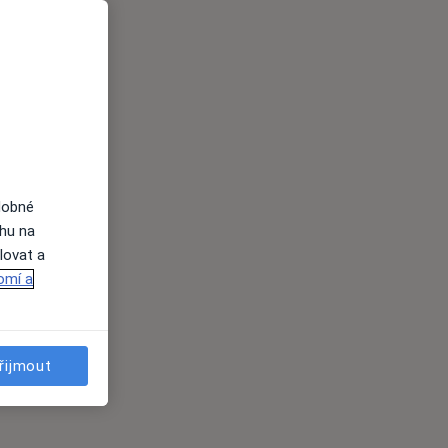
dobné
ahu na
lovat a
omí a
řijmout