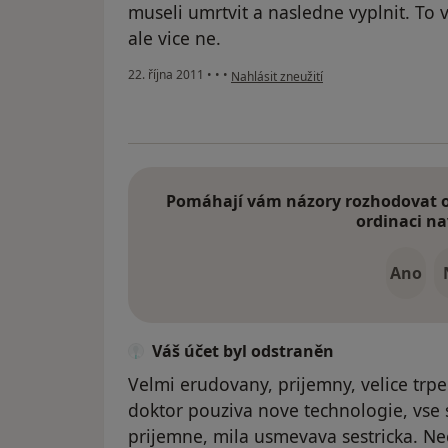
museli umrtvit a nasledne vyplnit. To 
ale vice ne.
podle názoru uživatele Váš účet byl od
22. října 2011
•
•
•
Nahlásit zneužití
Pomáhají vám názory rozhodovat o 
ordinaci na
Ano
Váš účet byl odstraněn
Velmi erudovany, prijemny, velice trpe
doktor pouziva nove technologie, vse s
prijemne, mila usmevava sestricka. Nec