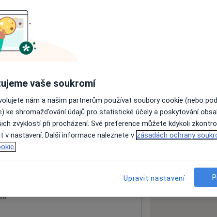
ách nejsou k dispozici
ádné informace o svých službách.
ujeme vaše soukromí
ovolujete nám a našim partnerům používat soubory cookie (nebo po
e) ke shromažďování údajů pro statistické účely a poskytování obs
ich zvyklostí při procházení. Své preference můžete kdykoli zkontro
t v nastavení. Další informace naleznete v
zásadách ochrany soukr
1
okie.
 mapu
 otevře v nové záložce
P
Upravit nastavení
ní