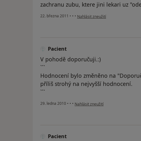
zachranu zubu, ktere jini lekari uz "ode
podle názoru uživatele Váš účet byl 
22. března 2011
•
•
•
Nahlásit zneužití
Pacient
V pohodě doporučuji.:)
```
Hodnocení bylo změněno na "Doporuč
příliš strohý na nejvyšší hodnocení.
```
podle názoru uživatele Pacient
29. ledna 2010
•
•
•
Nahlásit zneužití
Pacient