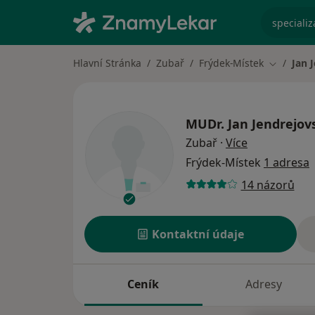
specializ
Hlavní Stránka
Zubař
Frýdek-Místek
Jan 
Změna mě
MUDr.
Jan Jendrejov
o specializac
Zubař
·
Více
Frýdek-Místek
1 adresa
14 názorů
Kontaktní údaje
Ceník
Adresy