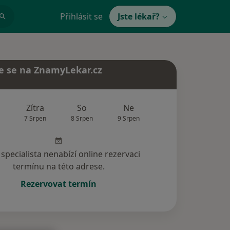
Přihlásit se
Jste lékař?
e se na ZnamyLekar.cz
Zítra
So
Ne
Po
Út
7 Srpen
8 Srpen
9 Srpen
10 Srpen
11 Srp
specialista nenabízí online rezervaci
termínu na této adrese.
Rezervovat termín