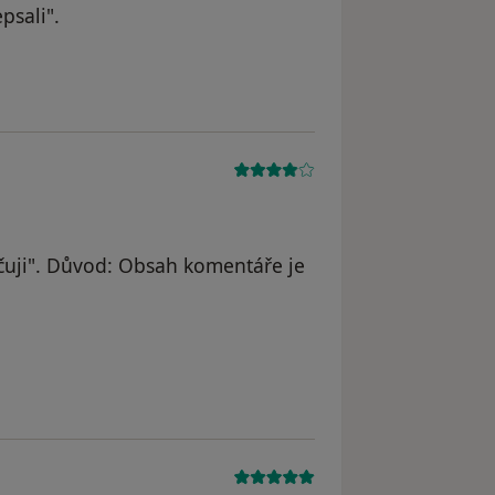
psali".
odstraněn
uji". Důvod: Obsah komentáře je