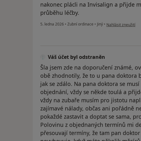
nakonec plácli na Invisalign a přijde mi
průběhu léčby.
podle názoru uživat
5. ledna 2026
•
Zubní ordinace
•
Jiný
•
Nahlásit zneužití
Váš účet byl odstraněn
Šla jsem zde na doporučení známé, ov
obě zhodnotily, že to u pana doktora 
jak se zdálo. Na pana doktora se musí 
objednání, vždy se někde toulá a přijd
vždy na zubaře musím pro jistotu nap
zajímavé nálady, občas ani pořádně ne
pokaždé zastavit a doptat se sama, pr
Polovinu z objednaných termínů mi de
přesouvají termíny, že tam pan doktor