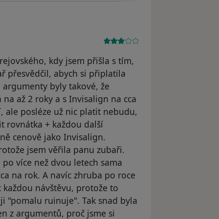
rejovského, kdy jsem přišla s tím,
 přesvědčil, abych si připlatila
ho argumenty byly takové, že
na až 2 roky a s Invisalign na cca
í, ale posléze už nic platit nebudu,
it rovnátka + každou další
ně cenově jako Invisalign.
rotože jsem věřila panu zubaři.
 po více než dvou letech sama
ca na rok. A navíc zhruba po roce
t každou návštěvu, protože to
tuji "pomalu ruinuje". Tak snad byla
en z argumentů, proč jsme si