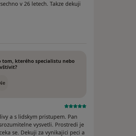
vsechno v 26 letech. Takze dekuji
straněn
tom, kterého specialistu nebo
vštívit?
Ne
livy a s lidskym pristupem. Pan
rozumitelne vysvetli. Prostredi je
eka se. Dekuji za vynikajici peci a