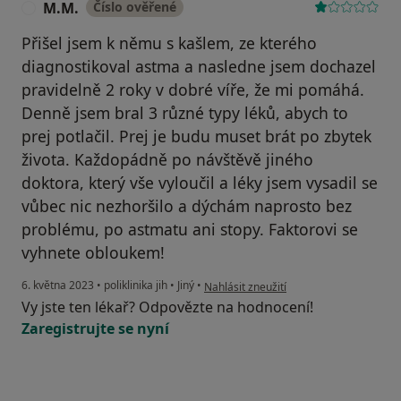
M.M.
Číslo ověřené
M
Přišel jsem k němu s kašlem, ze kterého
diagnostikoval astma a nasledne jsem dochazel
pravidelně 2 roky v dobré víře, že mi pomáhá.
Denně jsem bral 3 různé typy léků, abych to
prej potlačil. Prej je budu muset brát po zbytek
života. Každopádně po návštěvě jiného
doktora, který vše vyloučil a léky jsem vysadil se
vůbec nic nezhoršilo a dýchám naprosto bez
problému, po astmatu ani stopy. Faktorovi se
vyhnete obloukem!
podle názoru uživatele M.M.
6. května 2023
•
poliklinika jih
•
Jiný
•
Nahlásit zneužití
Vy jste ten lékař? Odpovězte na hodnocení!
Zaregistrujte se nyní