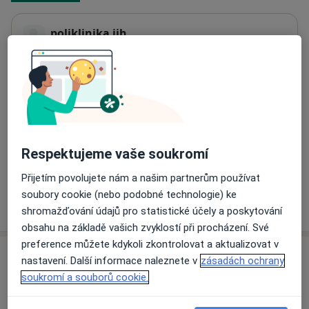
poliklinika jih
matice školské,
České Budějovice
370 00
Přiblížit mapu
se otevře v nové záložce
Dostupnost
Na této adrese online kalendář není aktivní
Co mám v takové situaci udělat?
Respektujeme vaše soukromí
Přijetím povolujete nám a našim partnerům používat
soubory cookie (nebo podobné technologie) ke
Více
o adrese
shromažďování údajů pro statistické účely a poskytování
obsahu na základě vašich zvyklostí při procházení. Své
preference můžete kdykoli zkontrolovat a aktualizovat v
Názory
nastavení. Další informace naleznete v
zásadách ochrany
soukromí a souborů cookie.
Přidejte svůj názor