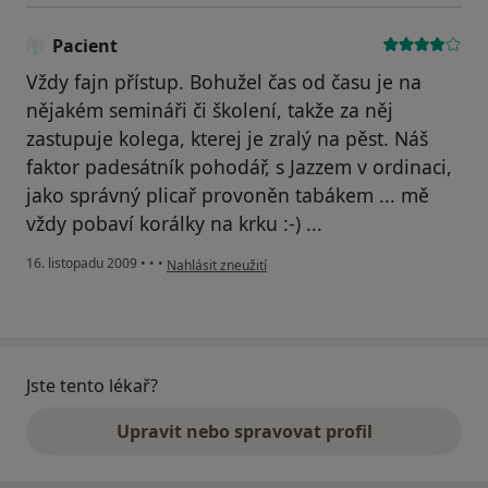
Pacient
Vždy fajn přístup. Bohužel čas od času je na
nějakém semináři či školení, takže za něj
zastupuje kolega, kterej je zralý na pěst. Náš
faktor padesátník pohodář, s Jazzem v ordinaci,
jako správný plicař provoněn tabákem ... mě
vždy pobaví korálky na krku :-) ...
podle názoru uživatele Pacient
16. listopadu 2009
•
•
•
Nahlásit zneužití
Jste tento lékař?
Upravit nebo spravovat profil