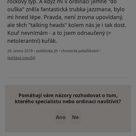
rockový typ. A když mi v ordinaci jemně "do
ouška" zněla fantastická trubka jazzmana, bylo
mi hned lépe. Pravda, není zrovna upovídaný,
ale těch "talking heads" kolem nás je i tak dost.
Kouř nevnímám - a to jsem odnaučený (=
netolerantní) kuřák.
26. února 2018
•
poliklinika jih
•
chronické pokašlávání
•
podle názoru uživatele Váš účet byl odstraněn
Nahlásit zneužití
Pomáhají vám názory rozhodovat o tom,
kterého specialistu nebo ordinaci navštívit?
Ano
Ne