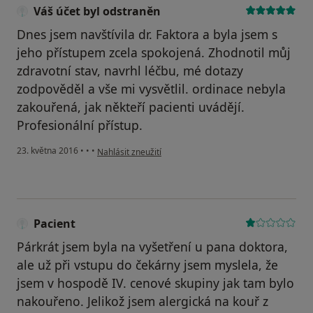
Váš účet byl odstraněn
Dnes jsem navštívila dr. Faktora a byla jsem s
jeho přístupem zcela spokojená. Zhodnotil můj
zdravotní stav, navrhl léčbu, mé dotazy
zodpověděl a vše mi vysvětlil. ordinace nebyla
zakouřená, jak někteří pacienti uvádějí.
Profesionální přístup.
podle názoru uživatele Váš účet byl odstraněn
23. května 2016
•
•
•
Nahlásit zneužití
Pacient
Párkrát jsem byla na vyšetření u pana doktora,
ale už při vstupu do čekárny jsem myslela, že
jsem v hospodě IV. cenové skupiny jak tam bylo
nakouřeno. Jelikož jsem alergická na kouř z