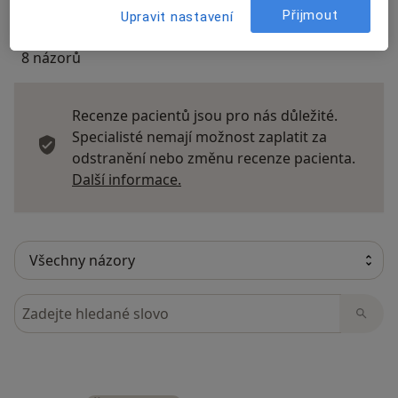
Přijmout
Upravit nastavení
8 názorů
Recenze pacientů jsou pro nás důležité.
Specialisté nemají možnost zaplatit za
odstranění nebo změnu recenze pacienta.
Další informace o názorech
Další informace.
Hledejte v názorech