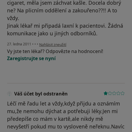
cigaret, měla jsem záchvat kašle. Docela dobrý
ne? Na plicním oddělení a zakouřeno??!! A to
vždy.
Jinak lékař mi připadá laxní k pacientovi. Žádná
komunikace jako u jiných odborníků.
podle názoru uživatele Pacient
27. ledna 2011
•
•
•
Nahlásit zneužití
Vy jste ten lékař? Odpovězte na hodnocení!
Zaregistrujte se nyní
Váš účet byl odstraněn
Léčí mě řadu let a vždy,když přijdu a oznámím
mu,že nemohu dýchat a potřebuji léky.Jen mi
předepíše co mám v kartě,ale nikdy mě
nevyšetří pokud mu to vysloveně neřeknu.Navíc