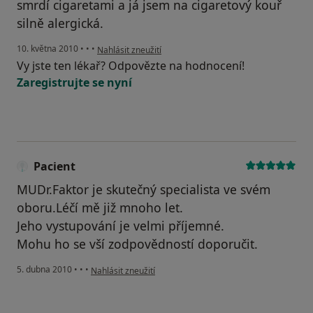
smrdí cigaretami a já jsem na cigaretový kouř
silně alergická.
podle názoru uživatele Váš účet byl odstraněn
10. května 2010
•
•
•
Nahlásit zneužití
Vy jste ten lékař? Odpovězte na hodnocení!
Zaregistrujte se nyní
Pacient
MUDr.Faktor je skutečný specialista ve svém
oboru.Léčí mě již mnoho let.
Jeho vystupování je velmi příjemné.
Mohu ho se vší zodpovědností doporučit.
podle názoru uživatele Pacient
5. dubna 2010
•
•
•
Nahlásit zneužití