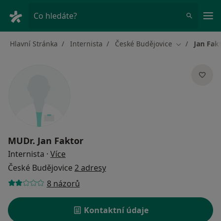
Hla
Co hledáte?
Hlavní Stránka
Internista
České Budějovice
Jan Fak
Změna města
MUDr.
Jan Faktor
o specializacích
Internista
·
Více
České Budějovice
2 adresy
8 názorů
Kontaktní údaje