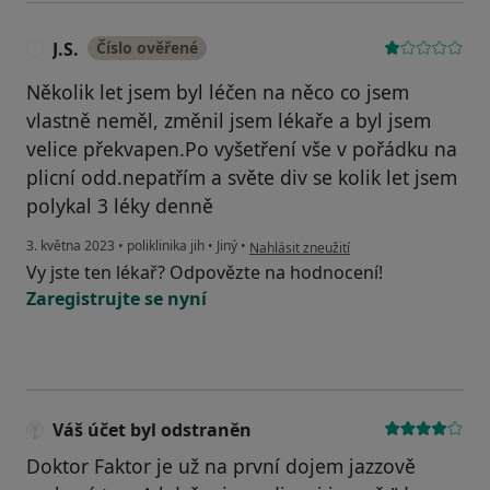
J.S.
Číslo ověřené
J
Několik let jsem byl léčen na něco co jsem
vlastně neměl, změnil jsem lékaře a byl jsem
velice překvapen.Po vyšetření vše v pořádku na
plicní odd.nepatřím a světe div se kolik let jsem
polykal 3 léky denně
podle názoru uživatele J.S.
3. května 2023
•
poliklinika jih
•
Jiný
•
Nahlásit zneužití
Vy jste ten lékař? Odpovězte na hodnocení!
Zaregistrujte se nyní
Váš účet byl odstraněn
Doktor Faktor je už na první dojem jazzově