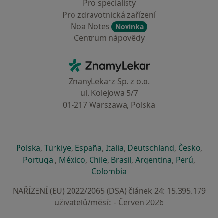
Pro specialisty
Pro zdravotnická zařízení
Noa Notes
Novinka
Centrum nápovědy
Kontakt
ZnamyLekar - Hlavní stránka
ZnanyLekarz Sp. z o.o.
ul. Kolejowa 5/7
01-217 Warszawa, Polska
se otevře v nové záložce
se otevře v nové záložce
se otevře v nové záložce
se otevře v nové záložce
se otevře v 
se o
Polska
,
Türkiye
,
España
,
Italia
,
Deutschland
,
Česko
,
se otevře v nové záložce
se otevře v nové záložce
se otevře v nové záložce
se otevře v nové záložc
se otevře v 
se ote
Portugal
,
México
,
Chile
,
Brasil
,
Argentina
,
Perú
,
se otevře v nové záložce
Colombia
NAŘÍZENÍ (EU) 2022/2065 (DSA) článek 24: 15.395.179
uživatelů/měsíc - Červen 2026