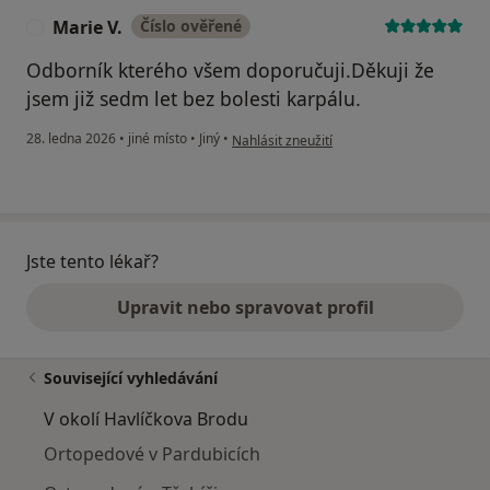
Marie V.
Číslo ověřené
M
Odborník kterého všem doporučuji.Děkuji že
jsem již sedm let bez bolesti karpálu.
podle názoru uživatele Marie V.
28. ledna 2026
•
jiné místo
•
Jiný
•
Nahlásit zneužití
Jste tento lékař?
Upravit nebo spravovat profil
Související vyhledávání
V okolí Havlíčkova Brodu
Ortopedové v Pardubicích