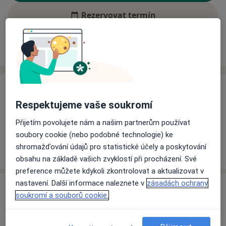
Rezervovat termín
Ceník
Adresy
Názory pacientů (1)
Ceník
Respektujeme vaše soukromí
Informace o službách a cenách nejsou k dispozici
Tento specialista ještě nepřidával žádné informace o
Přijetím povolujete nám a našim partnerům používat
svých službách.
soubory cookie (nebo podobné technologie) ke
shromažďování údajů pro statistické účely a poskytování
obsahu na základě vašich zvyklostí při procházení. Své
preference můžete kdykoli zkontrolovat a aktualizovat v
nastavení. Další informace naleznete v
zásadách ochrany
Adresa
soukromí a souborů cookie.
Nemocnice Havlíčkův Brod
Husova 2624,
Havlíčkův Brod
580 22