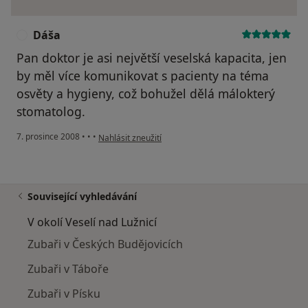
Dáša
D
Pan doktor je asi největší veselská kapacita, jen
by měl více komunikovat s pacienty na téma
osvěty a hygieny, což bohužel dělá málokterý
stomatolog.
podle názoru uživatele Dáša
7. prosince 2008
•
•
•
Nahlásit zneužití
Související vyhledávání
V okolí Veselí nad Lužnicí
Zubaři v Českých Budějovicích
Zubaři v Táboře
Zubaři v Písku