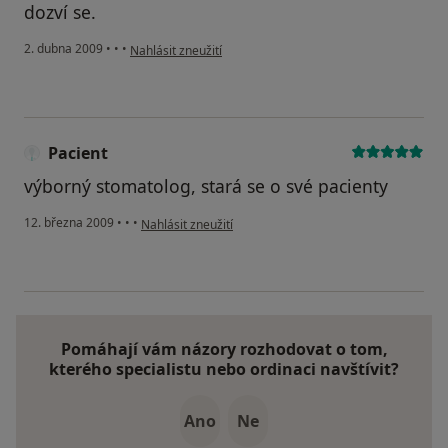
dozví se.
podle názoru uživatele syslová
2. dubna 2009
•
•
•
Nahlásit zneužití
Pacient
výborný stomatolog, stará se o své pacienty
podle názoru uživatele Pacient
12. března 2009
•
•
•
Nahlásit zneužití
Pomáhají vám názory rozhodovat o tom,
kterého specialistu nebo ordinaci navštívit?
Ano
Ne