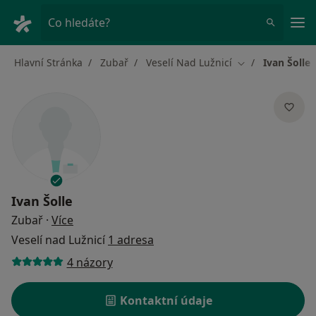
Hla
Co hledáte?
Hlavní Stránka
Zubař
Veselí Nad Lužnicí
Ivan Šolle
Změna města
Ivan Šolle
o specializacích
Zubař
·
Více
Veselí nad Lužnicí
1 adresa
4 názory
Kontaktní údaje