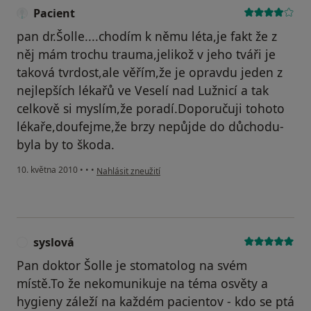
Pacient
pan dr.Šolle....chodím k němu léta,je fakt že z
něj mám trochu trauma,jelikož v jeho tváři je
taková tvrdost,ale věřím,že je opravdu jeden z
nejlepších lékařů ve Veselí nad Lužnicí a tak
celkově si myslím,že poradí.Doporučuji tohoto
lékaře,doufejme,že brzy nepůjde do důchodu-
byla by to škoda.
podle názoru uživatele Pacient
10. května 2010
•
•
•
Nahlásit zneužití
syslová
S
Pan doktor Šolle je stomatolog na svém
místě.To že nekomunikuje na téma osvěty a
hygieny záleží na každém pacientov - kdo se ptá