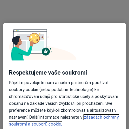
Přiblížit mapu
se otevře v nové záložce
Dostupnost
Na této adrese online kalendář není aktivní
Co mám v takové situaci udělat?
Způsoby platby (soukromé návštěvy)
Na teto adrese lékař přijímá pacienty na pojišťovnu
Respektujeme vaše soukromí
Detaily
Přijetím povolujete nám a našim partnerům používat
Více
soubory cookie (nebo podobné technologie) ke
o adrese
shromažďování údajů pro statistické účely a poskytování
obsahu na základě vašich zvyklostí při procházení. Své
preference můžete kdykoli zkontrolovat a aktualizovat v
Názory
nastavení. Další informace naleznete v
zásadách ochrany
soukromí a souborů cookie.
Přidejte svůj názor