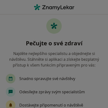
Hla
Co hledáte?
Hlavní Stránka
Pediatr
Český Brod
Irena Košnářová
Změna města
Pečujte o své zdraví
Najděte nejlepšího specialistu a objednejte si
návštěvu. Stáhněte si aplikaci a získejte bezplatný
přístup k všem funkcím připraveným pro vás:
MUDr.
Irena Košnářová
o specializacích
Pediatr
·
Více
Snadno spravujte své návštěvy
Český Brod
1 adresa
11 názorů
Odesílejte zprávy svým specialistům
Kontaktní údaje
Dostávejte připomenutí o návštěvě