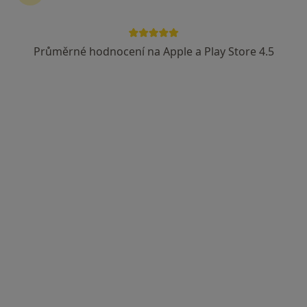
Rezervovat termín
Průměrné hodnocení na Apple a Play Store 4.5
Ceník
Adresy
Názory pacientů (11)
Ceník
Informace o službách a cenách nejsou k dispozici
Tento specialista ještě nepřidával žádné informace o
svých službách.
Adresa
Samostatná ord. PL pro děti a dorost
Žižkova 282,
Český Brod
28201