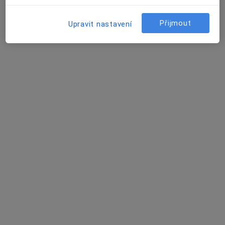
Přijmout
Upravit nastavení
11 názorů
Recenze pacientů jsou pro nás důležité.
Specialisté nemají možnost zaplatit za
odstranění nebo změnu recenze pacienta.
Další informace o názorech
Další informace.
Hledejte v názorech