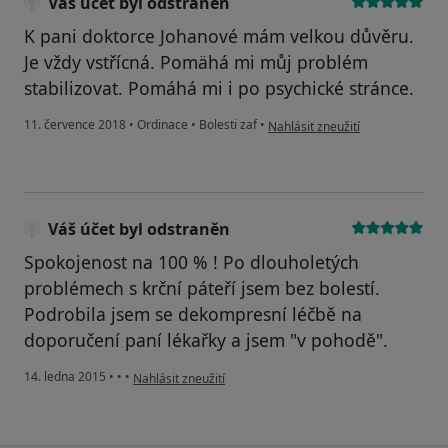
Váš účet byl odstraněn
K pani doktorce Johanové mám velkou důvěru.
Je vždy vstřícná. Pomähá mi můj problém
stabilizovat. Pomáhá mi i po psychické stránce.
podle názoru uživatele Váš účet
11. července 2018
•
Ordinace
•
Bolesti zaf
•
Nahlásit zneužití
Váš účet byl odstraněn
Spokojenost na 100 % ! Po dlouholetých
problémech s krční páteří jsem bez bolestí.
Podrobila jsem se dekompresní léčbě na
doporučení paní lékařky a jsem "v pohodě".
podle názoru uživatele Váš účet byl odstraněn
14. ledna 2015
•
•
•
Nahlásit zneužití