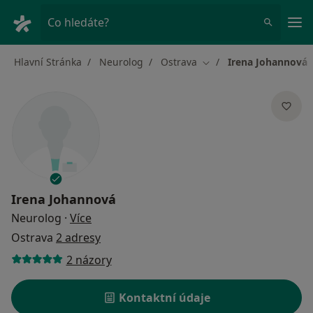
Hla
Co hledáte?
Hlavní Stránka
Neurolog
Ostrava
Irena Johannová
Změna města
Irena Johannová
o specializacích
Neurolog
·
Více
Ostrava
2 adresy
2 názory
Kontaktní údaje