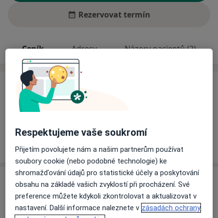
Rezervovat termín
Ceník
Adresy
Názory pacientů (2)
Ceník
Informace o službách a cenách nejsou k dispozici
Tento specialista ještě nepřidával žádné informace o
svých službách.
Respektujeme vaše soukromí
Přijetím povolujete nám a našim partnerům používat
soubory cookie (nebo podobné technologie) ke
shromažďování údajů pro statistické účely a poskytování
Adresy (2)
obsahu na základě vašich zvyklostí při procházení. Své
preference můžete kdykoli zkontrolovat a aktualizovat v
Adresa 1
Adresa 2
nastavení. Další informace naleznete v
zásadách ochrany