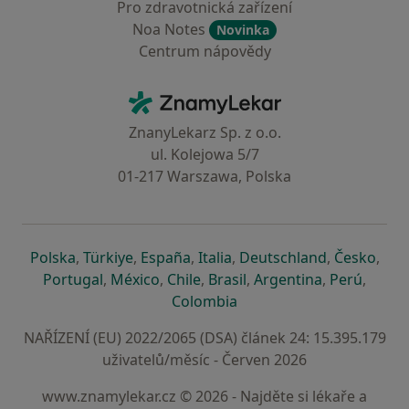
Pro zdravotnická zařízení
Noa Notes
Novinka
Centrum nápovědy
Kontakt
ZnamyLekar - Hlavní stránka
ZnanyLekarz Sp. z o.o.
ul. Kolejowa 5/7
01-217 Warszawa, Polska
se otevře v nové záložce
se otevře v nové záložce
se otevře v nové záložce
se otevře v nové záložce
se otevře v 
se o
Polska
,
Türkiye
,
España
,
Italia
,
Deutschland
,
Česko
,
se otevře v nové záložce
se otevře v nové záložce
se otevře v nové záložce
se otevře v nové záložc
se otevře v 
se ote
Portugal
,
México
,
Chile
,
Brasil
,
Argentina
,
Perú
,
se otevře v nové záložce
Colombia
NAŘÍZENÍ (EU) 2022/2065 (DSA) článek 24: 15.395.179
uživatelů/měsíc - Červen 2026
www.znamylekar.cz © 2026 - Najděte si lékaře a