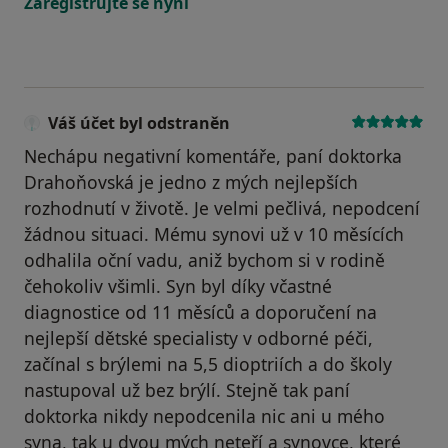
Zaregistrujte se nyní
Váš účet byl odstraněn
Nechápu negativní komentáře, paní doktorka
Drahoňovská je jedno z mých nejlepších
rozhodnutí v životě. Je velmi pečlivá, nepodcení
žádnou situaci. Mému synovi už v 10 měsících
odhalila oční vadu, aniž bychom si v rodině
čehokoliv všimli. Syn byl díky včastné
diagnostice od 11 měsíců a doporučení na
nejlepší dětské specialisty v odborné péči,
začínal s brýlemi na 5,5 dioptriích a do školy
nastupoval už bez brýlí. Stejně tak paní
doktorka nikdy nepodcenila nic ani u mého
syna, tak u dvou mých neteří a synovce, které