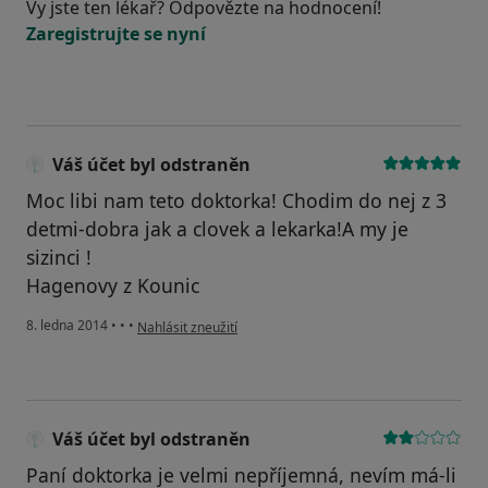
Vy jste ten lékař? Odpovězte na hodnocení!
Zaregistrujte se nyní
Váš účet byl odstraněn
Moc libi nam teto doktorka! Chodim do nej z 3
detmi-dobra jak a clovek a lekarka!A my je
sizinci !
Hagenovy z Kounic
podle názoru uživatele Váš účet byl odstraněn
8. ledna 2014
•
•
•
Nahlásit zneužití
Váš účet byl odstraněn
Paní doktorka je velmi nepříjemná, nevím má-li