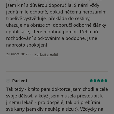
jsem k ní s důvěrou doporučila. S námi vždy
jedná mile ochotně, pokud něčemu nerozumím,
trpělivě vystvětluje, překládá do češtiny,
ukazuje na obrázcích, doporučí odborné články
i publikace, které mouhou pomoci třeba při
rozhodování s očkováním a podobně. Jsme
naprosto spokojení
podle názoru uživatele Váš účet byl odstraněn
29. února 2012
•
•
•
Nahlásit zneužití
Pacient
Tak tedy - k této paní doktorce jsem chodila celé
svoje dětství, a když jsem musela přestoupit k
jinému lékaři - pro dospělé, tak při přebírání
své karty jsem div neukápla slzu :). Vždycky na