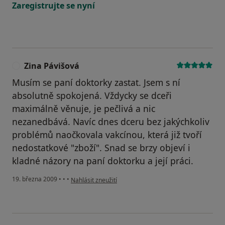
Zaregistrujte se nyní
Zina Pávišová
Z
Musím se paní doktorky zastat. Jsem s ní
absolutně spokojená. Vždycky se dceři
maximálně věnuje, je pečlivá a nic
nezanedbává. Navíc dnes dceru bez jakýchkoliv
problémů naočkovala vakcínou, která již tvoří
nedostatkové "zboží". Snad se brzy objeví i
kladné názory na paní doktorku a její práci.
podle názoru uživatele Zina Pávišová
19. března 2009
•
•
•
Nahlásit zneužití