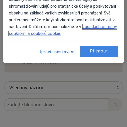
shromažďování údajů pro statistické účely a poskytování
obsahu na základě vašich zvyklostí při procházení. Své
preference můžete kdykoli zkontrolovat a aktualizovat v
12 názorů
nastavení. Další informace naleznete v
zásadách ochrany
soukromí a souborů cookie.
Recenze pacientů jsou pro nás důležité.
Specialisté nemají možnost zaplatit za
Přijmout
Upravit nastavení
odstranění nebo změnu recenze pacienta.
Další informace o názorech
Další informace.
Hledejte v názorech