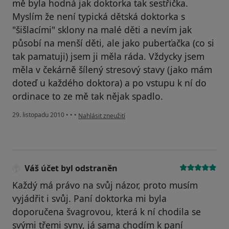
mě byla hodná jak doktorka tak sestřička.
Myslím že není typická dětská doktorka s
"šišlacími" sklony na malé děti a nevím jak
působí na menší děti, ale jako puberťačka (co si
tak pamatuji) jsem ji měla ráda. Vždycky jsem
měla v čekárně šílený stresový stavy (jako mám
doteď u každého doktora) a po vstupu k ní do
ordinace to ze mě tak nějak spadlo.
podle názoru uživatele Pacient
29. listopadu 2010
•
•
•
Nahlásit zneužití
Váš účet byl odstraněn
Každý má právo na svůj názor, proto musím
vyjádřit i svůj. Paní doktorka mi byla
doporučena švagrovou, která k ní chodila se
svými třemi syny, já sama chodím k paní