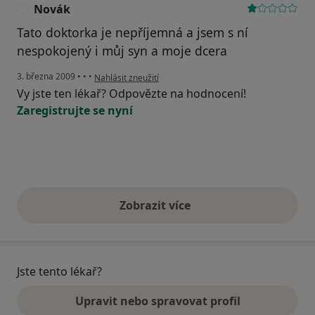
Novák
N
Tato doktorka je nepříjemná a jsem s ní
nespokojený i můj syn a moje dcera
podle názoru uživatele Novák
3. března 2009
•
•
•
Nahlásit zneužití
Vy jste ten lékař? Odpovězte na hodnocení!
Zaregistrujte se nyní
Zobrazit více
výše uvedené názory
Jste tento lékař?
Upravit nebo spravovat profil