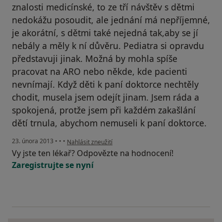
znalosti medicínské, to ze tří návštěv s dětmi
nedokážu posoudit, ale jednání má nepříjemné,
je akorátní, s dětmi také nejedná tak,aby se jí
nebály a měly k ní důvěru. Pediatra si opravdu
představuji jinak. Možná by mohla spíše
pracovat na ARO nebo někde, kde pacienti
nevnímají. Když děti k paní doktorce nechtěly
chodit, musela jsem odejít jinam. Jsem ráda a
spokojená, protže jsem při každém zakašlání
dětí trnula, abychom nemuseli k paní doktorce.
podle názoru uživatele Váš účet byl odstraněn
23. února 2013
•
•
•
Nahlásit zneužití
Vy jste ten lékař? Odpovězte na hodnocení!
Zaregistrujte se nyní