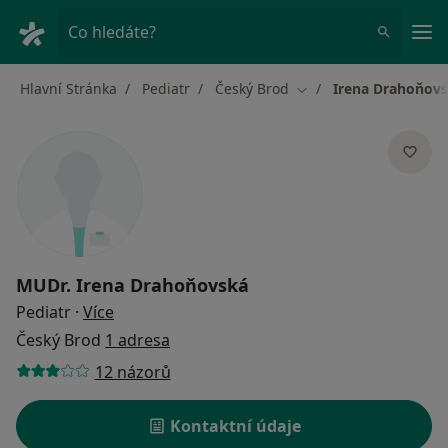
Hla
Co hledáte?
Hlavní Stránka
Pediatr
Český Brod
Irena Drahoňov
Změna města
MUDr.
Irena Drahoňovská
o specializacích
Pediatr
·
Více
Český Brod
1 adresa
12 názorů
Kontaktní údaje