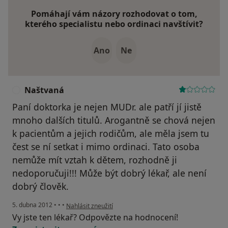
Pomáhají vám názory rozhodovat o tom,
kterého specialistu nebo ordinaci navštívit?
Ano
Ne
Naštvaná
N
Paní doktorka je nejen MUDr. ale patří jí jistě
mnoho dalších titulů. Arogantně se chová nejen
k pacientům a jejich rodičům, ale měla jsem tu
čest se ní setkat i mimo ordinaci. Tato osoba
nemůže mít vztah k dětem, rozhodně ji
nedoporučuji!!! Může být dobrý lékař, ale není
dobrý člověk.
podle názoru uživatele Naštvaná
5. dubna 2012
•
•
•
Nahlásit zneužití
Vy jste ten lékař? Odpovězte na hodnocení!