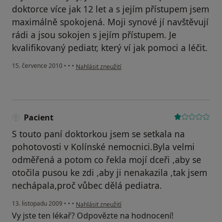
doktorce více jak 12 let a s jejím přístupem jsem
maximálně spokojená. Moji synové jí navštěvují
rádi a jsou sokojen s jejím přístupem. Je
kvalifikovaný pediatr, který ví jak pomoci a léčit.
podle názoru uživatele Váš účet byl odstraněn
15. července 2010
•
•
•
Nahlásit zneužití
Pacient
S touto paní doktorkou jsem se setkala na
pohotovosti v Kolínské nemocnici.Byla velmi
odměřená a potom co řekla mojí dceři ,aby se
otočila pusou ke zdi ,aby ji nenakazila ,tak jsem
nechápala,proč vůbec dělá pediatra.
podle názoru uživatele Pacient
13. listopadu 2009
•
•
•
Nahlásit zneužití
Vy jste ten lékař? Odpovězte na hodnocení!