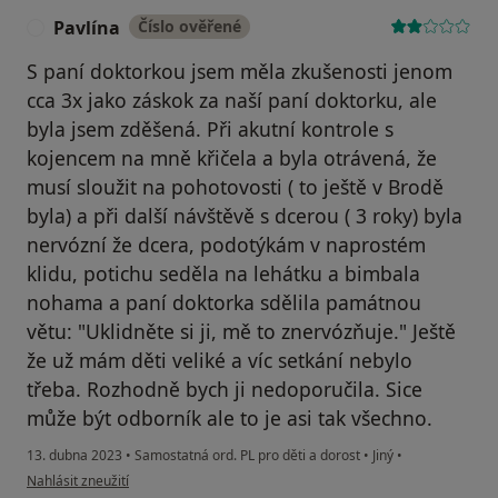
Pavlína
Číslo ověřené
P
S paní doktorkou jsem měla zkušenosti jenom
cca 3x jako záskok za naší paní doktorku, ale
byla jsem zděšená. Při akutní kontrole s
kojencem na mně křičela a byla otrávená, že
musí sloužit na pohotovosti ( to ještě v Brodě
byla) a při další návštěvě s dcerou ( 3 roky) byla
nervózní že dcera, podotýkám v naprostém
klidu, potichu seděla na lehátku a bimbala
nohama a paní doktorka sdělila památnou
větu: "Uklidněte si ji, mě to znervózňuje." Ještě
že už mám děti veliké a víc setkání nebylo
třeba. Rozhodně bych ji nedoporučila. Sice
může být odborník ale to je asi tak všechno.
13. dubna 2023
•
Samostatná ord. PL pro děti a dorost
•
Jiný
•
podle názoru uživatele Pavlína
Nahlásit zneužití