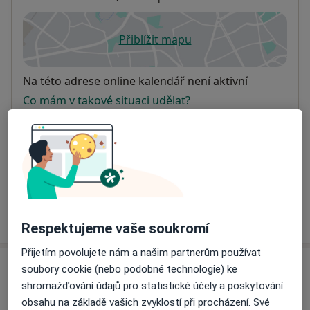
Přiblížit mapu
se otevře v nové záložce
Dostupnost
Na této adrese online kalendář není aktivní
Co mám v takové situaci udělat?
Způsoby platby (soukromé návštěvy)
Na teto adrese lékař přijímá pacienty na pojišťovnu
Detaily
Více
o adrese
Respektujeme vaše soukromí
Přijetím povolujete nám a našim partnerům používat
soubory cookie (nebo podobné technologie) ke
Názory
shromažďování údajů pro statistické účely a poskytování
obsahu na základě vašich zvyklostí při procházení. Své
Přidejte svůj názor