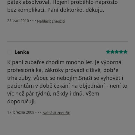
pátek absolvoval. Hojení proběhlo naprosto
bez komplikací. Paní doktorko, děkuju.
podle názoru uživatele Váš účet byl odstraněn
25. září 2010
•
•
•
Nahlásit zneužití
Lenka
L
K paní zubařce chodím mnoho let. Je výborná
profesionálka, zákroky provádí citlivě, dobře
trhá zuby, vůbec se nebojím.Snaží se vyhovět i
pacientům v době čekání na objednání - není to
víc než pár týdnů, někdy i dnů. Všem
doporučuji.
podle názoru uživatele Lenka
17. března 2009
•
•
•
Nahlásit zneužití