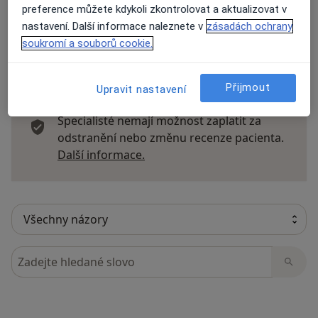
preference můžete kdykoli zkontrolovat a aktualizovat v
nastavení. Další informace naleznete v
zásadách ochrany
soukromí a souborů cookie.
14 názorů
Přijmout
Upravit nastavení
Recenze pacientů jsou pro nás důležité.
Specialisté nemají možnost zaplatit za
odstranění nebo změnu recenze pacienta.
Další informace o názorech
Další informace.
Hledejte v názorech