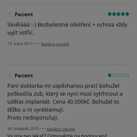
Pacient
Skvělááá :-) Bezbolestné ošetření + ochota vždy
vyjít vstříc.
podle názoru uživatele Pacient
13. srpna 2011
•
•
•
Nahlásit zneužití
Pacient
Paní doktorka mi uspěchanou prací bohužel
poškodila zub, který se nyní musí vytrhnout a
udělat implantát. Cena 40.000kč. Bohužel to
těžko u ní vyreklamuji.
Proto nedoporučuji.
podle názoru uživatele Pacient
30. listopadu 2010
•
•
•
Nahlásit zneužití
Vy jste ten lékař? Odpovězte na hodnocení!