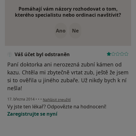
Pomáhají vám názory rozhodovat o tom,
kterého specialistu nebo ordinaci navštívit?
Ano
Ne
Váš účet byl odstraněn
Paní doktorka ani nerozezná zubní kámen od
kazu. Chtěla mi zbytečně vrtat zub, ještě že jsem
si to ověřila u jiného zubaře. Už nikdy bych k ní
nešla!
podle názoru uživatele Váš účet byl odstraněn
17. března 2014
•
•
•
Nahlásit zneužití
Vy jste ten lékař? Odpovězte na hodnocení!
Zaregistrujte se nyní