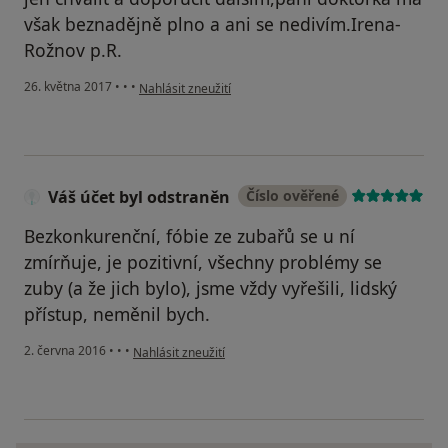
však beznadějně plno a ani se nedivím.Irena-
Rožnov p.R.
podle názoru uživatele Váš účet byl odstraněn
26. května 2017
•
•
•
Nahlásit zneužití
Váš účet byl odstraněn
Číslo ověřené
Bezkonkurenční, fóbie ze zubařů se u ní
zmírňuje, je pozitivní, všechny problémy se
zuby (a že jich bylo), jsme vždy vyřešili, lidský
přístup, neměnil bych.
podle názoru uživatele Váš účet byl odstraněn
2. června 2016
•
•
•
Nahlásit zneužití