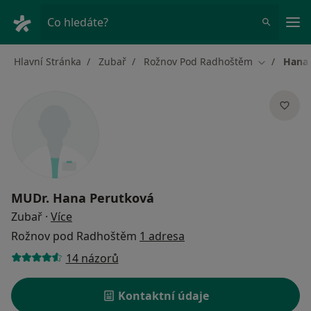
Hla
Co hledáte?
Hlavní Stránka
Zubař
Rožnov Pod Radhoštěm
Hana 
Změna měs
MUDr.
Hana Perutková
o specializacích
Zubař
·
Více
Rožnov pod Radhoštěm
1 adresa
14 názorů
Kontaktní údaje