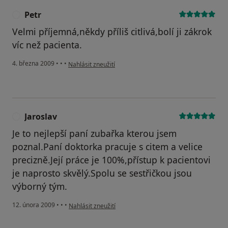
Petr
P
Velmi příjemná,někdy příliš citlivá,bolí ji zákrok
víc než pacienta.
podle názoru uživatele Petr
4. března 2009
•
•
•
Nahlásit zneužití
Jaroslav
J
Je to nejlepší paní zubařka kterou jsem
poznal.Paní doktorka pracuje s citem a velice
precizně.Její práce je 100%,přístup k pacientovi
je naprosto skvělý.Spolu se sestřičkou jsou
výborný tým.
podle názoru uživatele Jaroslav
12. února 2009
•
•
•
Nahlásit zneužití