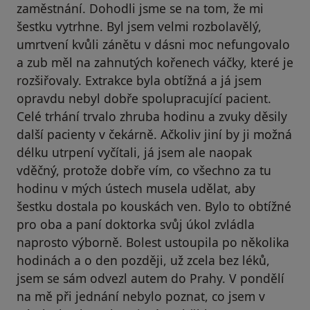
zaměstnání. Dohodli jsme se na tom, že mi
šestku vytrhne. Byl jsem velmi rozbolavělý,
umrtvení kvůli zánětu v dásni moc nefungovalo
a zub měl na zahnutých kořenech váčky, které je
rozšiřovaly. Extrakce byla obtížná a já jsem
opravdu nebyl dobře spolupracující pacient.
Celé trhání trvalo zhruba hodinu a zvuky děsily
další pacienty v čekárně. Ačkoliv jiní by ji možná
délku utrpení vyčítali, já jsem ale naopak
vděčný, protože dobře vím, co všechno za tu
hodinu v mých ústech musela udělat, aby
šestku dostala po kouskách ven. Bylo to obtížné
pro oba a paní doktorka svůj úkol zvládla
naprosto výborně. Bolest ustoupila po několika
hodinách a o den později, už zcela bez léků,
jsem se sám odvezl autem do Prahy. V pondělí
na mě při jednání nebylo poznat, co jsem v