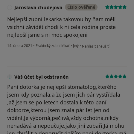
Jaroslava chudejova
Číslo ověřené
J
Nejlepší zubní lekarka takovou by ňam měli
vsichni závidět chodi k ni cela rodina proste
nejlepší jsme s ni moc spokojeni
podle názoru uživatele Jarosla
14. února 2021
•
Praktický zubní lékař
•
Jiný
•
Nahlásit zneužití
Váš účet byl odstraněn
Paní dotorka je nejlepší stomatolog,kterého
jsem kdy poznala,a že jsem jich pár vystřídala
,až jsem se po letech dostala k této paní
doktorce,kterou jsem znala pár let jen od
vidění.Je výborná,pečlivá,vždy ochotná,nikdy
nenadává a nepoučuje,jako jiní zubaři.Já mohu
jen chválit a doporučit dalším,paní doktorka má