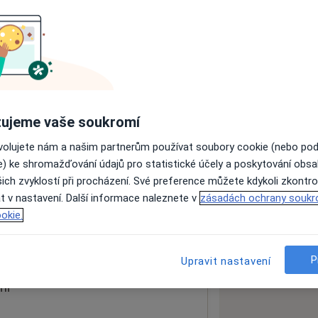
ách nejsou k dispozici
ádné informace o svých službách.
ujeme vaše soukromí
ovolujete nám a našim partnerům používat soubory cookie (nebo po
e) ke shromažďování údajů pro statistické účely a poskytování obs
ich zvyklostí při procházení. Své preference můžete kdykoli zkontro
t v nastavení. Další informace naleznete v
zásadách ochrany soukr
okie.
 mapu
 otevře v nové záložce
P
Upravit nastavení
ní