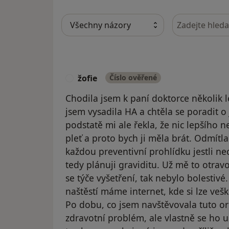
Hledejte v ná
žofie
Číslo ověřené
Ž
Chodila jsem k paní doktorce několik le
jsem vysadila HA a chtěla se poradit 
podstatě mi ale řekla, že nic lepšího 
pleť a proto bych ji měla brát. Odmítl
každou preventivní prohlídku jestli nech
tedy plánuji graviditu. Už mě to otrav
se týče vyšetření, tak nebylo bolestiv
naštěstí máme internet, kde si lze ve
Po dobu, co jsem navštěvovala tuto or
zdravotní problém, ale vlastně se ho u