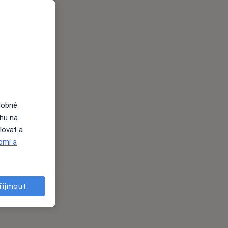
dobné
ahu na
lovat a
omí a
řijmout