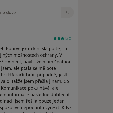
zorech
t. Poprvé jsem k ní šla po té, co
o jiných možnostech ochrany. V
než HA není, navíc, že mám špatnou
a jsem, ale ptala se mě poté
ci HA začít brát, případně, jestli
ovalo, takže jsem přešla jinam. Co
é. Komunikace pokulhává, ale
škeré informace následně dohledat.
dinaci, jsem řešila pouze jeden
spokojivě nepodařilo vyřešit. Když