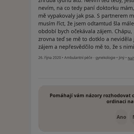
zhruba týdnu atd. Nevím teď tedy, jestl
nevím, na co tedy paní doktorku mám, 
mě vypakovaly jak psa. S partnerem m
musím říct, že jsem odtamtud šla mál
období bych očekávala zájem. Chápu, 
zrovna teď se mě to dotklo a neviděla
zájem a nepřesvědčilo mě to, že s nimi
podl
26. října 2020
•
Ambulantní péče - gynekologie
•
Jiný
•
Nah
Pomáhají vám názory rozhodovat o 
ordinaci na
Ano