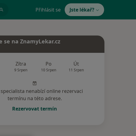
Přihlásit se
Jste lékař?
e se na ZnamyLekar.cz
Zítra
Po
Út
St
Čt
9 Srpen
10 Srpen
11 Srpen
12 Srpen
13 Srp
specialista nenabízí online rezervaci
termínu na této adrese.
Rezervovat termín