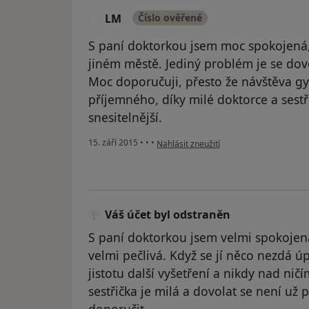
LM
Číslo ověřené
L
S paní doktorkou jsem moc spokojená, 
jiném městě. Jediný problém je se dovol
Moc doporučuji, přesto že návštěva g
příjemného, díky milé doktorce a sestř
snesitelnější.
podle názoru uživatele LM
15. září 2015
•
•
•
Nahlásit zneužití
Váš účet byl odstraněn
S paní doktorkou jsem velmi spokojená
velmi pečlivá. Když se jí něco nezdá 
jistotu další vyšetření a nikdy nad nič
sestřička je milá a dovolat se není už