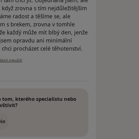
i tam chci jít. Objednaná jsem, ale
když zrovna s tím nejdůležitějším
áme radost a těšíme se, ale
em s brekem, zrovna v tomhle
že každý může mít blbý den, jenže
 jsem opravdu ani minimální
 chci procházet celé těhotenství.
e názoru uživatele Pozitivní těhotenský test
lásit zneužití
tom, kterého specialistu nebo
vštívit?
Ne