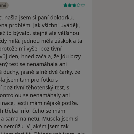
ené
, našla jsem si paní doktorku.
a problém. Jak všichni uvádějí,
než to bývalo, stejně ale většinou
dy milá, jednou měla záskok a ta
protože mi vyšel pozitivní
vůj den, hned začala, že jdu brzy,
ocený test se nenamáhala ani
é duchy, jasné silné dvě čárky, že
la jsem tam pro fotku s
 pozitivní těhotenský test, s
ontrolou se nenamáhaly ani
inace, jestli mám nějaké potíže.
ch třeba info, čeho se mám
šla sama na netu. Musela jsem si
 co nemůžu. V jakém jsem tak