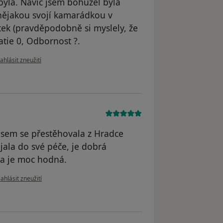
byla. Navíc jsem bohužel byla
 nějakou svojí kamarádkou v
ek (pravděpodobně si myslely, že
atie 0, Odbornost ?.
odle názoru uživatele žofie
ahlásit zneužití
 jsem se přestěhovala z Hradce
jala do své péče, je dobrá
čka je moc hodná.
odle názoru uživatele A.Š.
ahlásit zneužití