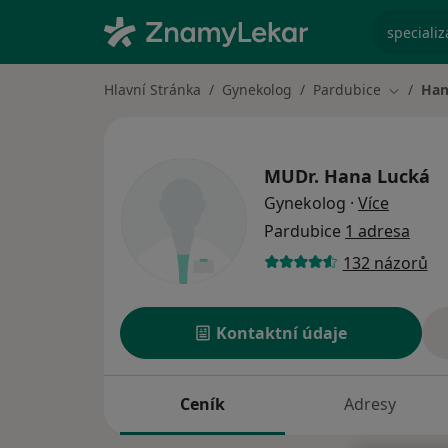
specializ
Hlavní Stránka
Gynekolog
Pardubice
Han
Změna m
MUDr.
Hana Lucká
o specia
Gynekolog
·
Více
Pardubice
1 adresa
132 názorů
Kontaktní údaje
Ceník
Adresy